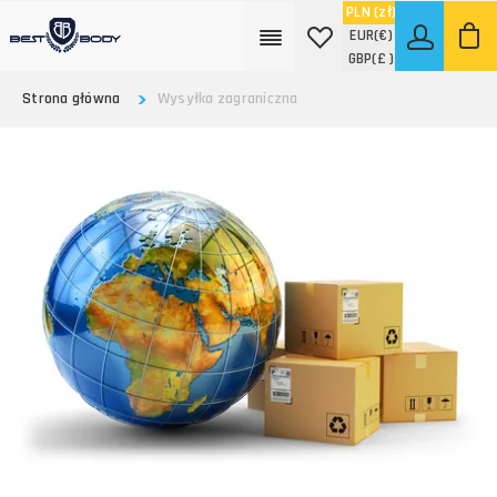
PLN
(zł)
EUR
(€)
GBP
(£ )
Strona główna
Wysyłka zagraniczna