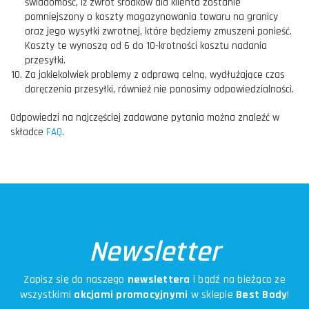
świadomość, iż zwrot środków dla klienta zostanie
pomniejszony o koszty magazynowania towaru na granicy
oraz jego wysyłki zwrotnej, które będziemy zmuszeni ponieść.
Koszty te wynoszą od 6 do 10-krotności kosztu nadania
przesyłki.
Za jakiekolwiek problemy z odprawą celną, wydłużające czas
doręczenia przesyłki, również nie ponosimy odpowiedzialności.
Odpowiedzi na najczęściej zadawane pytania można znaleźć w
składce
FAQ
.
Newsletter
Zapisz się do naszego
newslettera
i bądź na bieżąco ze
wszystkimi
akcjami promocyjnymi
w sklepie
Best Body
!