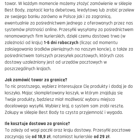
towar. W każdym momencie możemy złożyć zamówienie w sklepie
Best Body, zapłacić kartą debetową, kredytową lub zrobić przelew
ze swojego banku zarówno w Polsce jak i za zagranicą,
ewentualnie za pośrednictwem jednego z oferowanych przez nas
systemów płatności online. Przesyłki wysyłamy za pośrednictwem
renomowanych firm kurierskich, dzięki czemu dostawa trwa (w
zależności od kraju)
1-6 dni roboczych
(licząc od momentu
zaksięgowania środków pieniężnych na naszym koncie), a także za
pośrednictwem tańszych przesyłek pocztowych, których czas
dostawy uzależniony jest od urzędów pocztowych w
poszczególnych krajach.
Jak zamówić towar za granicę?
To nic prostszego, wybierz interesujące Cię produkty i dodaj je do
koszyka. Mając skompletowany koszyk, w którym znajdują się
Twoje produkty, będziesz miał możliwość wyboru miejsca
docelowego wysyłki. Wybierz kraj, a system sam zrobi resztę.
Zakupy w sklepie Best Body to czysta przyjemność i wygoda.
Ile kosztuje dostawa za granicę?
To zależy od wagi paczki oraz kraju dostawy. Przesyłki pocztowe
zaczynają się
od 18,9 zł
, natomiast kurierskie
od 29 zł
.