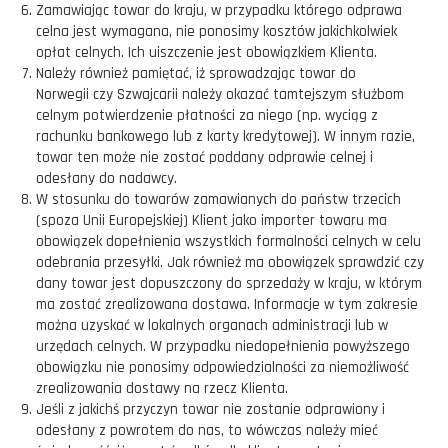
Zamawiając towar do kraju, w przypadku którego odprawa
celna jest wymagana, nie ponosimy kosztów jakichkolwiek
opłat celnych. Ich uiszczenie jest obowiązkiem Klienta.
Należy również pamiętać, iż sprowadzając towar do
Norwegii czy Szwajcarii należy okazać tamtejszym służbom
celnym potwierdzenie płatności za niego (np. wyciąg z
rachunku bankowego lub z karty kredytowej). W innym razie,
towar ten może nie zostać poddany odprawie celnej i
odesłany do nadawcy.
W stosunku do towarów zamawianych do państw trzecich
(spoza Unii Europejskiej) Klient jako importer towaru ma
obowiązek dopełnienia wszystkich formalności celnych w celu
odebrania przesyłki. Jak również ma obowiązek sprawdzić czy
dany towar jest dopuszczony do sprzedaży w kraju, w którym
ma zostać zrealizowana dostawa. Informacje w tym zakresie
można uzyskać w lokalnych organach administracji lub w
urzędach celnych. W przypadku niedopełnienia powyższego
obowiązku nie ponosimy odpowiedzialności za niemożliwość
zrealizowania dostawy na rzecz Klienta.
Jeśli z jakichś przyczyn towar nie zostanie odprawiony i
odesłany z powrotem do nas, to wówczas należy mieć