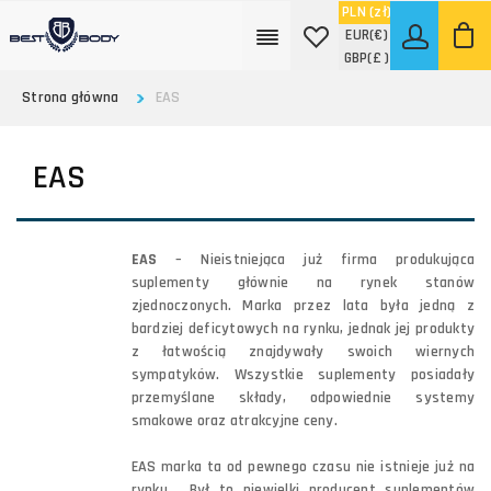
PLN
(zł)
EUR
(€)
GBP
(£ )
Strona główna
EAS
EAS
EAS
– Nieistniejąca już firma produkująca
suplementy głównie na rynek stanów
zjednoczonych. Marka przez lata była jedną z
bardziej deficytowych na rynku, jednak jej produkty
z łatwością znajdywały swoich wiernych
sympatyków. Wszystkie suplementy posiadały
przemyślane składy, odpowiednie systemy
smakowe oraz atrakcyjne ceny.
EAS marka ta od pewnego czasu nie istnieje już na
rynku. Był to niewielki producent suplementów