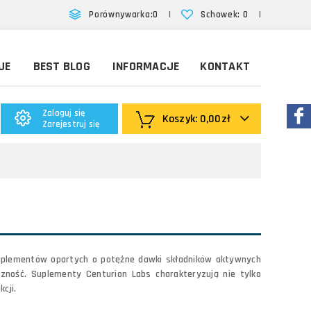
|
|
Porównywarka:
0
Schowek:
0
JE
BEST BLOG
INFORMACJE
KONTAKT
Zaloguj się
Koszyk:
0,00zł
Zarejestruj się
uplementów opartych o potężne dawki składników aktywnych
ność. Suplementy Centurion Labs charakteryzują nie tylko
kcji.