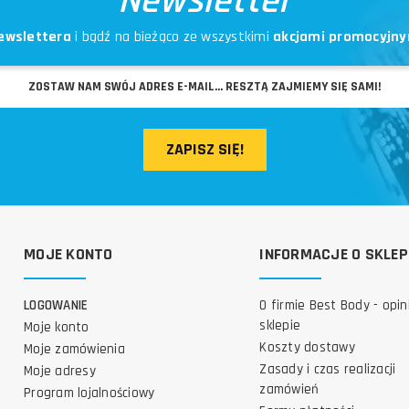
Newsletter
ewslettera
i bądź na bieżąco ze wszystkimi
akcjami promocyjny
ZAPISZ SIĘ!
MOJE KONTO
INFORMACJE O SKLEP
LOGOWANIE
O firmie Best Body - opin
sklepie
Moje konto
Koszty dostawy
Moje zamówienia
Zasady i czas realizacji
Moje adresy
zamówień
Program lojalnościowy