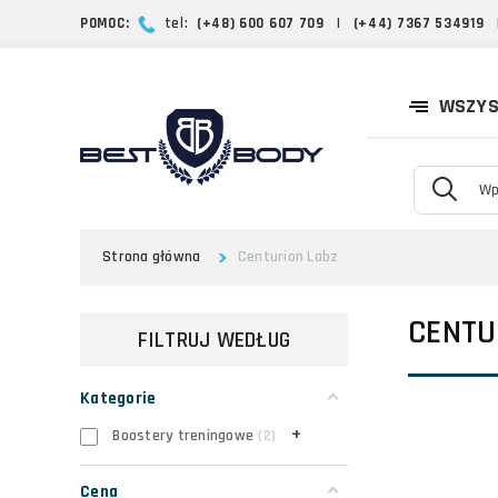
POMOC:
tel:
(+48) 600 607 709
|
(+44) 7367 534919
WSZYS
Strona główna
Centurion Labz
CENTU
FILTRUJ WEDŁUG
Kategorie
+
Boostery treningowe
2
Cena