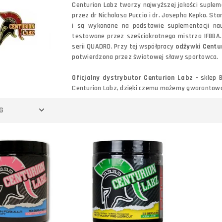
Centurion Labz tworzy najwyższej jakości suple
przez dr Nicholasa Puccio i dr. Josepha Kepko. St
i są wykonane na podstawie suplementacji na
testowane przez sześciokrotnego mistrza IFBBA
serii QUADRO. Przy tej współpracy
odżywki Centu
potwierdzona przez światowej sławy sportowca.
Oficjalny dystrybutor Centurion Labz
- sklep 
Centurion Labz, dzięki czemu możemy gwarantować 
G
Do koszyka
Porównaj