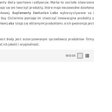
menty diety sportowe i odżywcze. Marka ta została stworzona
arają się oni tworzyć produkty, które maja niezawodne działanie
ukowej.
Suplementy Centurion Labz
wykorzystywane są i
. Guy Cisternino pomaga im stworzyć innowacyjne produkty z
rion Labz
stają się elitarnymi produktami, a ich gwarancja jest
Best Body jest autoryzowanym sprzedawcą produktów firmy
ich jakość i oryginalność.
WIDOK