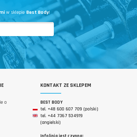
mi
w sklepie
Best Body
!
IE
KONTAKT ZE SKLEPEM
ie o
BEST BODY
tel. +48 600 607 709 (polski)
tel. +44 7367 534919
(angielski)
Infolinia jest czynna: