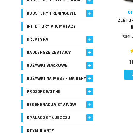
BOOSTERY TESTOSTERONU
Schowek
Ce
BOOSTERY TRENINGOWE
CENTUR
INHIBITORY AROMATAZY
POMPU
KREATYNA
NAJLEPSZE ZESTAWY
1
ODŻYWKI BIAŁKOWE
ODŻYWKI NA MASĘ - GAINERY
PROZDROWOTNE
REGENERACJA STAWÓW
SPALACZE TŁUSZCZU
STYMULANTY