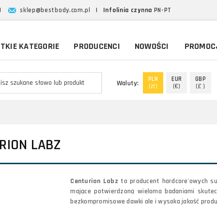
|
sklep@bestbody.com.pl
|
Infolinia czynna
PN-PT
TKIE KATEGORIE
PRODUCENCI
NOWOŚCI
PROMOC
PLN
EUR
GBP
Waluty:
(zł)
(€)
(£ )
RION LABZ
Centurion Labz
to producent hardcore'owych s
mające potwierdzoną wieloma badaniami skutecz
bezkompromisowe dawki ale i wysoka jakość produ