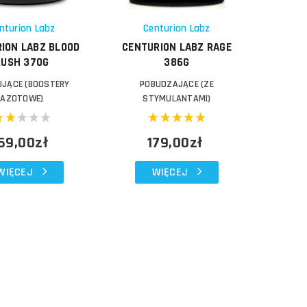
Schowek
nturion Labz
Centurion Labz
ION LABZ BLOOD
CENTURION LABZ RAGE
RUSH 370G
386G
JĄCE (BOOSTERY
POBUDZAJĄCE (ZE
AZOTOWE)
STYMULANTAMI)
69,00zł
179,00zł
WIĘCEJ
WIĘCEJ