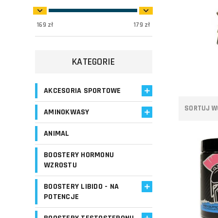
169
zł
179
zł
KATEGORIE
AKCESORIA SPORTOWE
SORTUJ W
AMINOKWASY
ANIMAL
BOOSTERY HORMONU
WZROSTU
Do koszyka
BOOSTERY LIBIDO - NA
POTENCJE
Porównaj