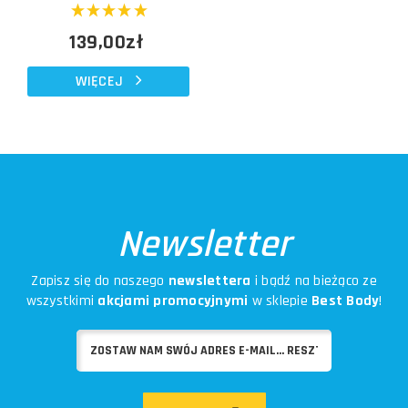
139,00zł
WIĘCEJ
Newsletter
Zapisz się do naszego
newslettera
i bądź na bieżąco ze
wszystkimi
akcjami promocyjnymi
w sklepie
Best Body
!