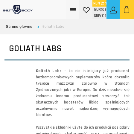
PLN
(zł)
EUR
(€)
GBP
(£ )
Strona główna
Goliath Labs
GOLIATH LABS
Goliath Labs
- to nie istniejący już producent
bezkompromisowych suplementów które doceniło
tysiące mężczyzn zarówno w Stanach
Zjednoczonych jak i w Europie. Do dziś nieudało się
żadnemu innemu producentowi stworzyć tak
skutecznych boosterów libido, spełniających
oczekiwania nawet najbardziej wymagających
klientów.
Wszystkie składniki użyte do ich produkcji posiadały
potwierdzoną skuteczność oraz gwarantowały