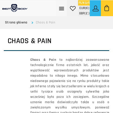
PLN
(zł)
EUR
(€)
GBP
(£ )
Strona główna
Chaos & Pain
CHAOS & PAIN
Chaos & Pain
to najbardziej zaawansowane
technologicznie firma ostatnich lat, jakość oraz
wyjątkowość wprowadzanych produktów jest
niepodobna to nikogo innego. Mimo stosunkowo
niedawnego pojawienia się na rynku produkty takie
jak Inferno stały się bestsellerami w wielu krajach a
setki tysiące osób osiągnęły sylwetkę jaka
wcześniej była poza ich zasięgiem. Szczególne
uznanie marka doświadczyła także u osób o
zwiększonym wysiłku umysłowym, ponieważ
Davinci oraz Genius zyskują bardzo dobre referencję