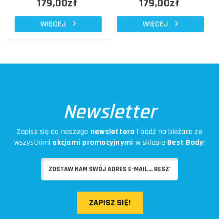
179,00zł
179,00zł
WIĘCEJ
WIĘCEJ
Newsletter
Zapisz się do naszego
newslettera
i bądź na bieżąco ze
wszystkimi
akcjami promocyjnymi
w sklepie
Best Body
!
ZAPISZ SIĘ!