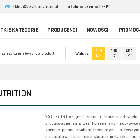
|
sklep@bestbody.com.pl
|
Infolinia czynna
PN-PT
TKIE KATEGORIE
PRODUCENCI
NOWOŚCI
PROMOC
PLN
EUR
GBP
Waluty:
(zł)
(€)
(£ )
UTRITION
XXL Nutrition
jest znaną i cenioną od wielu
produkowane są przez holenderskich naukowcó
zadanie pomoc osobom trenującym i aktywnym fi
preparatów, które mają skuteczność, jakiej nie