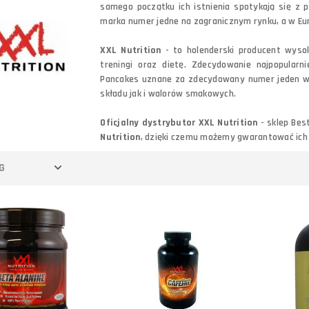
samego początku ich istnienia spotykają się z p
marka numer jedne na zagranicznym rynku, a w Eur
XXL Nutrition
- to holenderski producent wysok
treningi oraz dietę. Zdecydowanie najpopularn
Pancakes uznane za zdecydowany numer jeden w
składu jak i walorów smakowych.
Oficjalny dystrybutor XXL Nutrition
- sklep Be
Nutrition
, dzięki czemu możemy gwarantować ich j
G
Do koszyka
Do koszyka
Porównaj
Porównaj