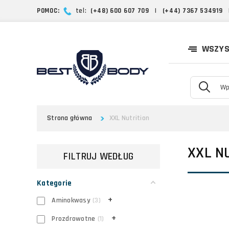
POMOC:
tel:
(+48) 600 607 709
|
(+44) 7367 534919
WSZYS
Strona główna
XXL Nutrition
XXL N
FILTRUJ WEDŁUG
Kategorie
+
Aminokwasy
3
+
Prozdrowotne
1