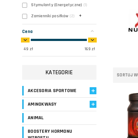
Stymulanty (Energetyczne)
1
+
Zamienniki posiłków
2
Cena
49
zł
169
zł
KATEGORIE
SORTUJ W
AKCESORIA SPORTOWE
AMINOKWASY
Do koszyka
ANIMAL
BOOSTERY HORMONU
Porównaj
WZROSTU