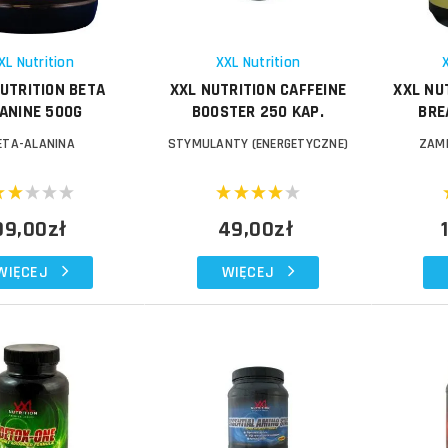
Schowek
Schowek
XL Nutrition
XXL Nutrition
UTRITION BETA
XXL NUTRITION CAFFEINE
XXL NU
ANINE 500G
BOOSTER 250 KAP.
BRE
ETA-ALANINA
STYMULANTY (ENERGETYCZNE)
ZAMI
99,00zł
49,00zł
WIĘCEJ
WIĘCEJ
Do koszyka
Do koszyka