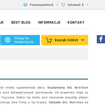
|
|
Porównywarka:
0
Schowek:
0
JE
BEST BLOG
INFORMACJE
KONTAKT
Zaloguj się
Koszyk:
0,00zł
Zarejestruj się
 lat marką suplementów diety.
Suplementy XXL Nutrition
w oraz doświadczonych sportowców. Ich preparaty mają za
zycznie. Celem tej marki, jest tworzenie wysokiej jakości
 oferują inne firmy z tej branży.
Odżywki XXL Nutrition
od