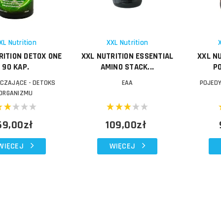
Porównaj
Porównaj
Schowek
Schowek
XL Nutrition
XXL Nutrition
RITION DETOX ONE
XXL NUTRITION ESSENTIAL
XXL N
90 KAP.
AMINO STACK...
P
CZAJĄCE - DETOKS
EAA
POJED
ORGANIZMU
69,00zł
109,00zł
WIĘCEJ
WIĘCEJ