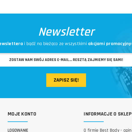
Newsletter
ewslettera
i bądź na bieżąco ze wszystkimi
akcjami promocyjny
ZAPISZ SIĘ!
MOJE KONTO
INFORMACJE O SKLEP
LOGOWANIE
O firmie Best Body - opin