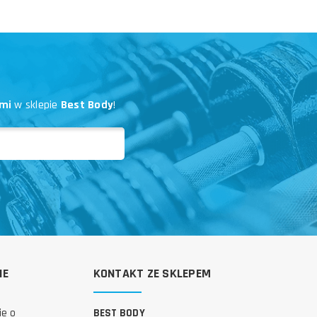
mi
w sklepie
Best Body
!
IE
KONTAKT ZE SKLEPEM
ie o
BEST BODY