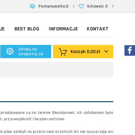
|
|
Porównywarka:
0
Schowek:
0
JE
BEST BLOG
INFORMACJE
KONTAKT
Zaloguj się
Koszyk:
0,00zł
Zarejestruj się
 produkowane są na terenie Skandynawii. Ich założeniem było
ć, przyswajalność i bezpieczeństwo.
jakie zdobyli na przestrzeni ostatnich lat nie spuszczają oni