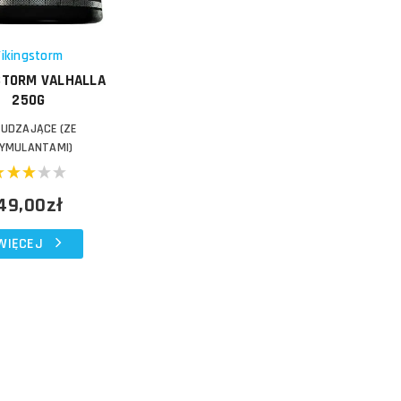
Vikingstorm
STORM VALHALLA
250G
UDZAJĄCE (ZE
YMULANTAMI)
49,00zł
WIĘCEJ