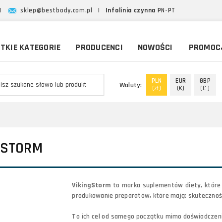
|
sklep@bestbody.com.pl
|
Infolinia czynna
PN-PT
TKIE KATEGORIE
PRODUCENCI
NOWOŚCI
PROMOC
PLN
EUR
GBP
Waluty:
(zł)
(€)
(£ )
GSTORM
VikingStorm
to marka suplementów diety, które
produkowanie preparatów, które mają: skutecznoś
To ich cel od samego początku mimo doświadczenia 