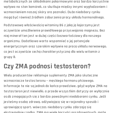
metabolicznych ze składnikami pokarmowymi oraz bardzo korzystnie
wpływa na stan komórek, co skutkuje między innymi wygładzaniem i
wzmocnieniem naszej skóry ora paznokci. Duże niedobory cynku
mogą być również źródłem zaburzenia pracy układu hormonalnego.
Podstawową właściwością witaminy B6 z jaką ją kojarzymy jest
oczywiście umożliwienie prawidłowego przyswajania magnezu. Bez
niej minerał ten jest w dużej części bezwartościowy dla naszego
organizmu. Dodatkowo warto wspomnieć o jej potencjale
energetycznym oraz szerokim wpływie na pracę układu nerwowego,
co jest oczywiście cechą charakterystyczną dla wielu witamin z
grupy B.
Czy ZMA podnosi testosteron?
Wielu producentów reklamuje suplementy ZMA jako skuteczne
wzmacniacze testosteronu – męskiego hormonu płciowego.
Informacje te nie są jednak do końca prawdziwe, gdyż wpływ ZMA na
testosteron jest niewielki, a przede wszystkim dotyczy on wyłącznie
osób zmagających się z bardzo poważnymi niedoborami cynku. Jeśli
jesteśmy osobą zdrową, odżywiającą się w racjonalny sposób i
uprawiającą sport, wówczas niedobory cynku zdarzają się
ekstremalnie rzadko. ZMA ma wiele korzyści prozdrowotnych, może