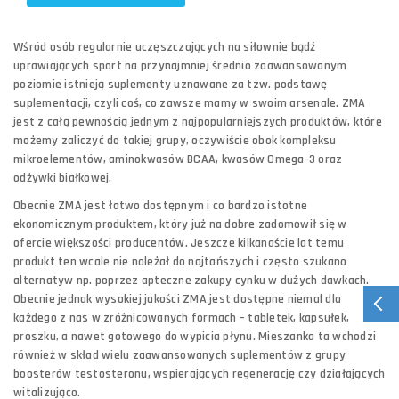
Wśród osób regularnie uczęszczających na siłownie bądź
uprawiających sport na przynajmniej średnio zaawansowanym
poziomie istnieją suplementy uznawane za tzw. podstawę
suplementacji, czyli coś, co zawsze mamy w swoim arsenale. ZMA
jest z całą pewnością jednym z najpopularniejszych produktów, które
możemy zaliczyć do takiej grupy, oczywiście obok kompleksu
mikroelementów, aminokwasów BCAA, kwasów Omega-3 oraz
odżywki białkowej.
Obecnie ZMA jest łatwo dostępnym i co bardzo istotne
ekonomicznym produktem, który już na dobre zadomowił się w
ofercie większości producentów. Jeszcze kilkanaście lat temu
produkt ten wcale nie należał do najtańszych i często szukano
alternatyw np. poprzez apteczne zakupy cynku w dużych dawkach.
Obecnie jednak wysokiej jakości ZMA jest dostępne niemal dla
każdego z nas w zróżnicowanych formach – tabletek, kapsułek,
proszku, a nawet gotowego do wypicia płynu. Mieszanka ta wchodzi
również w skład wielu zaawansowanych suplementów z grupy
boosterów testosteronu, wspierających regenerację czy działających
witalizująco.