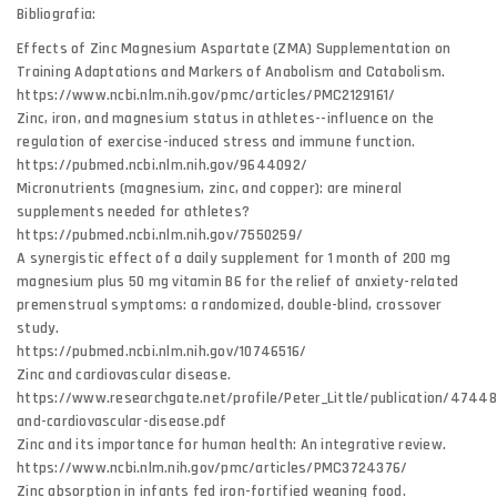
Bibliografia:
Effects of Zinc Magnesium Aspartate (ZMA) Supplementation on
Training Adaptations and Markers of Anabolism and Catabolism.
https://www.ncbi.nlm.nih.gov/pmc/articles/PMC2129161/
Zinc, iron, and magnesium status in athletes--influence on the
regulation of exercise-induced stress and immune function.
https://pubmed.ncbi.nlm.nih.gov/9644092/
Micronutrients (magnesium, zinc, and copper): are mineral
supplements needed for athletes?
https://pubmed.ncbi.nlm.nih.gov/7550259/
A synergistic effect of a daily supplement for 1 month of 200 mg
magnesium plus 50 mg vitamin B6 for the relief of anxiety-related
premenstrual symptoms: a randomized, double-blind, crossover
study.
https://pubmed.ncbi.nlm.nih.gov/10746516/
Zinc and cardiovascular disease.
https://www.researchgate.net/profile/Peter_Little/publication/4744
and-cardiovascular-disease.pdf
Zinc and its importance for human health: An integrative review.
https://www.ncbi.nlm.nih.gov/pmc/articles/PMC3724376/
Zinc absorption in infants fed iron-fortified weaning food.