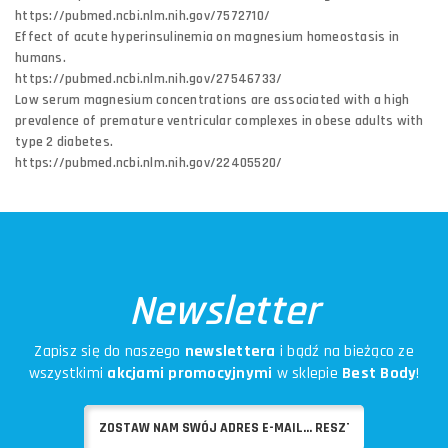
https://pubmed.ncbi.nlm.nih.gov/7572710/
Effect of acute hyperinsulinemia on magnesium homeostasis in
humans.
https://pubmed.ncbi.nlm.nih.gov/27546733/
Low serum magnesium concentrations are associated with a high
prevalence of premature ventricular complexes in obese adults with
type 2 diabetes.
https://pubmed.ncbi.nlm.nih.gov/22405520/
Newsletter
Zapisz się do naszego
newslettera
i bądź na bieżąco ze
wszystkimi
akcjami promocyjnymi
w sklepie
Best Body
!