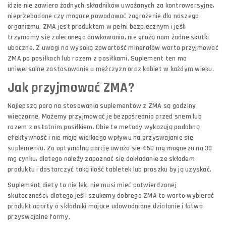
idzie nie zawiera żadnych składników uważanych za kontrowersyjne,
nieprzebadane czy mogące powodować zagrożenie dla naszego
organizmu. ZMA jest produktem w pełni bezpiecznym i jeśli
trzymamy się zalecanego dawkowania, nie grożą nam żadne skutki
uboczne. Z uwagi na wysoką zawartość minerałów warto przyjmować
ZMA po posiłkach lub razem z posiłkami. Suplement ten ma
uniwersalne zastosowanie u mężczyzn oraz kobiet w każdym wieku.
Jak przyjmować ZMA?
Najlepszą porą na stosowania suplementów z ZMA są godziny
wieczorne. Możemy przyjmować je bezpośrednio przed snem lub
razem z ostatnim posiłkiem. Obie te metody wykazują podobną
efektywność i nie mają wielkiego wpływu na przyswajanie się
suplementu. Za optymalną porcję uważa się 450 mg magnezu na 30
mg cynku, dlatego należy zapoznać się dokładanie ze składem
produktu i dostarczyć taką ilość tabletek lub proszku by ją uzyskać.
Suplement diety to nie lek, nie musi mieć potwierdzonej
skuteczności, dlatego jeśli szukamy dobrego ZMA to warto wybierać
produkt oparty o składniki mające udowodnione działanie i łatwo
przyswajalne formy.