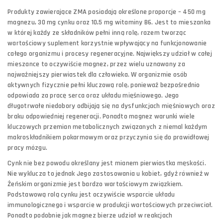
Produkty zawierające ZMA posiadają określone proporcje – 450 mg
magnezu, 30 mg cynku oraz 10,5 mg witaminy B6. Jest to mieszanka
w której każdy ze składników pełni inną rolę, razem tworząc
wartościowy suplement korzystnie wpływający na funkcjonowanie
całego organizmu i procesy regeneracyjne. Największy udział w całej
mieszance to oczywiście magnez, przez wielu uznawany za
najważniejszy pierwiastek dla człowieka. W organizmie osób
aktywnych fizycznie pełni kluczową rolę, ponieważ bezpośrednio
odpowiada za pracę serca oraz układu mięśniowego. Jego
długotrwałe niedobory odbijają się na dysfunkcjach mięśniowych oraz
braku odpowiedniej regeneracji. Ponadto magnez warunki wiele
kluczowych przemian metabolicznych związanych z niemal każdym
makroskładnikiem pokarmowym oraz przyczynia się do prawidłowej
pracy mózgu.
Cynk nie bez powodu określany jest mianem pierwiastka męskości.
Nie wyklucza to jednak Jego zastosowania u kobiet, gdyż również w
Żeńskim organizmie jest bardzo wartościowym związkiem.
Podstawową rolą cynku jest oczywiście wsparcie układu
immunologicznego i wsparcie w produkcji wartościowych przeciwciał.
Ponadto podobnie jak magnez bierze udział w reakcjach