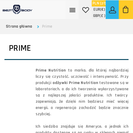
PLN
(zł)
EUR
(€)
GBP
(£ )
Strona główna
Prime
PRIME
Prime Nutrition
to marka, dla której najbardziej
liczy się czystość, uczciwość i intensywność. Przy
produkcji
odżywki Prime Nutrition
testowane są w
laboratoriach, a do ich tworzenia wykorzystywane
są z najlepszej jakości produktów. Ich twórcy
zapewniają, że dzięki nim będziesz mieć więcej
energii, a regeneracja zachodzić będzie znacznie
szybciej.
Ich siedziba znajduje się Ameryce, a jednak ich
produkty dostępne są na rynku w sklepach niemal