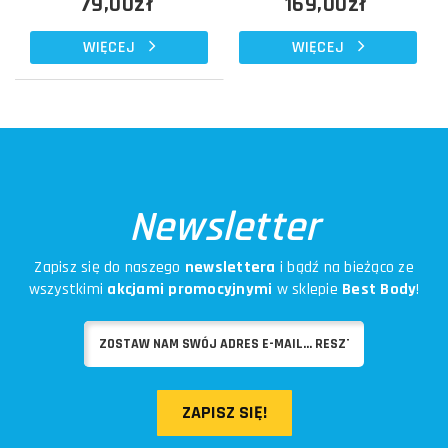
79,00zł
169,00zł
WIĘCEJ
WIĘCEJ
Newsletter
Zapisz się do naszego
newslettera
i bądź na bieżąco ze
wszystkimi
akcjami promocyjnymi
w sklepie
Best Body
!
ZAPISZ SIĘ!