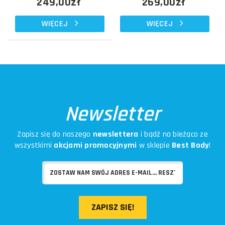
249,00zł
269,00zł
WIĘCEJ
WIĘCEJ
Newsletter
Zapisz się do naszego
newslettera
i bądź na bieżąco ze
wszystkimi
akcjami promocyjnymi
w sklepie
Best Body
!
ZAPISZ SIĘ!