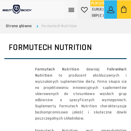
PLN
(zł)
EUR
(€)
GBP
(£ )
Strona główna
Formutech Nutrition
FORMUTECH NUTRITION
Formutech Nutrition
dawniej
Fahrenheit
Nutrition
to producent ekskluzywnych i
wyszukanych suplementów diety. Firma skupia się
na projektowaniu innowacyjnych suplementów
skierowanych do stosunkowo wąskich grup
odbiorców o specyficznych wymaganiach.
Suplementy Formutech Nutrition charakteryzuje
bezkompromisowa jakość i skuteczne dawki
poszczególnych składników.
Formutech Nutrition jest amerykańskim