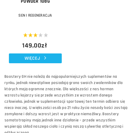
POWDER 108G
SEN I REGENERACJA
149,00zł
WIĘCEJ
Boostery GH nie należą do najpopularniejszych suplementów na
rynku, jednak niewątpliwe posiadają grono swoich zwolenników dla
których mają ogromne znacznie. Dla większości z nas hormon
wzrostu kojarzy się przede wszystkim ze wzrostem danego
człowieka, jednak w suplementacji sportowej ten termin odbiera się
nieco inaczej. U większości osób po 21 roku życia nasady kości zostają
zamykane i dalszy wzrost jest w praktyce niemożliwy. Boostery
somatotropiny mają jednak inne działanie – przede wszystkim
wspierają skład naszego ciała i czynią naszą sylwetkę atletyczną i
odtłuszczoną.