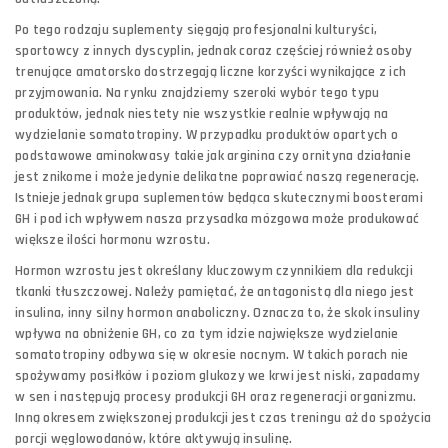
Po tego rodzaju suplementy sięgają profesjonalni kulturyści,
sportowcy z innych dyscyplin, jednak coraz częściej również osoby
trenujące amatorsko dostrzegają liczne korzyści wynikające z ich
przyjmowania. Na rynku znajdziemy szeroki wybór tego typu
produktów, jednak niestety nie wszystkie realnie wpływają na
wydzielanie somatotropiny. W przypadku produktów opartych o
podstawowe aminokwasy takie jak arginina czy ornityna działanie
jest znikome i może jedynie delikatne poprawiać naszą regenerację.
Istnieje jednak grupa suplementów będąca skutecznymi boosterami
GH i pod ich wpływem nasza przysadka mózgowa może produkować
większe ilości hormonu wzrostu.
Hormon wzrostu jest określany kluczowym czynnikiem dla redukcji
tkanki tłuszczowej. Należy pamiętać, że antagonistą dla niego jest
insulina, inny silny hormon anaboliczny. Oznacza to, że skok insuliny
wpływa na obniżenie GH, co za tym idzie największe wydzielanie
somatotropiny odbywa się w okresie nocnym. W takich porach nie
spożywamy posiłków i poziom glukozy we krwi jest niski, zapadamy
w sen i następują procesy produkcji GH oraz regeneracji organizmu.
Inną okresem zwiększonej produkcji jest czas treningu aż do spożycia
porcji węglowodanów, które aktywują insulinę.