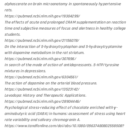
alphoscerate on brain microanatomy in spontaneously hypertensive
rats.
https://pubmed.ncbi.nlm.nih.gov/19304299/
The effects of acute and prolonged CRAM supplementation on reaction
time and subjective measures of focus and alertness in healthy college
students.
https://pubmed.ncbi.nlm.nih.gov/21156078/
On the interaction of 5-hydroxytryptophan and 5-hydroxytryptamine
with dopamine metabolism in the rat striatum.
https://pubmed.ncbi.nlm.nih.gov/307696/
In search of the mode of action of antidepressants. 5-HTP/tyrosine
mixtures in depressions.
https://pubmed.ncbi.nlm.nih.gov/6304561/
The action of dopamine on the arterial blood pressure.
https://pubmed.ncbi.nlm.nih.gov/13523142/
Levodopa: History and Therapeutic Applications.
https://pubmed.ncbi.nlm.nih.gov/28904446/
Psychological stress-reducing effect of chocolate enriched with γ-
aminobutyric acid (GABA) in humans: assessment of stress using heart
rate variability and salivary chromogranin A.
https://www.tandfonline.com/doi/abs/10.1080/09637480802558508?