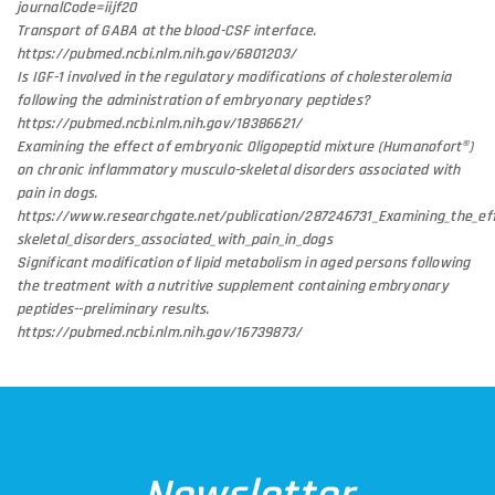
journalCode=iijf20
Transport of GABA at the blood-CSF interface.
https://pubmed.ncbi.nlm.nih.gov/6801203/
Is IGF-1 involved in the regulatory modifications of cholesterolemia
following the administration of embryonary peptides?
https://pubmed.ncbi.nlm.nih.gov/18386621/
Examining the effect of embryonic Oligopeptid mixture (Humanofort®)
on chronic inflammatory musculo-skeletal disorders associated with
pain in dogs.
https://www.researchgate.net/publication/287246731_Examining_the_ef
skeletal_disorders_associated_with_pain_in_dogs
Significant modification of lipid metabolism in aged persons following
the treatment with a nutritive supplement containing embryonary
peptides--preliminary results.
https://pubmed.ncbi.nlm.nih.gov/16739873/