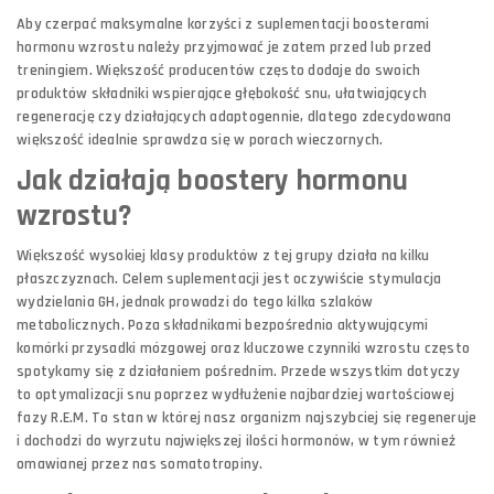
Aby czerpać maksymalne korzyści z suplementacji boosterami
hormonu wzrostu należy przyjmować je zatem przed lub przed
treningiem. Większość producentów często dodaje do swoich
produktów składniki wspierające głębokość snu, ułatwiających
regenerację czy działających adaptogennie, dlatego zdecydowana
większość idealnie sprawdza się w porach wieczornych.
Jak działają boostery hormonu
wzrostu?
Większość wysokiej klasy produktów z tej grupy działa na kilku
płaszczyznach. Celem suplementacji jest oczywiście stymulacja
wydzielania GH, jednak prowadzi do tego kilka szlaków
metabolicznych. Poza składnikami bezpośrednio aktywującymi
komórki przysadki mózgowej oraz kluczowe czynniki wzrostu często
spotykamy się z działaniem pośrednim. Przede wszystkim dotyczy
to optymalizacji snu poprzez wydłużenie najbardziej wartościowej
fazy R.E.M. To stan w której nasz organizm najszybciej się regeneruje
i dochodzi do wyrzutu największej ilości hormonów, w tym również
omawianej przez nas somatotropiny.