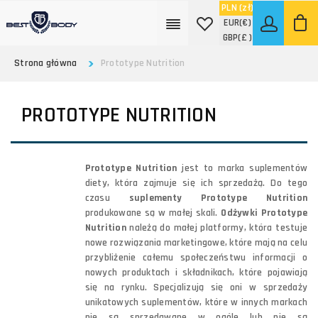
PLN
(zł)
EUR
(€)
GBP
(£ )
Strona główna
Prototype Nutrition
PROTOTYPE NUTRITION
Prototype Nutrition
jest to marka suplementów
diety, która zajmuje się ich sprzedażą. Do tego
czasu
suplementy Prototype Nutrition
produkowane są w małej skali.
Odżywki Prototype
Nutrition
należą do małej platformy, która testuje
nowe rozwiązania marketingowe, które mają na celu
przybliżenie całemu społeczeństwu informacji o
nowych produktach i składnikach, które pojawiają
się na rynku. Specjalizują się oni w sprzedaży
unikatowych suplementów, które w innych markach
nie są sprzedawane w ogóle lub nie są