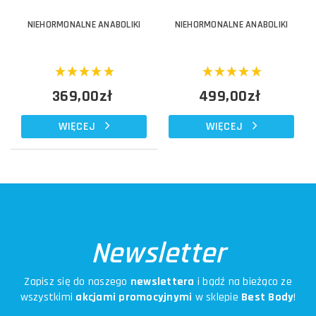
NIEHORMONALNE ANABOLIKI
NIEHORMONALNE ANABOLIKI
369,00zł
499,00zł
WIĘCEJ
WIĘCEJ
Newsletter
Zapisz się do naszego
newslettera
i bądź na bieżąco ze
wszystkimi
akcjami promocyjnymi
w sklepie
Best Body
!