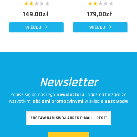
149,00zł
179,00zł
WIĘCEJ
WIĘCEJ
Newsletter
Zapisz się do naszego
newslettera
i bądź na bieżąco ze
wszystkimi
akcjami promocyjnymi
w sklepie
Best Body
!