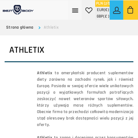
PLN
(zł)
EUR
(€)
GBP
(£ )
Strona główna
Athletix
ATHLETIX
Athletix
to amerykański producent suplementów
diety zarówno na zachodni rynek, jak i również
Europę. Posiada w swojej ofercie wiele unikatowych
pozycji o wyjątkowych formułach potrafiących
zaskoczyć nawet weteranów sportów siłowych,
którzy używają masę różnych suplementów.
Obecnie firma ta przechodzi całkowitą modernizacją
stąd okresowy brak dostępności wielu pozycji z jej
oferty.
Athletix
to znana i doceniana przez konsumentów