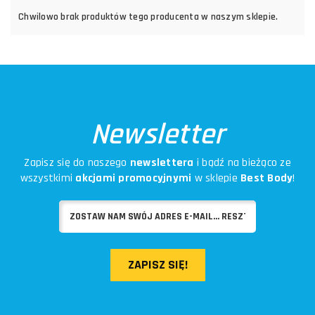
Chwilowo brak produktów tego producenta w naszym sklepie.
Newsletter
Zapisz się do naszego
newslettera
i bądź na bieżąco ze
wszystkimi
akcjami promocyjnymi
w sklepie
Best Body
!
ZAPISZ SIĘ!