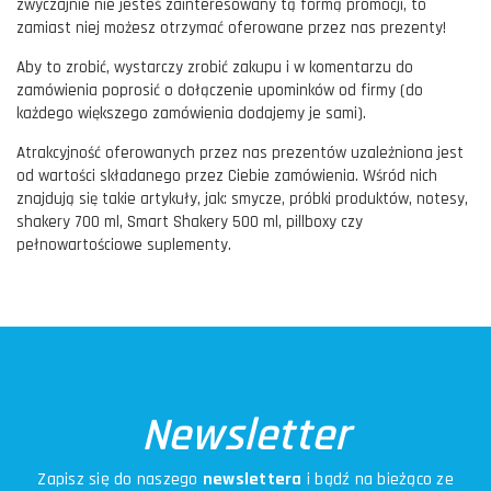
zwyczajnie nie jesteś zainteresowany tą formą promocji, to
zamiast niej możesz otrzymać oferowane przez nas prezenty!
Aby to zrobić, wystarczy zrobić zakupu i w komentarzu do
zamówienia poprosić o dołączenie upominków od firmy (do
każdego większego zamówienia dodajemy je sami).
Atrakcyjność oferowanych przez nas prezentów uzależniona jest
od wartości składanego przez Ciebie zamówienia. Wśród nich
znajdują się takie artykuły, jak: smycze, próbki produktów, notesy,
shakery 700 ml, Smart Shakery 500 ml, pillboxy czy
pełnowartościowe suplementy.
Newsletter
Zapisz się do naszego
newslettera
i bądź na bieżąco ze