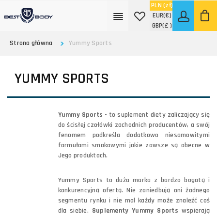
PLN
(zł)
EUR
(€)
GBP
(£ )
Strona główna
Yummy Sports
YUMMY SPORTS
Yummy Sports
- to suplement diety zaliczający się
do ścisłej czołówki zachodnich producentów, a swój
fenomem podkreśla dodatkowo niesamowitymi
formułami smakowymi jakie zawsze są obecne w
Jego produktach.
Yummy Sports to duża marka z bardzo bogatą i
konkurencyjną ofertą. Nie zaniedbują oni żadnego
segmentu rynku i nie mal każdy może znaleźć coś
dla siebie.
Suplementy Yummy Sports
wspierają