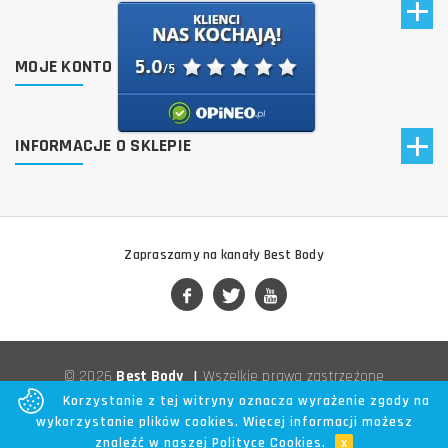
MOJE KONTO
INFORMACJE O SKLEPIE
Zapraszamy na kanały Best Body
© 2026
Best Body
|
Wszelkie prawa zastrzeżone
Korzystanie z tej witryny oznacza wyrażenie zgody na
wykorzystanie plików cookies. Więcej informacji możesz
znaleźć w naszej
Polityce Cookies
.
x