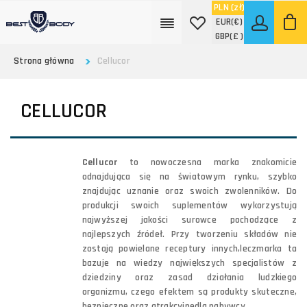
PLN
(zł)
EUR
(€)
GBP
(£ )
Strona główna
Cellucor
CELLUCOR
Cellucor
to nowoczesna marka znakomicie
odnajdująca się na światowym rynku, szybko
znajdując uznanie oraz swoich zwolenników. Do
produkcji swoich suplementów wykorzystują
najwyższej jakości surowce pochodzące z
najlepszych źródeł. Przy tworzeniu składów nie
zostają powielane receptury innych,leczmarka ta
bazuje na wiedzy największych specjalistów z
dziedziny oraz zasad działania ludzkiego
organizmu, czego efektem są produkty skuteczne,
bezpieczne oraz atrakcyjnedla nabywcy.