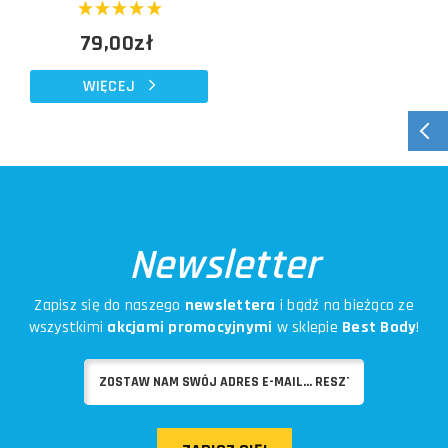
79,00zł
WIĘCEJ
Newsletter
Zapisz się do naszego
newslettera
i bądź na bieżąco ze
wszystkimi
akcjami promocyjnymi
w sklepie
Best Body
!