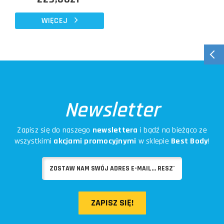
WIĘCEJ
Newsletter
Zapisz się do naszego
newslettera
i bądź na bieżąco ze
wszystkimi
akcjami promocyjnymi
w sklepie
Best Body
!
ZAPISZ SIĘ!