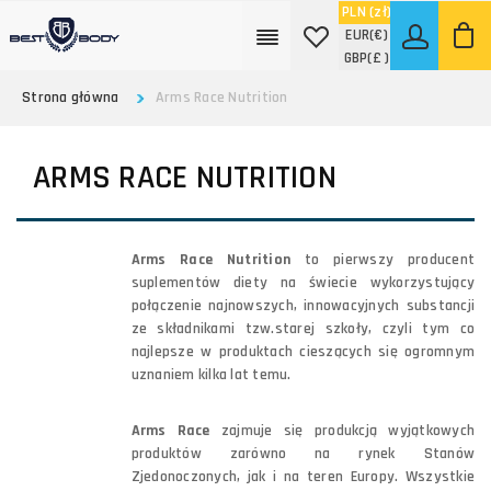
PLN
(zł)
EUR
(€)
GBP
(£ )
Strona główna
Arms Race Nutrition
ARMS RACE NUTRITION
Arms Race Nutrition
to pierwszy producent
suplementów diety na świecie wykorzystujący
połączenie najnowszych, innowacyjnych substancji
ze składnikami tzw.starej szkoły, czyli tym co
najlepsze w produktach cieszących się ogromnym
uznaniem kilka lat temu.
Arms Race
zajmuje się produkcją wyjątkowych
produktów zarówno na rynek Stanów
Zjedonoczonych, jak i na teren Europy. Wszystkie