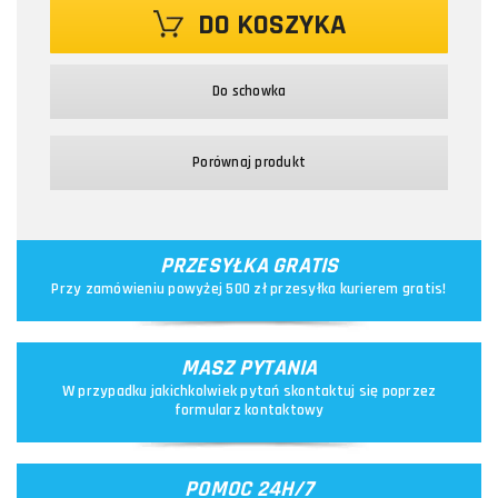
DO KOSZYKA
Do schowka
Porównaj produkt
PRZESYŁKA GRATIS
Przy zamówieniu powyżej 500 zł przesyłka kurierem gratis!
MASZ PYTANIA
W przypadku jakichkolwiek pytań skontaktuj się poprzez
formularz kontaktowy
POMOC 24H/7