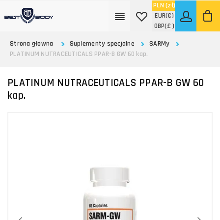
PLN
(zł)
EUR
(€)
GBP
(£ )
Strona główna
Suplementy specjalne
SARMy
PLATINUM NUTRACEUTICALS PPAR-B GW 60 kap.
PLATINUM NUTRACEUTICALS PPAR-B GW 60
kap.