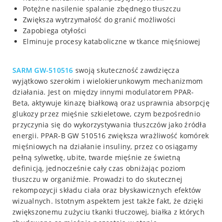
Potężne nasilenie spalanie zbędnego tłuszczu
Zwiększa wytrzymałość do granić możliwości
Zapobiega otyłości
Elminuje procesy kataboliczne w tkance mięśniowej
SARM GW-510516
swoją skuteczność zawdzięcza
wyjątkowo szerokim i wielokierunkowym mechanizmom
działania. Jest on między innymi modulatorem PPAR-
Beta, aktywuje kinazę białkową oraz usprawnia absorpcję
glukozy przez mięśnie szkieletowe, czym bezpośrednio
przyczynia się do wykorzystywania tłuszczów jako źródła
energii. PPAR-B GW 510516 zwiększa wrażliwość komórek
mięśniowych na działanie insuliny, przez co osiągamy
pełną sylwetkę, ubite, twarde mięśnie ze świetną
definicją, jednocześnie cały czas obniżając poziom
tłuszczu w organiźmie. Prowadzi to do skutecznej
rekompozycji składu ciała oraz błyskawicznych efektów
wizualnych. Istotnym aspektem jest także fakt, że dzięki
zwiększonemu zużyciu tkanki tłuczowej, białka z których