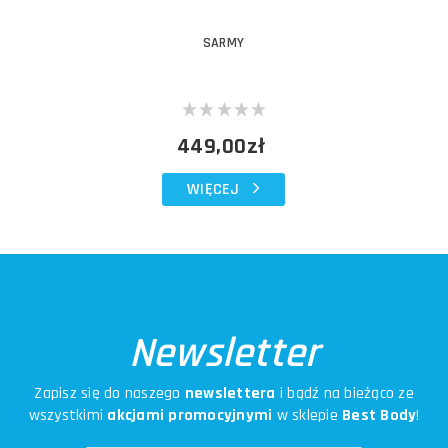
SARMY
449,00zł
WIĘCEJ
Newsletter
Zapisz się do naszego
newslettera
i bądź na bieżąco ze
wszystkimi
akcjami promocyjnymi
w sklepie
Best Body
!