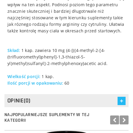
wpływ na ten aspekt. Podnosi poziom tego parametru
znacznie skuteczniej i bardziej długotrwale niż
najczęśniej stosowane w tym kierunku suplementy takie
jak róznego rodzaju formy argininy czy cytruliny. Ułatwia
także kontrolę masy ciała w okresach przed startowych.
Skład:
1 kap. zawiera 10 mg {4-[({4-methyl-2-[4-
(trifluoromethyl)phenyl]-1,3-thiazol-5-
yl}methyl)sulfanyl]-2-methylphenoxy}acetic acid.
Wielkość porcji:
1 kap.
Ilość porcji w opakowaniu:
60
OPINIE(0)
NAJPOPULARNIEJSZE SUPLEMENTY W TEJ
KATEGORII