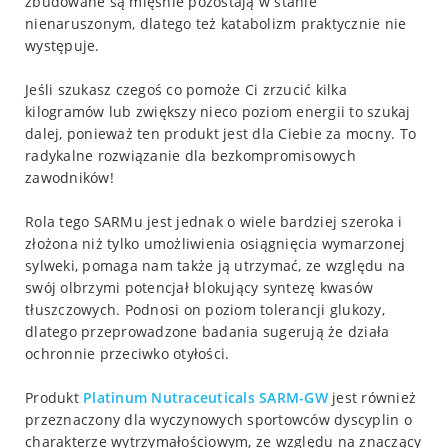
zbudowane są mięśnie pozostają w stanie
nienaruszonym, dlatego też katabolizm praktycznie nie
występuje.
Jeśli szukasz czegoś co pomoże Ci zrzucić kilka
kilogramów lub zwiększy nieco poziom energii to szukaj
dalej, ponieważ ten produkt jest dla Ciebie za mocny. To
radykalne rozwiązanie dla bezkompromisowych
zawodników!
Rola tego SARMu jest jednak o wiele bardziej szeroka i
złożona niż tylko umożliwienia osiągnięcia wymarzonej
sylweki, pomaga nam także ją utrzymać, ze względu na
swój olbrzymi potencjał blokujący syntezę kwasów
tłuszczowych. Podnosi on poziom tolerancji glukozy,
dlatego przeprowadzone badania sugerują że działa
ochronnie przeciwko otyłości.
Produkt
Platinum Nutraceuticals SARM-GW
jest również
przeznaczony dla wyczynowych sportowców dyscyplin o
charakterze wytrzymałościowym, ze względu na znaczący