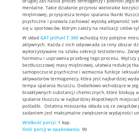
drugiej zaś nasila proces termogenzy i podnosi jego
mentalne. Takie działanie przynosi wielorakie korzyśc
mięśniowej, przyspiesza tempo spalania tkanki tłusz
psychiczne i pozwala zachować wysoką aktywność sek
się u sportowców, którym zależy na realizacji celów 
W skład
GAT JetFuel T-300
wchodzą trzy potężne miesz
aktywnych. Każda z nich odpowiada za inny obszar dzia
wykorzystywane na szlaku sekrecji testosteronu. Zwię
hormonu i usprawnia przebieg tego procesu. Wyższy 
beztłuszczowej masy mięśniowej, ułatwia redukcję tka
samopoczucie psychiczne i wzmacnia funkcje seksualn
aktywatorów termogenezy, która jest najbardziej wyda
tempa spalania tłuszczu. Dodatkowo wchodzące w jego 
bioaktywnych substancji chemicznych, które blokują a
spalanie tłuszczu w najbardziej kłopotliwych miejscach
pośladki. Ostatnia mieszanka składa się ze związków
zadaniem jest maksymalne zwiększenie wydajności um
Wielkość porcji:
1 kap.
Ilość porcji w opakowaniu:
90