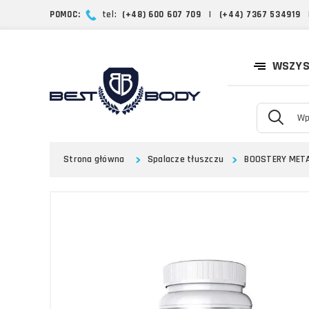
POMOC:
tel:
(+48) 600 607 709
|
(+44) 7367 534919
WSZYS
Strona główna
Spalacze tłuszczu
BOOSTERY MET