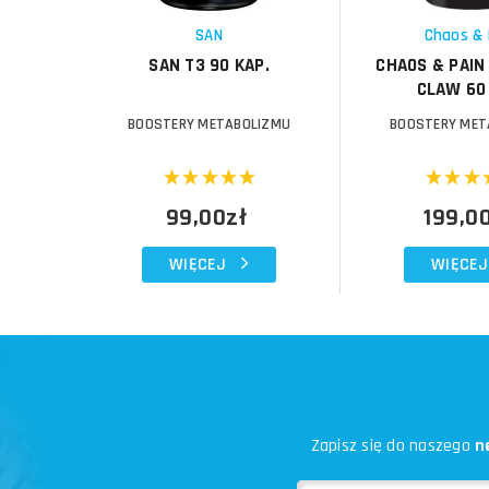
Schowek
Schowek
SAN
Chaos & 
SAN T3 90 KAP.
CHAOS & PAIN
CLAW 60
BOOSTERY METABOLIZMU
BOOSTERY MET
99,00zł
199,0
WIĘCEJ
WIĘCEJ
Zapisz się do naszego
n