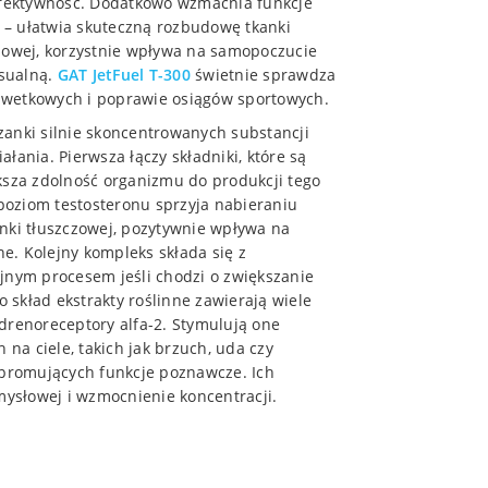
 efektywność. Dodatkowo wzmacnia funkcje
i – ułatwia skuteczną rozbudowę tkanki
czowej, korzystnie wpływa na samopoczucie
sualną.
GAT JetFuel T-300
świetnie sprawdza
sylwetkowych i poprawie osiągów sportowych.
anki silnie skoncentrowanych substancji
łania. Pierwsza łączy składniki, które są
ksza zdolność organizmu do produkcji tego
poziom testosteronu sprzyja nabieraniu
nki tłuszczowej, pozytywnie wpływa na
e. Kolejny kompleks składa się z
jnym procesem jeśli chodzi o zwiększanie
skład ekstrakty roślinne zawierają wiele
drenoreceptory alfa-2. Stymulują one
 na ciele, takich jak brzuch, uda czy
 promujących funkcje poznawcze. Ich
ysłowej i wzmocnienie koncentracji.