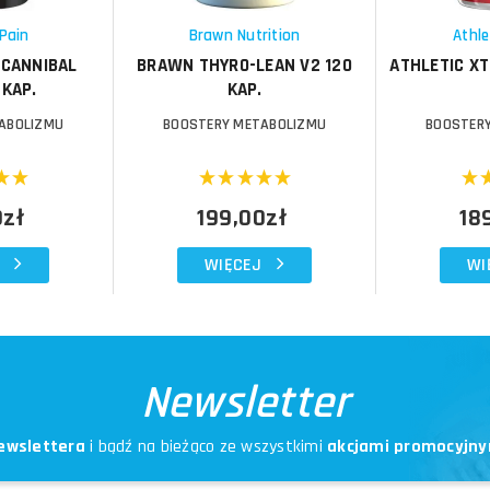
Schowek
Schowek
Pain
Brawn Nutrition
Athle
 CANNIBAL
BRAWN THYRO-LEAN V2 120
ATHLETIC XT
 KAP.
KAP.
ABOLIZMU
BOOSTERY METABOLIZMU
BOOSTER
0zł
199,00zł
18
WIĘCEJ
WI
Newsletter
ewslettera
i bądź na bieżąco ze wszystkimi
akcjami promocyjny