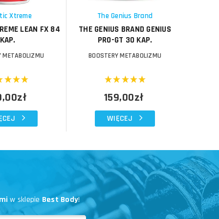
Schowek
Schowek
tic Xtreme
The Genius Brand
REME LEAN FX 84
THE GENIUS BRAND GENIUS
PURE 
KAP.
PRO-GT 30 KAP.
Y METABOLIZMU
BOOSTERY METABOLIZMU
BOO
9,00zł
159,00zł
ĘCEJ
WIĘCEJ
mi
w sklepie
Best Body
!