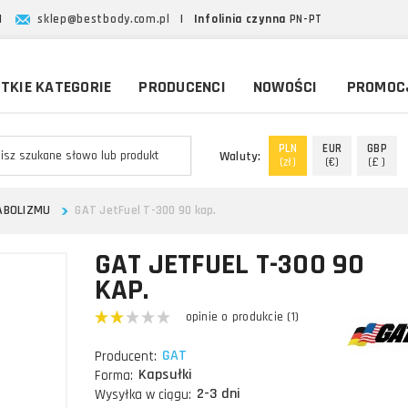
|
sklep@bestbody.com.pl
|
Infolinia czynna
PN-PT
TKIE KATEGORIE
PRODUCENCI
NOWOŚCI
PROMOC
PLN
EUR
GBP
Waluty:
(zł)
(€)
(£ )
ABOLIZMU
GAT JetFuel T-300 90 kap.
GAT JETFUEL T-300 90
KAP.
opinie o produkcie (1)
GAT
Producent:
Kapsułki
Forma:
2-3 dni
Wysyłka w ciągu: