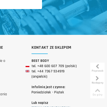
IE
KONTAKT ZE SKLEPEM
ie o
BEST BODY
tel. +48 600 607 709 (polski)
Poprzedni
tel. +44 7367 534919
(angielski)
Następny
Infolinia jest czynna:
Poniedziałek - Piątek
tania
Do góry
Lub napisz