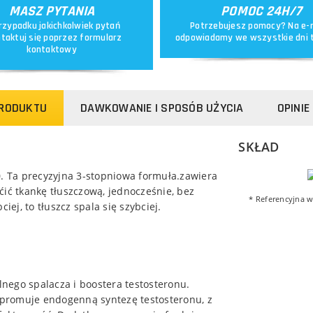
MASZ PYTANIA
POMOC 24H/7
rzypadku jakichkolwiek pytań
Potrzebujesz pomocy? Na e-
taktuj się poprzez
formularz
odpowiadamy we wszystkie dni 
kontaktowy
PRODUKTU
DAWKOWANIE I SPOSÓB UŻYCIA
OPINIE 
SKŁAD
. Ta precyzyjna 3-stopniowa formuła.zawiera
ćić tkankę tłuszczową, jednocześnie, bez
* Referencyjna w
iej, to tłuszcz spala się szybciej.
ilnego spalacza i boostera testosteronu.
y promuje endogenną syntezę testosteronu, z