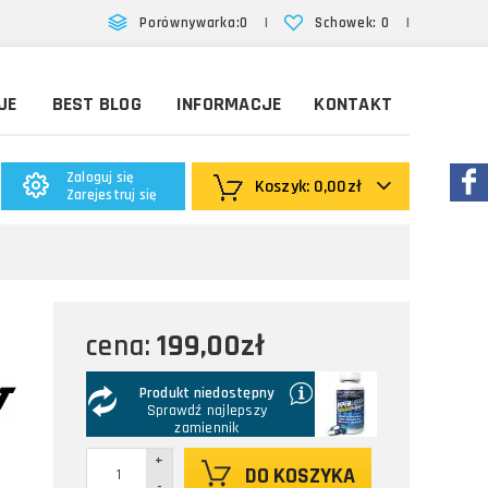
|
|
Porównywarka:
0
Schowek:
0
JE
BEST BLOG
INFORMACJE
KONTAKT
Zaloguj się
Koszyk:
0,00zł
Zarejestruj się
199,00zł
cena:
Produkt niedostępny
Sprawdź najlepszy
zamiennik
+
DO KOSZYKA
-