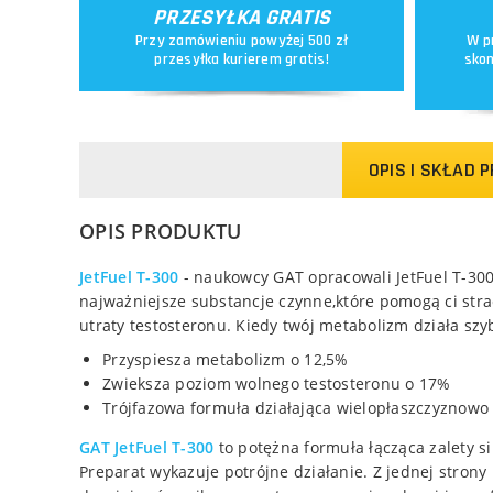
PRZESYŁKA GRATIS
Przy zamówieniu powyżej 500 zł
W p
przesyłka kurierem gratis!
skon
OPIS I SKŁAD 
OPIS PRODUKTU
JetFuel T-300
- naukowcy GAT opracowali JetFuel T-300
najważniejsze substancje czynne,które pomogą ci stra
utraty testosteronu. Kiedy twój metabolizm działa szybc
Przyspiesza metabolizm o 12,5%
Zwieksza poziom wolnego testosteronu o 17%
Trójfazowa formuła działająca wielopłaszczyznowo
GAT JetFuel T-300
to potężna formuła łącząca zalety s
Preparat wykazuje potrójne działanie. Z jednej stron