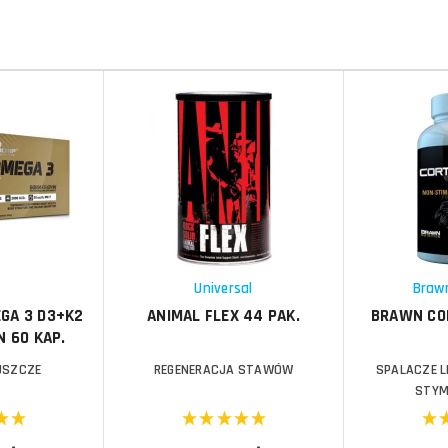
Do koszyka
Do koszyka
Do koszyka
Do koszyka
Porównaj
Porównaj
Schowek
Schowek
p
Universal
Brawn
EGA 3 D3+K2
ANIMAL FLEX 44 PAK.
BRAWN COR
N 60 KAP.
USZCZE
REGENERACJA STAWÓW
SPALACZE L
STYM