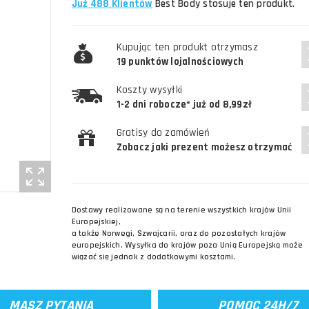
Już 488 Klientów
Best Body stosuje ten produkt.
Kupując ten produkt otrzymasz
19 punktów lojalnościowych
Koszty wysyłki
1-2 dni robocze* już od 8,99zł
Gratisy do zamówień
Zobacz jaki prezent możesz otrzymać
Dostawy realizowane są na terenie wszystkich krajów Unii
Europejskiej,
a także Norwegi, Szwajcarii, oraz do pozostałych krajów
europejskich. Wysyłka do krajów poza Unią Europejską może
wiązać się jednak z dodatkowymi kosztami.
MASZ PYTANIA
POMOC 24H/7