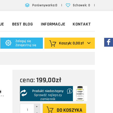
|
|
Porównywarka:
0
Schowek:
0
JE
BEST BLOG
INFORMACJE
KONTAKT
Zaloguj się
Koszyk:
0,00zł
Zarejestruj się
199,00zł
cena:
Produkt niedostępny
Sprawdź najlepszy
zamiennik
+
DO KOSZYKA
-