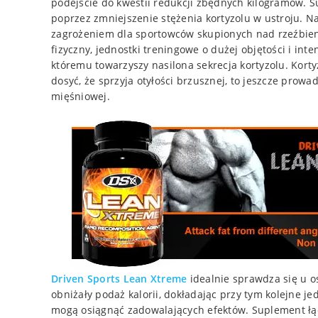
podejście do kwestii redukcji zbędnych kilogramów. 
poprzez zmniejszenie stężenia kortyzolu w ustroju. 
zagrożeniem dla sportowców skupionych nad rzeźbieni
fizyczny, jednostki treningowe o dużej objętości i int
któremu towarzyszy nasilona sekrecja kortyzolu. Kort
dosyć, że sprzyja otyłości brzusznej, to jeszcze prow
mięśniowej.
Driven Sports Lean Xtreme
idealnie sprawdza się u os
obniżały podaż kalorii, dokładając przy tym kolejne je
mogą osiągnąć zadowalających efektów. Suplement łącz