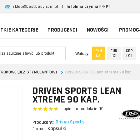
|
sklep@bestbody.com.pl
|
Infolinia czynna
PN-PT
TKIE KATEGORIE
PRODUCENCI
NOWOŚCI
PROMOC
PLN
EUR
GBP
Waluty:
(zł)
(€)
(£ )
OTROPOWE (BEZ STYMULANTÓW)
DRIVEN SPORTS Lean Xtreme 90 kap.
DRIVEN SPORTS LEAN
XTREME 90 KAP.
opinie o produkcie (6)
Driven Sports
Producent:
Kapsułki
Forma: