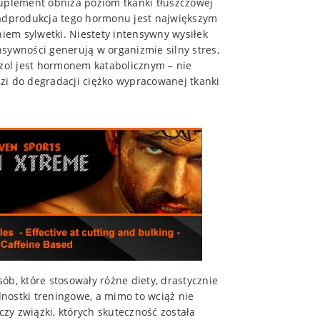
Suplement obniża poziom tkanki tłuszczowej
Nadprodukcja tego hormonu jest największym
em sylwetki. Niestety intensywny wysiłek
ensywności generują w organizmie silny stres,
yzol jest hormonem katabolicznym – nie
adzi do degradacji ciężko wypracowanej tkanki
ób, które stosowały różne diety, drastycznie
dnostki treningowe, a mimo to wciąż nie
y związki, których skuteczność została