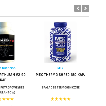
Porównaj
Do koszyka
Do koszyka
Schowek
Porównaj
Schowek
 Nutrition
MEX
TI-LEAN V2 90
MEX THERMO SHRED 180 KAP.
EVOLAB
KAP.
IPOTROPOWE (BEZ
SPALACZE TERMOGENICZNE
SP
ULANTÓW)