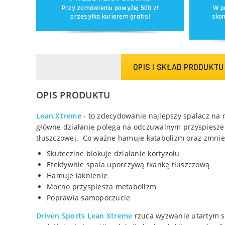
Przy zamówieniu powyżej 500 zł
W p
przesyłka kurierem gratis!
skon
OPIS I SKŁAD PRODUKTU
OPIS PRODUKTU
Lean Xtreme
- to zdecydowanie najlepszy spalacz na 
główne działanie polega na odczuwalnym przyspiesze
tłuszczowej. Co ważne hamuje katabolizm oraz zmniej
Skuteczine blokuje działanie kortyzolu
Efektywnie spala uporczywą tkankę tłuszczową
Hamuje łaknienie
Mocno przyspiesza metabolizm
Poprawia samopoczucie
Driven Sports Lean Xtreme
rzuca wyzwanie utartym 