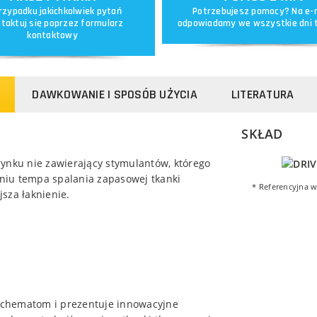
rzypadku jakichkolwiek pytań
Potrzebujesz pomocy? Na e-
taktuj się poprzez
formularz
odpowiadamy we wszystkie dni 
kontaktowy
DAWKOWANIE I SPOSÓB UŻYCIA
LITERATURA
SKŁAD
rynku nie zawierający stymulantów, którego
niu tempa spalania zapasowej tkanki
* Referencyjna w
sza łaknienie.
schematom i prezentuje innowacyjne