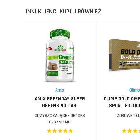
INNI KLIENCI KUPILI RÓWNIEŻ
Porównaj
Do koszyka
Do koszyka
Schowek
Porównaj
Schowek
Amix
Olim
AMIX GREENDAY SUPER
OLIMP GOLD OM
GREENS 90 TAB.
SPORT EDITIO
OCZYSZCZAJĄCE - DETOKS
ZDROWE TŁ
ORGANIZMU