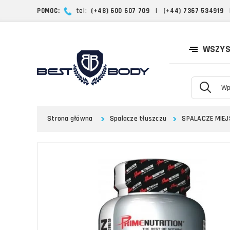
POMOC:
tel:
(+48) 600 607 709
|
(+44) 7367 534919
WSZYS
Strona główna
Spalacze tłuszczu
SPALACZE MIE