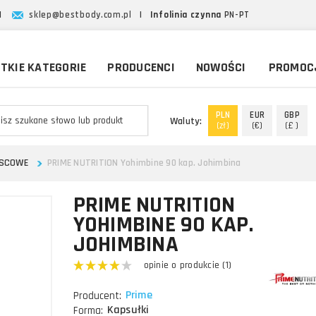
|
sklep@bestbody.com.pl
|
Infolinia czynna
PN-PT
TKIE KATEGORIE
PRODUCENCI
NOWOŚCI
PROMOC
PLN
EUR
GBP
Waluty:
(zł)
(€)
(£ )
JSCOWE
PRIME NUTRITION Yohimbine 90 kap. Johimbina
PRIME NUTRITION
YOHIMBINE 90 KAP.
JOHIMBINA
opinie o produkcie (1)
Prime
Producent:
Kapsułki
Forma: