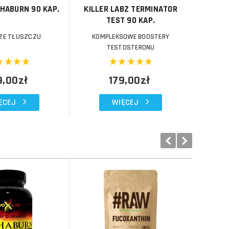
HABURN 90 KAP.
KILLER LABZ TERMINATOR
HAYA 
TEST 90 KAP.
ZE TŁUSZCZU
KOMPLEKSOWE BOOSTERY
SP
TESTOSTERONU
9,00zł
179,00zł
ĘCEJ
WIĘCEJ
Do koszyka
Do koszyka
Do koszyka
Do koszyka