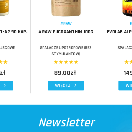
Porównaj
Porównaj
Schowek
Schowek
#RAW
T-A2 90 KAP.
#RAW FUCOXANTHIN 100G
EVOLAB ALP
EJSCOWE
SPALACZE LIPOTROPOWE (BEZ
SPALAC
STYMULANTÓW)
zł
89,00zł
14
WIĘCEJ
WI
Newsletter