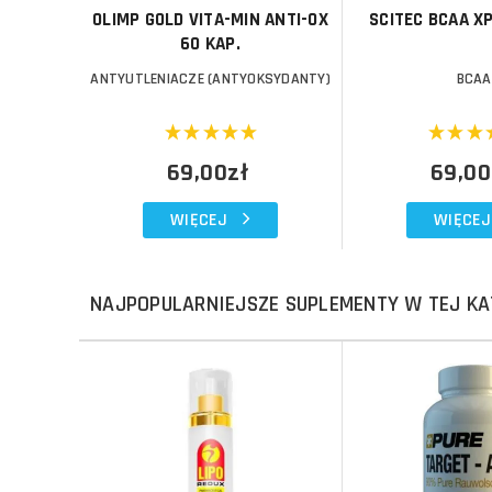
OLIMP GOLD VITA-MIN ANTI-OX
SCITEC BCAA X
60 KAP.
ANTYUTLENIACZE (ANTYOKSYDANTY)
BCAA
69,00zł
69,00
WIĘCEJ
WIĘCEJ
NAJPOPULARNIEJSZE SUPLEMENTY W TEJ KA
Do koszyka
Do koszyka
Do koszyka
Do koszyka