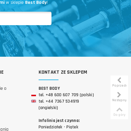
mi
w sklepie
Best Body
!
IE
KONTAKT ZE SKLEPEM
Poprzedni
ie o
BEST BODY
tel. +48 600 607 709 (polski)
Następny
tel. +44 7367 534919
(angielski)
Do góry
Infolinia jest czynna:
Poniedziałek - Piątek
tania