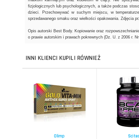
INNI KLIENCI KUPILI RÓWNIEŻ
Porównaj
Do koszyka
Do koszyka
Porównaj
Schowek
Schowek
Olimp
Scite