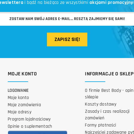
ewslettera
i bądź na bieżąco ze wszystkimi
akcjami promocyjny
ZAPISZ SIĘ!
MOJE KONTO
INFORMACJE O SKLEP
LOGOWANIE
O firmie Best Body - opin
sklepie
Moje konto
Koszty dostawy
Moje zamówienia
Zasady i czas realizacji
Moje adresy
zamówień
Program lojalnościowy
Formy płatności
Opinie o suplementach
Najczęściej zadawane py