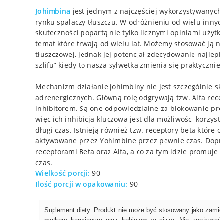
Johimbina
jest jednym z najczęściej wykorzystywanych
rynku spalaczy tłuszczu. W odróżnieniu od wielu inny
skuteczności popartą nie tylko licznymi opiniami użyt
temat które trwają od wielu lat. Możemy stosować ją 
tłuszczowej, jednak jej potencjał zdecydowanie najlepi
szlifu” kiedy to nasza sylwetka zmienia się praktyczni
Mechanizm działanie johimbiny nie jest szczególnie s
adrenergicznych. Główną rolę odgrywają tzw. Alfa rece
inhibitorem. Są one odpowiedzialne za blokowanie pr
więc ich inhibicja kluczowa jest dla możliwości korzys
długi czas. Istnieją również tzw. receptory beta które 
aktywowane przez Yohimbine przez pewnie czas. Dopr
receptorami Beta oraz Alfa, a co za tym idzie promuje
czas.
Wielkość porcji:
90
Ilość porcji w opakowaniu:
90