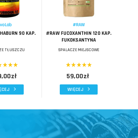
Porównaj
Porównaj
Schowek
Schowek
EvoLab
#RAW
HABURN 90 KAP.
#RAW FUCOXANTHIN 120 KAP.
BRAWN
FUKOKSANTYNA
ZE TŁUSZCZU
SPALACZE MIEJSCOWE
SPALA
9,00zł
59,00zł
ĘCEJ
WIĘCEJ