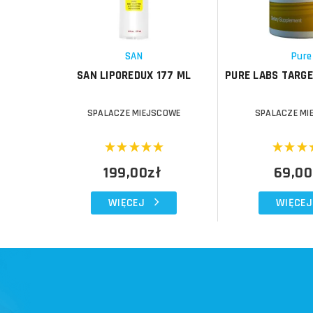
Porównaj
Porównaj
Schowek
Schowek
SAN
Pure
SAN LIPOREDUX 177 ML
PURE LABS TARGE
SPALACZE MIEJSCOWE
SPALACZE MI
199,00zł
69,00
WIĘCEJ
WIĘCEJ