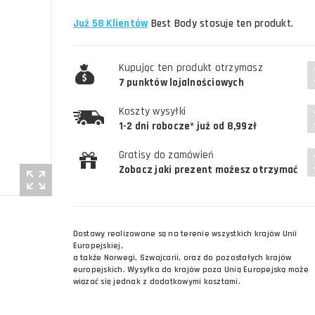
Już 58 Klientów
Best Body stosuje ten produkt.
Kupując ten produkt otrzymasz
7 punktów lojalnościowych
Koszty wysyłki
1-2 dni robocze* już od 8,99zł
Gratisy do zamówień
Zobacz jaki prezent możesz otrzymać
Dostawy realizowane są na terenie wszystkich krajów Unii
Europejskiej,
a także Norwegi, Szwajcarii, oraz do pozostałych krajów
europejskich. Wysyłka do krajów poza Unią Europejską może
wiązać się jednak z dodatkowymi kosztami.