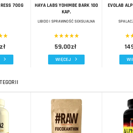
PRESS 700G
HAYA LABS YOHIMBE BARK 100
EVOLAB ALP
KAP.
LIBIDO I SPRAWNOŚĆ SEKSUALNA
SPALAC
zł
59,00zł
14
WIĘCEJ
WI
TEGORII
Do koszyka
Do koszyka
Do koszyka
Do koszyka