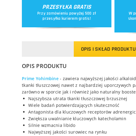
PRZESYŁKA GRATIS
Przy zamówieniu powyżej 500 zł
W p
przesyłka kurierem gratis!
skon
OPIS I SKŁAD PRODUKTU
OPIS PRODUKTU
Prime Yohimbine
- zawiera najwyższej jakości alkaloi
tkanki tłuszczowej nawet z najbardziej uporczywych p
zarówno w sporcie jak i również jako naturalny booster
Najszybsza utrata tkanki tłuszczowej brzusznej
Wiele badań potwierdzających skuteczność
Antagonista dla kluczowych receptorów adrenergi
Zwiększa uwalnianie kluczowych katecholamin
Silnie wzmacnia libido
Najwyższej jakości surowiec na rynku