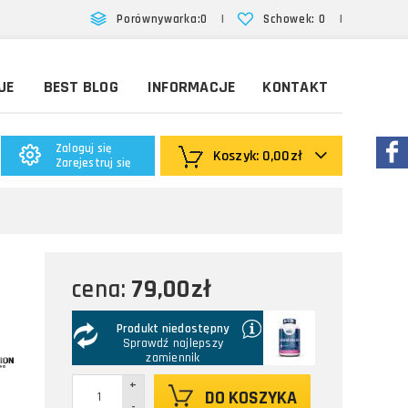
|
|
Porównywarka:
0
Schowek:
0
JE
BEST BLOG
INFORMACJE
KONTAKT
Zaloguj się
Koszyk:
0,00zł
Zarejestruj się
79,00zł
cena:
Produkt niedostępny
Sprawdź najlepszy
zamiennik
+
DO KOSZYKA
-