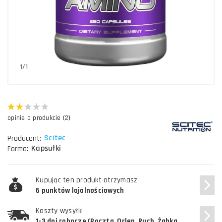
1/1
opinie o produkcie (2)
Scitec
Producent:
Kapsułki
Forma:
Kupując ten produkt otrzymasz
6 punktów lojalnościowych
Koszty wysyłki
1-3 dni robocze (Poczta, Orlen, Ruch, Żabka,