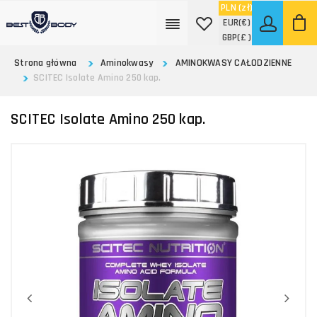
PLN
(zł)
EUR
(€)
GBP
(£ )
Strona główna
Aminokwasy
AMINOKWASY CAŁODZIENNE
SCITEC Isolate Amino 250 kap.
SCITEC Isolate Amino 250 kap.