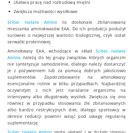
Ułatwia pracę nad rozbudową mięśni
Zwiększa możliwości wysiłkowe
Scitec
Isolate Amino
to doskonale zbilansowana
mieszanka aminokwasów EAA. Do ich produkcji posłużył
surowiec o najwyższej wartości biologicznej, czyli izolat
serwatki proteinowej.
Aminokwasy EAA, wchodzące w skład
Scitec
Isolate
Amino
należą do tej grupy związków, których organizm
nie syntetyzuje samodzielnie, dlatego należy dostarczyć
je z pożywieniem lub za pomocą dobrych jakościowo
suplementów. Zapotrzebowanie na aminokwasy
esencjonalne rośnie w kilku przypadkach. Najbardziej
oczywistym z nich jest narażanie organizmu na
intensywny albo długotrwały wysiłek. Zwiększa się ono
również w przypadku stosowania źle zbilansowanych
albo bardzo restrykcyjnych diet, dlatego sportowcy w
okresie redukcji powinni wziąć pod uwagę regularną
suplementację.
Scitec
Isolate Amino
może ułatwić i w dużym stopniu