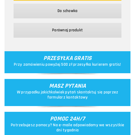
Do schowka
Porównaj produkt
PRZESYŁKA GRATIS
Przy zamówieniu powyżej 500 zł przesyłka kurierem gratis!
MASZ PYTANIA
W przypadku jakichkolwiek pytań skontaktuj się poprzez
formularz kontaktowy
POMOC 24H/7
Potrzebujesz pomocy? Na e-maile odpowiadamy we wszystkie
dni tygodnia