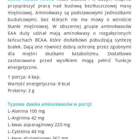
przyspieszyć pracę nad budową beztłuszczowej masy
mięśniowej. Aminokwasy są podstawowymi jednostkami
budulcowymi, bez których nie ma mowy o wzroście
tkanki mięśniowej. W obszernej grupie aminokwasów
EAA duży udział mają aminokwasy o rozgałęzionych
łańcuchach BCAA, które dodatkowo pobudzają syntezę
białek. Dają one również dobrą ochronę przez zgubnymi
dla mięśni skutkami katabolizmu. Dodatkowo
zastosowane przed wysiłkiem mogą pełnić funkcje
energetyczne.
1 porcja: 4 kap.
Wartość energetyczna: 8 kcal
Proteiny: 2 g
Typowa dawka aminokwasów w porcji:
L-Alanina 100 mg
L-Arginina 42 mg
L-kwas asparaginowy 220 mg
L-Cysteina 44 mg
L-kwas glutaminowy 362 mg