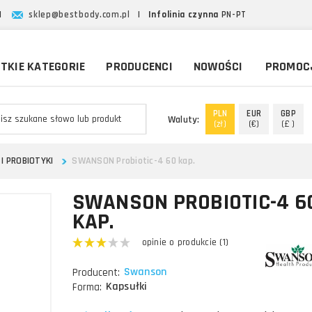
|
sklep@bestbody.com.pl
|
Infolinia czynna
PN-PT
TKIE KATEGORIE
PRODUCENCI
NOWOŚCI
PROMOC
PLN
EUR
GBP
Waluty:
(zł)
(€)
(£ )
I PROBIOTYKI
SWANSON Probiotic-4 60 kap.
SWANSON PROBIOTIC-4 6
KAP.
opinie o produkcie (1)
Swanson
Producent:
Kapsułki
Forma: