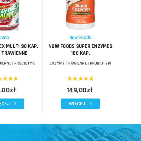
Porównaj
Porównaj
Schowek
Schowek
Amix
Now Foods
X MULTI 90 KAP.
NOW FOODS SUPER ENZYMES
AMIX PR
 TRAWIENNE
180 KAP.
ENNE I PROBIOTYKI
ENZYMY TRAWIENNE I PROBIOTYKI
ENZYMY 
,00zł
149,00zł
ĘCEJ
WIĘCEJ