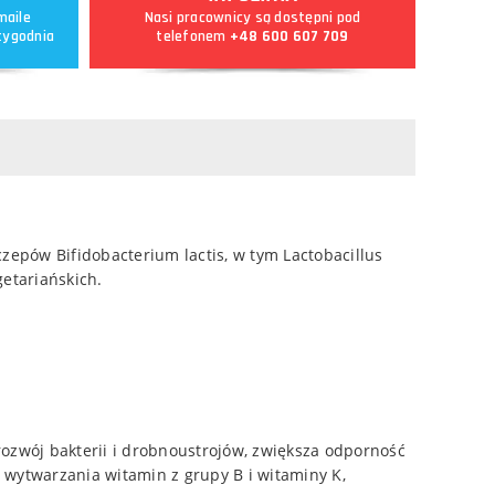
maile
Nasi pracownicy są dostępni pod
tygodnia
telefonem
+48 600 607 709
zepów Bifidobacterium lactis, w tym Lactobacillus
getariańskich.
rozwój bakterii i drobnoustrojów, zwiększa odporność
 wytwarzania witamin z grupy B i witaminy K,