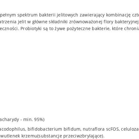
pełnym spektrum bakterii jelitowych zawierający kombinację cz
atrzenia jelit w główne składniki zrównoważonej flory bakteryjne
ności. Probiotyki są to żywe pożyteczne bakterie, które chronią
acharydy - min. 95%)
 acodophilus, bifidobacterium bifidum, nutraflora scFOS, celuloza
dwutlenek krzemu(substancje przeciwzbrylające).