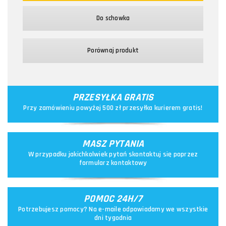
Do schowka
Porównaj produkt
PRZESYŁKA GRATIS
Przy zamówieniu powyżej 500 zł przesyłka kurierem gratis!
MASZ PYTANIA
W przypadku jakichkolwiek pytań skontaktuj się poprzez
formularz kontaktowy
POMOC 24H/7
Potrzebujesz pomocy? Na e-maile odpowiadamy we wszystkie
dni tygodnia