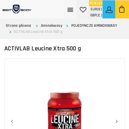
PLN
(zł)
EUR
(€)
GBP
(£ )
Strona główna
Aminokwasy
POJEDYNCZE AMINOKWASY
ACTIVLAB Leucine Xtra 500 g
ACTIVLAB Leucine Xtra 500 g