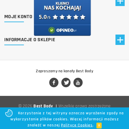
MOJE KONTO
INFORMACJE O SKLEPIE
Zapraszamy na kanały Best Body
© 2026
Best Body
|
Wszelkie prawa zastrzeżone
Korzystanie z tej witryny oznacza wyrażenie zgody na
wykorzystanie plików cookies. Więcej informacji możesz
znaleźć w naszej
Polityce Cookies
.
x
Poprzedni
Następny
Do góry