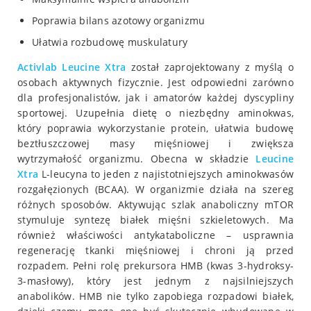
Poprawia bilans azotowy organizmu
Ułatwia rozbudowę muskulatury
Activlab Leucine Xtra
został zaprojektowany z myślą o
osobach aktywnych fizycznie. Jest odpowiedni zarówno
dla profesjonalistów, jak i amatorów każdej dyscypliny
sportowej. Uzupełnia dietę o niezbędny aminokwas,
który poprawia wykorzystanie protein, ułatwia budowę
beztłuszczowej masy mięśniowej i zwiększa
wytrzymałość organizmu. Obecna w składzie
Leucine
Xtra
L-leucyna to jeden z najistotniejszych aminokwasów
rozgałęzionych (BCAA). W organizmie działa na szereg
różnych sposobów. Aktywując szlak anaboliczny mTOR
stymuluje syntezę białek mięśni szkieletowych. Ma
również właściwości antykataboliczne – usprawnia
regenerację tkanki mięśniowej i chroni ją przed
rozpadem. Pełni rolę prekursora HMB (kwas 3-hydroksy-
3-masłowy), który jest jednym z najsilniejszych
anabolików. HMB nie tylko zapobiega rozpadowi białek,