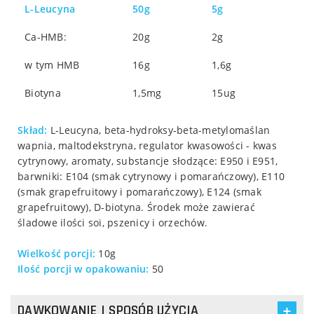
L-Leucyna
50g
5g
Ca-HMB:
20g
2g
w tym HMB
16g
1,6g
Biotyna
1,5mg
15ug
Skład:
L-Leucyna, beta-hydroksy-beta-metylomaślan
wapnia, maltodekstryna, regulator kwasowości - kwas
cytrynowy, aromaty, substancje słodzące: E950 i E951,
barwniki: E104 (smak cytrynowy i pomarańczowy), E110
(smak grapefruitowy i pomarańczowy), E124 (smak
grapefruitowy), D-biotyna. Środek może zawierać
śladowe ilości soi, pszenicy i orzechów.
Wielkość porcji:
10g
Ilość porcji w opakowaniu:
50
DAWKOWANIE I SPOSÓB UŻYCIA