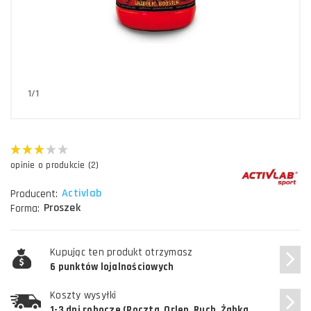
1/1
opinie o produkcie (2)
Activlab
Producent:
Proszek
Forma:
Kupując ten produkt otrzymasz
6 punktów lojalnościowych
Koszty wysyłki
1-3 dni robocze (Poczta, Orlen, Ruch, Żabka,