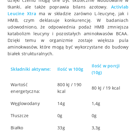
dzięki czemu mogą one być skutecznie wbudowane w
tkanki, ale także poprawia bilans azotowy.
Activlab
Leucine Xtra
ma w składzie zarówno L-leucynę, jak i
HMB, czym deklasuje konkurencję. W badaniach
udowodniono, że odpowiednia podaż HMB zmniejsza
katabolizm leucyny i pozostałych aminokwasów BCAA.
Dzięki temu w organizmie zostaje większa pula
aminokwasów, które mogą być wykorzystane do budowy
białek strukturalnych.
Ilość w porcji
Składniki aktywne:
Ilość w 100g
(10g)
Wartość
800 kJ / 190
80 kJ / 19 kcal
energetyczna:
kcal
Węglowodany
14g
1,4g
Tłuszcze
0g
0g
Białko
33g
3,3g