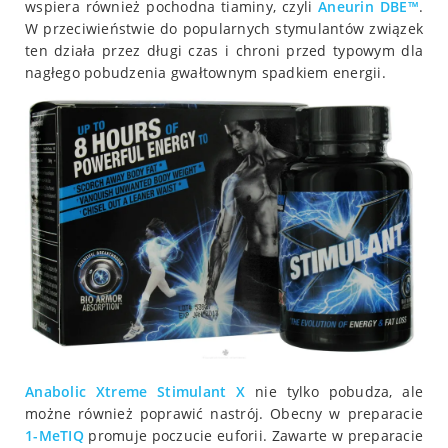
wspiera również pochodna tiaminy, czyli
Aneurin DBE™
.
W przeciwieństwie do popularnych stymulantów związek
ten działa przez długi czas i chroni przed typowym dla
nagłego pobudzenia gwałtownym spadkiem energii.
Anabolic Xtreme Stimulant X
nie tylko pobudza, ale
możne również poprawić nastrój. Obecny w preparacie
1-MeTIQ
promuje poczucie euforii. Zawarte w preparacie