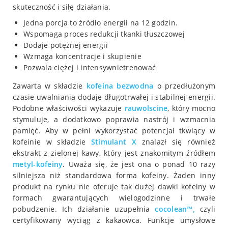
skuteczność i siłę działania.
Jedna porcja to źródło energii na 12 godzin.
Wspomaga proces redukcji tkanki tłuszczowej
Dodaje potężnej energii
Wzmaga koncentracje i skupienie
Pozwala ciężej i intensywnietrenować
Zawarta w składzie
kofeina bezwodna
o przedłużonym
czasie uwalniania dodaje długotrwałej i stabilnej energii.
Podobne właściwości wykazuje
rauwolscine
, który mocno
stymuluje, a dodatkowo poprawia nastrój i wzmacnia
pamięć. Aby w pełni wykorzystać potencjał tkwiący w
kofeinie w składzie
Stimulant X
znalazł się również
ekstrakt z zielonej kawy, który jest znakomitym źródłem
metyl-kofeiny
. Uważa się, że jest ona o ponad 10 razy
silniejsza niż standardowa forma kofeiny. Żaden inny
produkt na rynku nie oferuje tak dużej dawki kofeiny w
formach gwarantujących wielogodzinne i trwałe
pobudzenie. Ich działanie uzupełnia
cocolean™,
czyli
certyfikowany wyciąg z kakaowca. Funkcje umysłowe