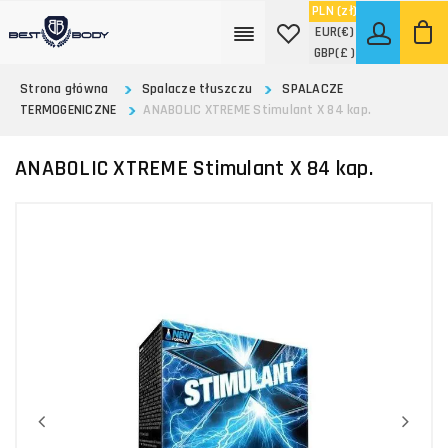
PLN
(zł)
EUR
(€)
GBP
(£ )
Strona główna
Spalacze tłuszczu
SPALACZE
TERMOGENICZNE
ANABOLIC XTREME Stimulant X 84 kap.
ANABOLIC XTREME Stimulant X 84 kap.