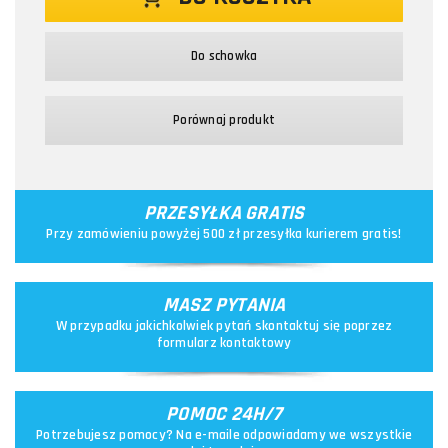
Do schowka
Porównaj produkt
PRZESYŁKA GRATIS
Przy zamówieniu powyżej 500 zł przesyłka kurierem gratis!
MASZ PYTANIA
W przypadku jakichkolwiek pytań skontaktuj się poprzez
formularz kontaktowy
POMOC 24H/7
Potrzebujesz pomocy? Na e-maile odpowiadamy we wszystkie