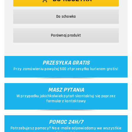
Do schowka
Porównaj produkt
PRZESYŁKA GRATIS
Przy zamówieniu powyżej 500 zł przesyłka kurierem gratis!
MASZ PYTANIA
W przypadku jakichkolwiek pytań skontaktuj się poprzez
formularz kontaktowy
POMOC 24H/7
Potrzebujesz pomocy? Na e-maile odpowiadamy we wszystkie