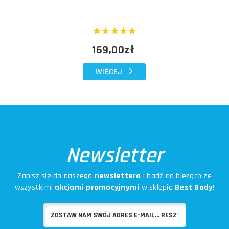
169,00zł
WIĘCEJ
Newsletter
Zapisz się do naszego
newslettera
i bądź na bieżąco ze
wszystkimi
akcjami promocyjnymi
w sklepie
Best Body
!