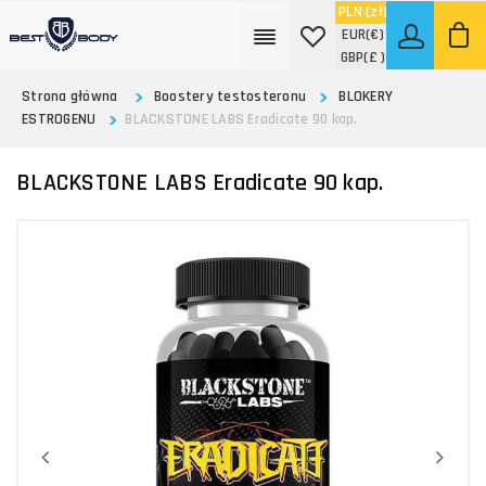
PLN
(zł)
EUR
(€)
GBP
(£ )
Strona główna
Boostery testosteronu
BLOKERY
ESTROGENU
BLACKSTONE LABS Eradicate 90 kap.
BLACKSTONE LABS Eradicate 90 kap.