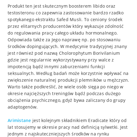
Produkt ten jest skutecznym boosterem libido oraz
testosteronu co zapewnia zastosowanie bardzo rzadko
spotykanego ekstraktu Safed Musli. To ceniony środek
przez elitarnych producentów który wykazuje zdolność
do regulowania pracy całego układu hormonalnego.
Odpowiada także za Jego naprawę np. po stosowaniu
środków dopingujących. W medycynie tradycyjnej znany
jest również pod nazwą Cholorophytum Borivilanium
gdzie jest regularnie wykorzystywany przy walce z
impotencją bądź innymi zaburzeniami funkcji
seksualnych. Według badań może korzystnie wpływać na
zwiększenie naturalnej produkcji plemników u mężczyzn.
Warto także podkreślić, że wiele osób sięga po niego w
okresie najcięższych treningów bądź podczas dużego
obciążenia psychicznego, gdyż bywa zaliczany do grupy
adaptogenów.
Arimistane
jest kolejnym składnikiem Eradicate który od
lat stosujemy w okresie pracy nad definicją sylwetki. Jest
jednym z najskuteczniejszych środków na rynku