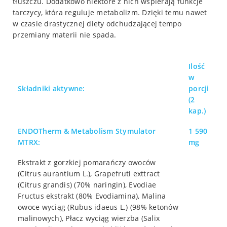
tłuszczu. Dodatkowo niektóre z nich wspierają funkcje
tarczycy, która reguluje metabolizm. Dzięki temu nawet
w czasie drastycznej diety odchudzającej tempo
przemiany materii nie spada.
Ilość
w
Składniki aktywne:
porcji
(2
kap.)
ENDOTherm & Metabolism Stymulator
1 590
MTRX:
mg
Ekstrakt z gorzkiej pomarańczy owoców
(Citrus aurantium L.), Grapefruti exttract
(Citrus grandis) (70% naringin), Evodiae
Fructus ekstrakt (80% Evodiamina), Malina
owoce wyciąg (Rubus idaeus L.) (98% ketonów
malinowych), Płacz wyciąg wierzba (Salix