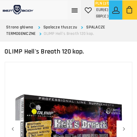
PLN
(zł)
EUR
(€)
GBP
(£ )
Strona główna
Spalacze tłuszczu
SPALACZE
TERMOGENICZNE
OLIMP Hell's Breath 120 kap.
OLIMP Hell's Breath 120 kap.