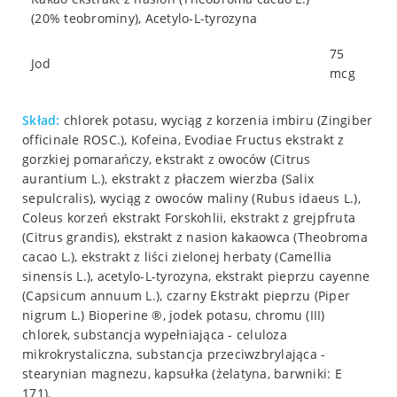
(20% teobrominy), Acetylo-L-tyrozyna
75
Jod
mcg
Skład:
chlorek potasu, wyciąg z korzenia imbiru (Zingiber
officinale ROSC.), Kofeina, Evodiae Fructus ekstrakt z
gorzkiej pomarańczy, ekstrakt z owoców (Citrus
aurantium L.), ekstrakt z płaczem wierzba (Salix
sepulcralis), wyciąg z owoców maliny (Rubus idaeus L.),
Coleus korzeń ekstrakt Forskohlii, ekstrakt z grejpfruta
(Citrus grandis), ekstrakt z nasion kakaowca (Theobroma
cacao L.), ekstrakt z liści zielonej herbaty (Camellia
sinensis L.), acetylo-L-tyrozyna, ekstrakt pieprzu cayenne
(Capsicum annuum L.), czarny Ekstrakt pieprzu (Piper
nigrum L.) Bioperine ®, jodek potasu, chromu (III)
chlorek, substancja wypełniająca - celuloza
mikrokrystaliczna, substancja przeciwzbrylająca -
stearynian magnezu, kapsułka (żelatyna, barwniki: E
171).