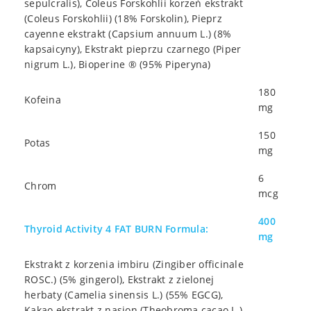
sepulcralis), Coleus Forskohlii korzeń ekstrakt
(Coleus Forskohlii) (18% Forskolin), Pieprz
cayenne ekstrakt (Capsium annuum L.) (8%
kapsaicyny), Ekstrakt pieprzu czarnego (Piper
nigrum L.), Bioperine ® (95% Piperyna)
180
Kofeina
mg
150
Potas
mg
6
Chrom
mcg
400
Thyroid Activity 4 FAT BURN Formula:
mg
Ekstrakt z korzenia imbiru (Zingiber officinale
ROSC.) (5% gingerol), Ekstrakt z zielonej
herbaty (Camelia sinensis L.) (55% EGCG),
Kakao ekstrakt z nasion (Theobroma cacao L.)