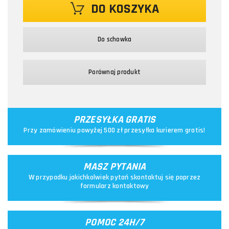
DO KOSZYKA
Do schowka
Porównaj produkt
PRZESYŁKA GRATIS
Przy zamówieniu powyżej 500 zł przesyłka kurierem gratis!
MASZ PYTANIA
W przypadku jakichkolwiek pytań skontaktuj się poprzez
formularz kontaktowy
POMOC 24H/7