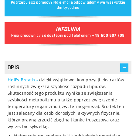
Potrzebujesz pomocy? Na e-maile odpowiadamy we wszystkie
dni tygodnia
INFOLINIA
Nasi pracownicy są dostępni pod telefonem
+48 600 607 709
OPIS
Hell's Breath -
dzięki wyjątkowej kompozycji ekstraktów
roślinnych zwiększa szybkość rozpadu lipidów.
Skuteczność tego produktu wynika ze zwiększenia
szybkości metabolizmu a także poprzez zwiększenie
temperatury organizmu (tzw. termogeneza). Środek ten
jest zalecany dla osób dorosłych, aktywnych fizycznie,
którzy pragną zrzucić zbędną tkankę tłuszczową oraz
wyrzeźbić sylwetkę.
Najmocniejszy spalacz jaki kiedykolwiek powstał w