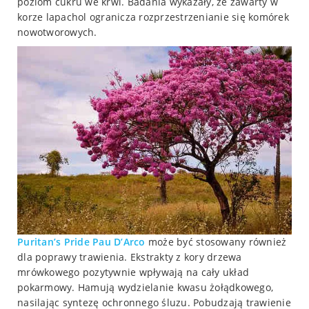
poziom cukru we krwi. Badania wykazały, że zawarty w
korze lapachol ogranicza rozprzestrzenianie się komórek
nowotworowych.
Puritan’s Pride Pau D’Arco
może być stosowany również
dla poprawy trawienia. Ekstrakty z kory drzewa
mrówkowego pozytywnie wpływają na cały układ
pokarmowy. Hamują wydzielanie kwasu żołądkowego,
nasilając syntezę ochronnego śluzu. Pobudzają trawienie