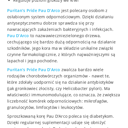
Reguluje poziom glukozy we krwi
Puritan’s Pride Pau D’Arco
jest polecany osobom z
osłabionym system odpornościowym. Dzięki działaniu
antyseptycznemu dobrze sprawdza się przy
nawracających zakażeniach bakteryjnych i infekcjach.
Pau D’Arco
to nazwawieczniezielonego drzewa,
cechującego się bardzo dużą odpornością na działanie
szkodników. Jego kora ma w składzie unikalne związki
czynne farmakologicznie, z których najważniejszymi są
lapachol i jego pochodne.
Puritan’s Pride Pau D’Arco
zwalcza bardzo wiele
rodzajów chorobotwórczych organizmów - nawet te,
które zdołały uodpornić się na działanie antybiotyków
(jak gronkowiec złocisty, czy Helicobacter pylori). Ma
właściwości immunomodulujące, co oznacza, że zwiększa
liczebność komórek odpornościowych: mikrofagów,
granulocytów, limfocytów i leukocytów.
Sproszkowaną korę Pau D’Arco poleca się diabetykom.
Dzięki regularnej suplementacji udaje się obniżyć