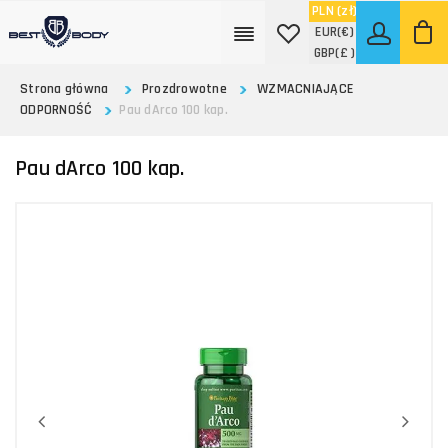
PLN
(zł)
EUR
(€)
GBP
(£ )
Strona główna
Prozdrowotne
WZMACNIAJĄCE
ODPORNOŚĆ
Pau dArco 100 kap.
Pau dArco 100 kap.