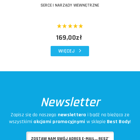
SERCE I NARZĄDY WEWNĘTRZNE
169,00zł
WIĘCEJ
Newsletter
Zapisz się do naszego
newslettera
i bądź na bieżąco ze
wszystkimi
akcjami promocyjnymi
w sklepie
Best Body
!