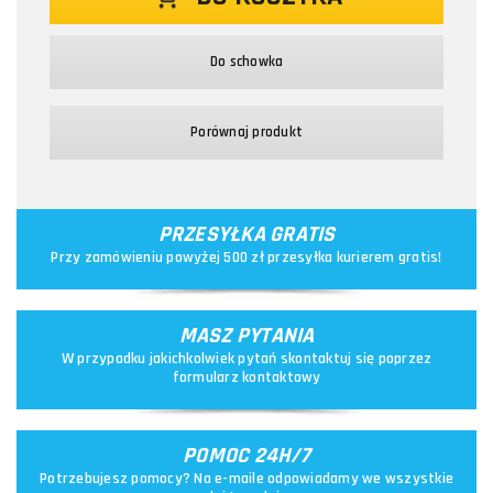
Do schowka
Porównaj produkt
PRZESYŁKA GRATIS
Przy zamówieniu powyżej 500 zł przesyłka kurierem gratis!
MASZ PYTANIA
W przypadku jakichkolwiek pytań skontaktuj się poprzez
formularz kontaktowy
POMOC 24H/7
Potrzebujesz pomocy? Na e-maile odpowiadamy we wszystkie