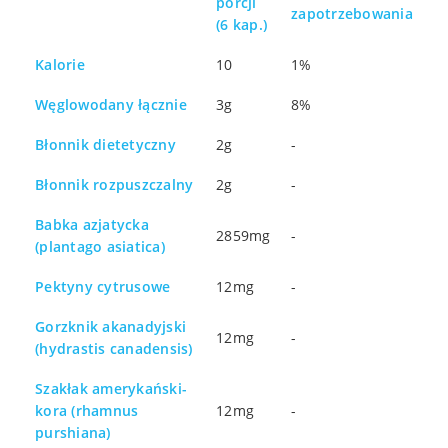
porcji
zapotrzebowania
(6 kap.)
Kalorie
10
1%
Węglowodany łącznie
3g
8%
Błonnik dietetyczny
2g
-
Błonnik rozpuszczalny
2g
-
Babka azjatycka
2859mg
-
(plantago asiatica)
Pektyny cytrusowe
12mg
-
Gorzknik akanadyjski
12mg
-
(hydrastis canadensis)
Szakłak amerykański-
kora (rhamnus
12mg
-
purshiana)