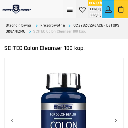
PLN
(zł)
EUR
(€)
GBP
(£ )
Strona główna
Prozdrowotne
OCZYSZCZAJĄCE - DETOKS
ORGANIZMU
SCITEC Colon Cleanser 100 kap.
SCITEC Colon Cleanser 100 kap.