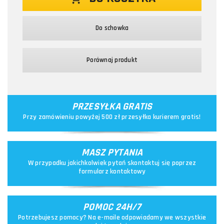
Do schowka
Porównaj produkt
PRZESYŁKA GRATIS
Przy zamówieniu powyżej 500 zł przesyłka kurierem gratis!
MASZ PYTANIA
W przypadku jakichkolwiek pytań skontaktuj się poprzez
formularz kontaktowy
POMOC 24H/7
Potrzebujesz pomocy? Na e-maile odpowiadamy we wszystkie