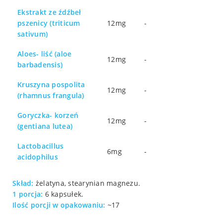
Ekstrakt ze źdźbeł
pszenicy (triticum
12mg
-
sativum)
Aloes- liść (aloe
12mg
-
barbadensis)
Kruszyna pospolita
12mg
-
(rhamnus frangula)
Goryczka- korzeń
12mg
-
(gentiana lutea)
Lactobacillus
6mg
-
acidophilus
Skład:
żelatyna, stearynian magnezu.
1 porcja:
6 kapsułek.
Ilość porcji w opakowaniu:
~17