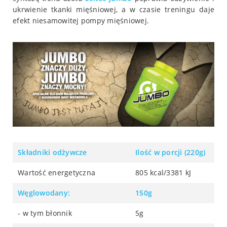
ukrwienie tkanki mięśniowej, a w czasie treningu daje
efekt niesamowitej pompy mięśniowej.
Składniki odżywcze
Ilość w porcji (220g)
Wartość energetyczna
805 kcal/3381 kJ
Węglowodany:
150g
- w tym błonnik
5g