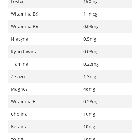
Fosfor
150mg
Witamina B9
11mcg
Witamina B6
0,03mg
Niacyna
0,5mg
Ryboflawina
0,03mg
Tiamina
0,23mg
Żelazo
1,3mg
Magnez
48mg
Witamina E
0,23mg
Cholina
10mg
Betaina
10mg
Wapń
18mg