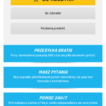
Do schowka
Porównaj produkt
PRZESYŁKA GRATIS
Przy zamówieniu powyżej 500 zł przesyłka kurierem gratis!
MASZ PYTANIA
W przypadku jakichkolwiek pytań skontaktuj się poprzez
formularz kontaktowy
POMOC 24H/7
Potrzebujesz pomocy? Na e-maile odpowiadamy we wszystkie