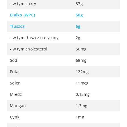
- w tym cukry
37g
Białko (WPC)
50g
Tłuszcz:
6g
- w tym tłuszcz nasycony
2g
- w tym cholesterol
50mg
Sód
68mg
Potas
122mg
Selen
11mcg
Miedź
0,13mg
Mangan
1,3mg
Cynk
1mg