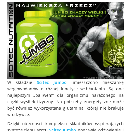
W składzie
Scitec
Jumbo
umieszczono mieszankę
węglowodanów o różnej kinetyce wchłaniania. Są one
najlepszym „paliwem” dla organizmu narażonego na
ciężki wysiłek fizyczny. Na potrzeby energetyczne może
być również wykorzystana glutamina, której nie brakuje
w odżywce.
Dzięki obecności kompleksu składników wspierających
syntezę tlenu azotu
Scitec
Jumbo
poprawia odżywienie i