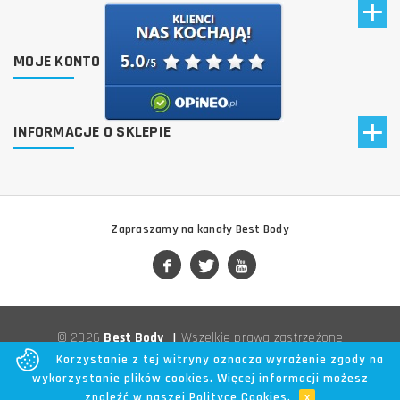
MOJE KONTO
INFORMACJE O SKLEPIE
Zapraszamy na kanały Best Body
© 2026
Best Body
|
Wszelkie prawa zastrzeżone
Korzystanie z tej witryny oznacza wyrażenie zgody na
wykorzystanie plików cookies. Więcej informacji możesz
znaleźć w naszej
Polityce Cookies
.
x