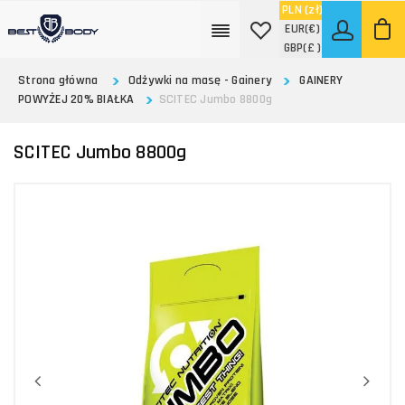
PLN
(zł)
EUR
(€)
GBP
(£ )
Strona główna
Odżywki na masę - Gainery
GAINERY
POWYŻEJ 20% BIAŁKA
SCITEC Jumbo 8800g
SCITEC Jumbo 8800g