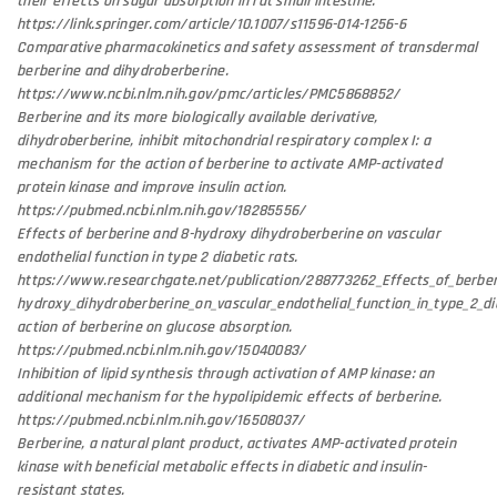
their effects on sugar absorption in rat small intestine.
https://link.springer.com/article/10.1007/s11596-014-1256-6
Comparative pharmacokinetics and safety assessment of transdermal
berberine and dihydroberberine.
https://www.ncbi.nlm.nih.gov/pmc/articles/PMC5868852/
Berberine and its more biologically available derivative,
dihydroberberine, inhibit mitochondrial respiratory complex I: a
mechanism for the action of berberine to activate AMP-activated
protein kinase and improve insulin action.
https://pubmed.ncbi.nlm.nih.gov/18285556/
Effects of berberine and 8-hydroxy dihydroberberine on vascular
endothelial function in type 2 diabetic rats.
https://www.researchgate.net/publication/288773262_Effects_of_berber
hydroxy_dihydroberberine_on_vascular_endothelial_function_in_type_2_dia
action of berberine on glucose absorption.
https://pubmed.ncbi.nlm.nih.gov/15040083/
Inhibition of lipid synthesis through activation of AMP kinase: an
additional mechanism for the hypolipidemic effects of berberine.
https://pubmed.ncbi.nlm.nih.gov/16508037/
Berberine, a natural plant product, activates AMP-activated protein
kinase with beneficial metabolic effects in diabetic and insulin-
resistant states.