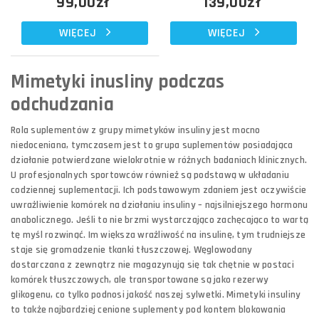
99,00zł
139,00zł
WIĘCEJ
WIĘCEJ
Mimetyki inusliny podczas
odchudzania
Rola suplementów z grupy mimetyków insuliny jest mocno
niedoceniana, tymczasem jest to grupa suplementów posiadająca
działanie potwierdzane wielokrotnie w różnych badaniach klinicznych.
U profesjonalnych sportowców również są podstawą w układaniu
codziennej suplementacji. Ich podstawowym zdaniem jest oczywiście
uwrażliwienie komórek na działaniu insuliny – najsilniejszego hormonu
anabolicznego. Jeśli to nie brzmi wystarczająco zachęcająco to wartą
tę myśl rozwinąć. Im większa wrażliwość na insulinę, tym trudniejsze
staje się gromadzenie tkanki tłuszczowej. Węglowodany
dostarczana z zewnątrz nie magazynują się tak chętnie w postaci
komórek tłuszczowych, ale transportowane są jako rezerwy
glikogenu, co tylko podnosi jakość naszej sylwetki. Mimetyki insuliny
to także najbardziej cenione suplementy pod kontem blokowania