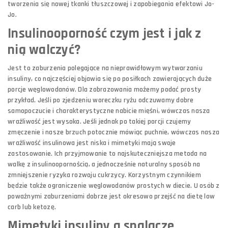
tworzenia się nowej tkanki tłuszczowej i zapobiegania efektowi Jo-
Jo.
Insulinooporność czym jest i jak z
nią walczyć?
Jest to zaburzenia polegające na nieprawidłowym wytwarzaniu
insuliny, co najczęściej objawia się po posiłkach zawierających duże
porcje węglowodanów. Dla zobrazowania możemy podać prosty
przykład. Jeśli po zjedzeniu woreczku ryżu odczuwamy dobre
samopoczucie i charakterystyczne nabicie mięśni, wówczas nasza
wrażliwość jest wysoka. Jeśli jednak po takiej porcji czujemy
zmęczenie i nasze brzuch potocznie mówiąc puchnie, wówczas nasza
wrażliwość insulinowa jest niska i mimetyki mają swoje
zastosowanie. Ich przyjmowanie to najskuteczniejsza metoda na
walkę z insulinoopornością, a jednocześnie naturalny sposób na
zmniejszenie ryzyka rozwoju cukrzycy. Korzystnym czynnikiem
będzie także ograniczenie węglowodanów prostych w diecie. U osób z
poważnymi zaburzeniami dobrze jest okresowo przejść na dietę low
carb lub ketozę.
Mimetyki insuliny a spalacze