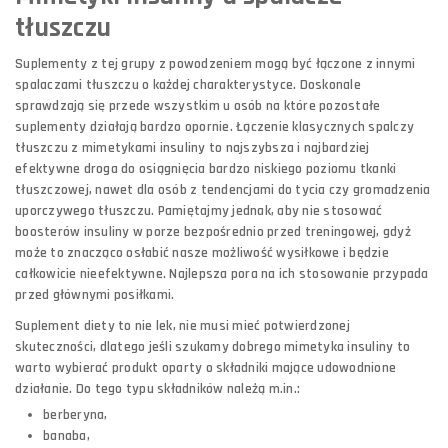
tłuszczu
Suplementy z tej grupy z powodzeniem mogą być łączone z innymi
spalaczami tłuszczu o każdej charakterystyce. Doskonale
sprawdzają się przede wszystkim u osób na które pozostałe
suplementy działają bardzo opornie. Łączenie klasycznych spalczy
tłuszczu z mimetykami insuliny to najszybsza i najbardziej
efektywne droga do osiągnięcia bardzo niskiego poziomu tkanki
tłuszczowej, nawet dla osób z tendencjami do tycia czy gromadzenia
uporczywego tłuszczu. Pamiętajmy jednak, aby nie stosować
boosterów insuliny w porze bezpośrednio przed treningowej, gdyż
może to znacząco osłabić nasze możliwość wysiłkowe i będzie
całkowicie nieefektywne. Najlepsza pora na ich stosowanie przypada
przed głównymi posiłkami.
Suplement diety to nie lek, nie musi mieć potwierdzonej
skuteczności, dlatego jeśli szukamy dobrego mimetyka insuliny to
warto wybierać produkt oparty o składniki mające udowodnione
działanie. Do tego typu składników należą m.in.:
berberyna,
banaba,