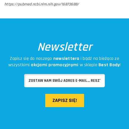
https://pubmed.ncbi.nlm.nih.gov/16873688/
Newsletter
Zapisz się do naszego
newslettera
i bądź na bieżąco ze
wszystkimi
akcjami promocyjnymi
w sklepie
Best Body
!
ZAPISZ SIĘ!