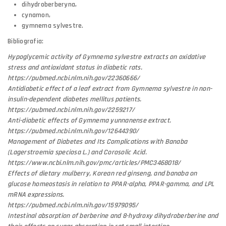
dihydroberberyna,
cynamon,
gymnema sylvestre.
Bibliografia:
Hypoglycemic activity of Gymnema sylvestre extracts on oxidative
stress and antioxidant status in diabetic rats.
https://pubmed.ncbi.nlm.nih.gov/22360666/
Antidiabetic effect of a leaf extract from Gymnema sylvestre in non-
insulin-dependent diabetes mellitus patients.
https://pubmed.ncbi.nlm.nih.gov/2259217/
Anti-diabetic effects of Gymnema yunnanense extract.
https://pubmed.ncbi.nlm.nih.gov/12644390/
Management of Diabetes and Its Complications with Banaba
(Lagerstroemia speciosa L.) and Corosolic Acid.
https://www.ncbi.nlm.nih.gov/pmc/articles/PMC3468018/
Effects of dietary mulberry, Korean red ginseng, and banaba on
glucose homeostasis in relation to PPAR-alpha, PPAR-gamma, and LPL
mRNA expressions.
https://pubmed.ncbi.nlm.nih.gov/15979095/
Intestinal absorption of berberine and 8-hydroxy dihydroberberine and