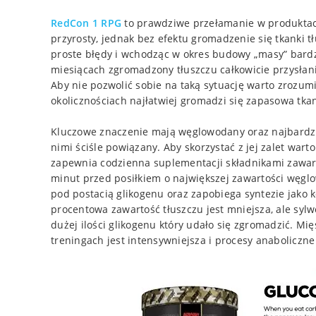
RedCon 1 RPG
to prawdziwe przełamanie w produktac
przyrosty, jednak bez efektu gromadzenie się tkanki 
proste błędy i wchodząc w okres budowy „masy” bardzo
miesiącach zgromadzony tłuszczu całkowicie przysłania
Aby nie pozwolić sobie na taką sytuację warto zrozum
okolicznościach najłatwiej gromadzi się zapasowa tka
Kluczowe znaczenie mają węglowodany oraz najbardzie
nimi ściśle powiązany. Aby skorzystać z jej zalet warto
zapewnia codzienna suplementacji składnikami zawart
minut przed posiłkiem o największej zawartości wę
pod postacią glikogenu oraz zapobiega syntezie jako k
procentowa zawartość tłuszczu jest mniejsza, ale sylw
dużej ilości glikogenu który udało się zgromadzić. M
treningach jest intensywniejsza i procesy anaboliczn