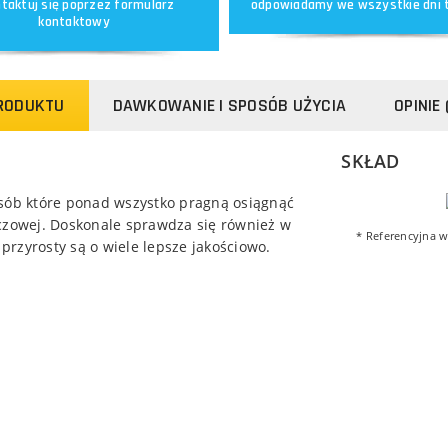
taktuj się poprzez
formularz
odpowiadamy we wszystkie dni 
kontaktowy
PRODUKTU
DAWKOWANIE I SPOSÓB UŻYCIA
OPINIE 
SKŁAD
sób które ponad wszystko pragną osiągnąć
zczowej. Doskonale sprawdza się również w
* Referencyjna w
rzyrosty są o wiele lepsze jakościowo.