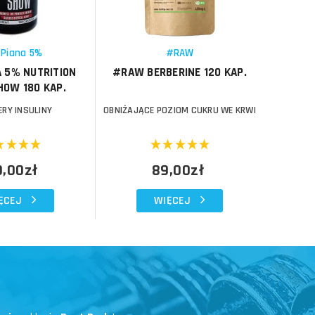
Schowek
Schowek
 Piana 5%
#RAW
A 5% NUTRITION
#RAW BERBERINE 120 KAP.
BRAWN 
HOW 180 KAP.
RY INSULINY
OBNIŻAJĄCE POZIOM CUKRU WE KRWI
OBNIŻAJĄ
9,00zł
89,00zł
ĘCEJ
WIĘCEJ