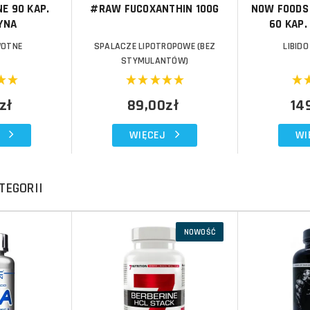
E 90 KAP.
#RAW FUCOXANTHIN 100G
NOW FOODS
YNA
60 KAP.
OTNE
SPALACZE LIPOTROPOWE (BEZ
LIBIDO
STYMULANTÓW)
zł
89,00zł
14
WIĘCEJ
WI
TEGORII
NOWOŚĆ
Do koszyka
Do koszyka
Do koszyka
Do koszyka
Porównaj
Porównaj