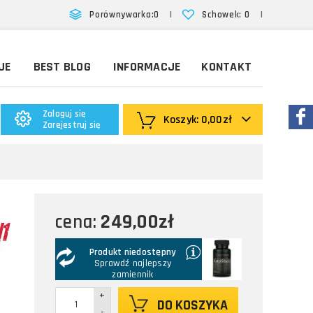
|
|
Porównywarka:
0
Schowek:
0
JE
BEST BLOG
INFORMACJE
KONTAKT
Zaloguj się
Koszyk:
0,00zł
Zarejestruj się
249,00zł
cena:
Produkt niedostępny
Sprawdź najlepszy
zamiennik
+
DO KOSZYKA
-