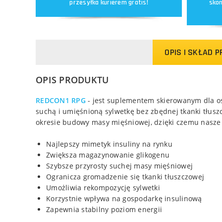
przesyłka kurierem gratis!
skon
OPIS I SKŁAD 
OPIS PRODUKTU
REDCON1 RPG
- jest suplementem skierowanym dla o
suchą i umięśnioną sylwetkę bez zbędnej tkanki tłus
okresie budowy masy mięśniowej, dzięki czemu nasze p
Najlepszy mimetyk insuliny na rynku
Zwiększa magazynowanie glikogenu
Szybsze przyrosty suchej masy mięśniowej
Ogranicza gromadzenie się tkanki tłuszczowej
Umożliwia rekompozycję sylwetki
Korzystnie wpływa na gospodarkę insulinową
Zapewnia stabilny poziom energii