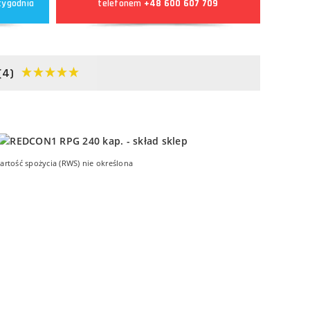
tygodnia
telefonem
+48 600 607 709
(4)
artość spożycia (RWS) nie określona