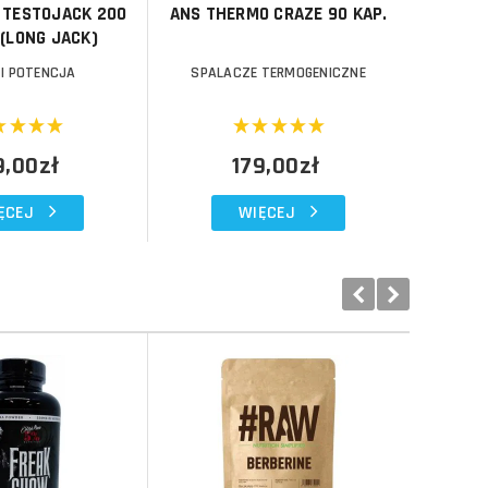
 TESTOJACK 200
ANS THERMO CRAZE 90 KAP.
OLI
 (LONG JACK)
COM
 I POTENCJA
SPALACZE TERMOGENICZNE
9,00zł
179,00zł
ĘCEJ
WIĘCEJ
Do koszyka
Do koszyka
Do koszyka
Do koszyka
Porównaj
Porównaj