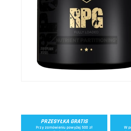
PRZESYŁKA GRATIS
Przy zamówieniu powyżej 500 zł
W p