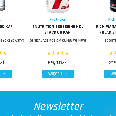
Schowek
Schowek
c
7Nutrition
Rich
50 KAP.
7NUTRITION BERBERINE HCL
RICH PIAN
STACK 60 KAP.
FREAK S
NTYOKSYDANTY)
OBNIŻAJĄCE POZIOM CUKRU WE KRWI
BOOSTE
zł
69,00zł
21
WIĘCEJ
WI
Newsletter