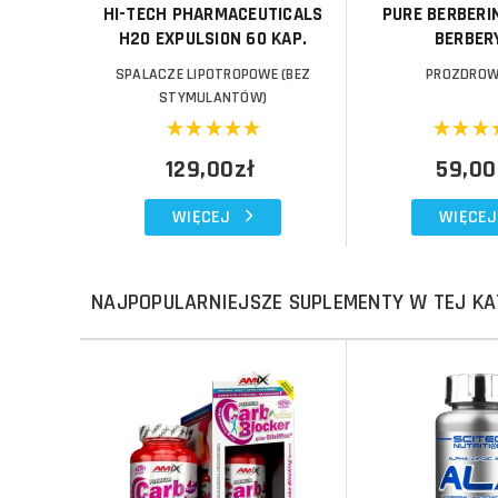
HI-TECH PHARMACEUTICALS
PURE BERBERIN
H2O EXPULSION 60 KAP.
BERBER
SPALACZE LIPOTROPOWE (BEZ
PROZDROW
STYMULANTÓW)
129,00zł
59,00
WIĘCEJ
WIĘCEJ
NAJPOPULARNIEJSZE SUPLEMENTY W TEJ KA
Do koszyka
Do koszyka
Do koszyka
Do koszyka
Porównaj
Porównaj