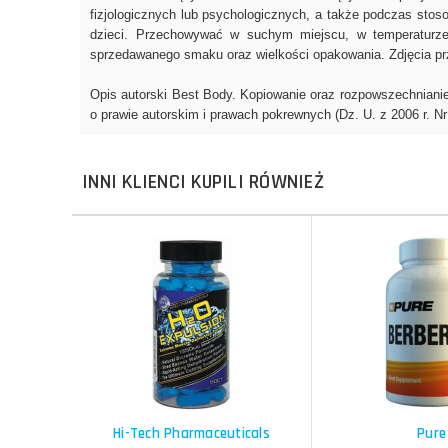
INNI KLIENCI KUPILI RÓWNIEŻ
Do koszyka
Do koszyka
Do koszyka
Do koszyka
Porównaj
Porównaj
Schowek
Schowek
Hi-Tech Pharmaceuticals
Pure