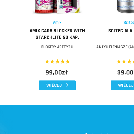
Schowek
Schowek
Amix
Scite
AMIX CARB BLOCKER WITH
SCITEC ALA 
STARCHLITE 90 KAP.
BLOKERY APETYTU
ANTYUTLENIACZE (A
99,00zł
39,00
WIĘCEJ
WIĘCEJ