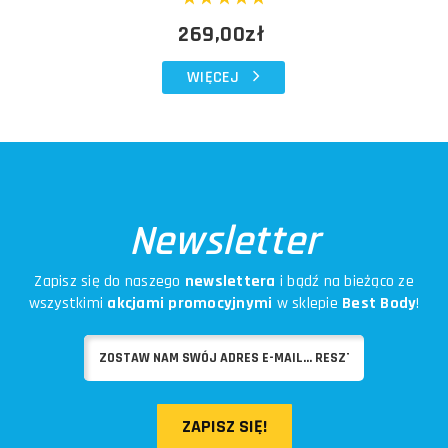
269,00zł
WIĘCEJ
Newsletter
Zapisz się do naszego
newslettera
i bądź na bieżąco ze
wszystkimi
akcjami promocyjnymi
w sklepie
Best Body
!
ZAPISZ SIĘ!