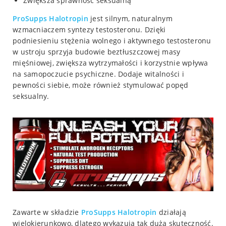
Zwiększa sprawność seksualną
ProSupps
Halotropin
jest silnym, naturalnym
wzmacniaczem syntezy testosteronu. Dzięki
podniesieniu stężenia wolnego i aktywnego testosteronu
w ustroju sprzyja budowie beztłuszczowej masy
mięśniowej, zwiększa wytrzymałości i korzystnie wpływa
na samopoczucie psychiczne. Dodaje witalności i
pewności siebie, może również stymulować popęd
seksualny.
Zawarte w składzie
ProSupps
Halotropin
działają
wielokierunkowo, dlatego wykazują tak dużą skuteczność.