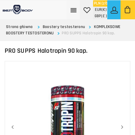
PLN
(zł)
EUR
(€)
GBP
(£ )
Strona główna
Boostery testosteronu
KOMPLEKSOWE
BOOSTERY TESTOSTERONU
PRO SUPPS Halotropin 90 kap.
PRO SUPPS Halotropin 90 kap.