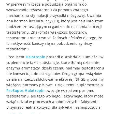
W pierwszym rzędzie pobudzają organizm do
wytwarzania testosteronu za pomocą znanego
mechanizmu stymulacji przysadki mózgowej. Uwalnia
ona hormon luteinizujący (LH), który jest najsilniejszym
bodźcem zmuszającym organizm do nasilenia sekrecji
testosteronu. Znakomita większość boosterów
testosteronu nie przynosi żadnych efektów dlatego, że
ich aktywność kończy się na pobudzeniu syntezy
testosteronu.
Producent
Halotropin
poszedł o krok dalej i umieścił w
suplemencie takie substancje, które tłumią działanie
enzymu aromatazy, dzięki czemu nadmiar testosteronu
nie konwertuje do estrogenów. Druga grupa związków
działa na rzecz zablokowania ekspresji SHGB, globuliny
wiążącej hormony płciowe. Dzięki temu suplementacja
ProSupps
Halotropin
owocuje wzrostem poziomu
testosteronu, ale tego wolnego i aktywnego, który może
wziąć udział w procesach anabolicznych i faktycznie
przynieść realne korzyści dla sylwetki i samopoczucia.