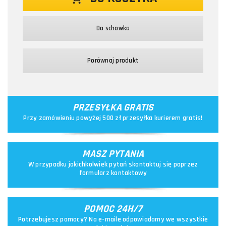
Do schowka
Porównaj produkt
PRZESYŁKA GRATIS
Przy zamówieniu powyżej 500 zł przesyłka kurierem gratis!
MASZ PYTANIA
W przypadku jakichkolwiek pytań skontaktuj się poprzez
formularz kontaktowy
POMOC 24H/7
Potrzebujesz pomocy? Na e-maile odpowiadamy we wszystkie