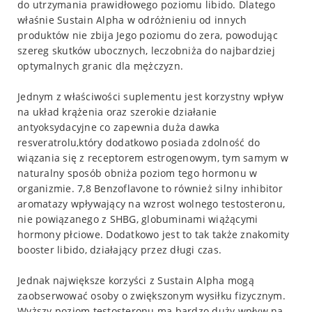
do utrzymania prawidłowego poziomu libido. Dlatego
właśnie Sustain Alpha w odróżnieniu od innych
produktów nie zbija Jego poziomu do zera, powodując
szereg skutków ubocznych, leczobniża do najbardziej
optymalnych granic dla mężczyzn.
Jednym z właściwości suplementu jest korzystny wpływ
na układ krążenia oraz szerokie działanie
antyoksydacyjne co zapewnia duża dawka
resveratrolu,który dodatkowo posiada zdolność do
wiązania się z receptorem estrogenowym, tym samym w
naturalny sposób obniża poziom tego hormonu w
organizmie. 7,8 Benzoflavone to również silny inhibitor
aromatazy wpływający na wzrost wolnego testosteronu,
nie powiązanego z SHBG, globuminami wiążącymi
hormony płciowe. Dodatkowo jest to tak także znakomity
booster libido, działający przez długi czas.
Jednak największe korzyści z Sustain Alpha mogą
zaobserwować osoby o zwiększonym wysiłku fizycznym.
Wyższy poziom testosteronu ma bardzo duży wpływ na