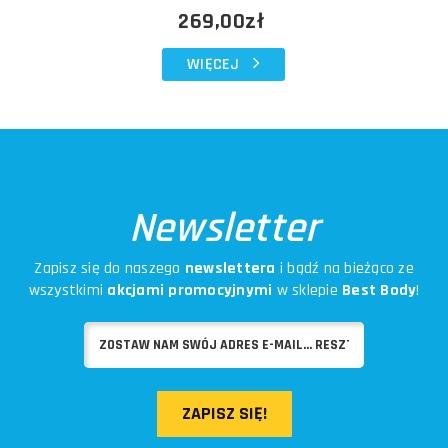
269,00zł
WIĘCEJ
Newsletter
Zapisz się do naszego
newslettera
i bądź na bieżąco ze
wszystkimi
akcjami promocyjnymi
w sklepie
Best Body
!
ZAPISZ SIĘ!