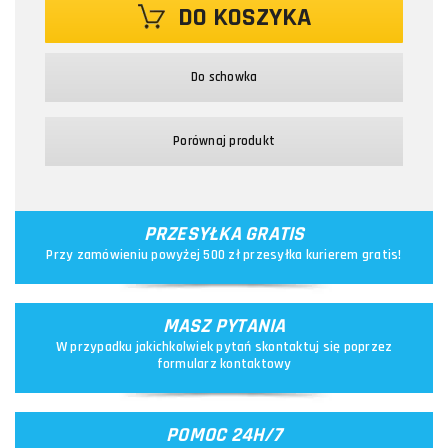
DO KOSZYKA
Do schowka
Porównaj produkt
PRZESYŁKA GRATIS
Przy zamówieniu powyżej 500 zł przesyłka kurierem gratis!
MASZ PYTANIA
W przypadku jakichkolwiek pytań skontaktuj się poprzez
formularz kontaktowy
POMOC 24H/7