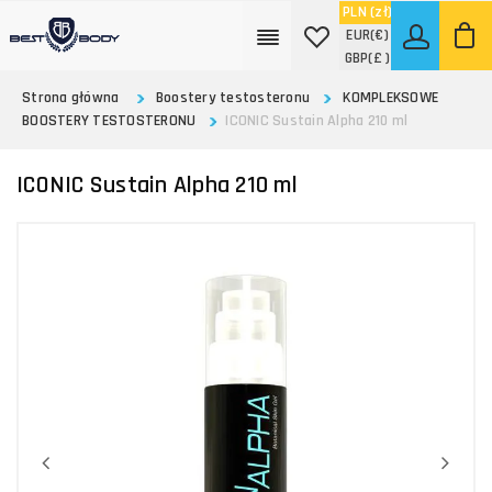
PLN
(zł)
EUR
(€)
GBP
(£ )
Strona główna
Boostery testosteronu
KOMPLEKSOWE
BOOSTERY TESTOSTERONU
ICONIC Sustain Alpha 210 ml
ICONIC Sustain Alpha 210 ml