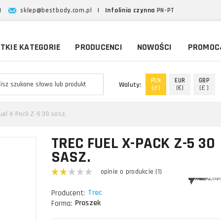
|
sklep@bestbody.com.pl
|
Infolinia czynna
PN-PT
TKIE KATEGORIE
PRODUCENCI
NOWOŚCI
PROMOC
PLN
EUR
GBP
Waluty:
(zł)
(€)
(£ )
uel X-Pack Z-5 30 sasz.
TREC FUEL X-PACK Z-5 30
SASZ.
opinie o produkcie (1)
Trec
Producent:
Proszek
Forma: