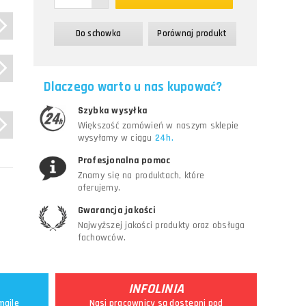
Do schowka
Porównaj produkt
a,
Dlaczego warto u nas kupować?
Szybka wysyłka
Większość zamówień w naszym sklepie
wysyłamy w ciągu
24h.
Profesjonalna pomoc
Znamy się na produktach, które
oferujemy.
Gwarancja jakości
Najwyższej jakości produkty oraz obsługa
fachowców.
INFOLINIA
maile
Nasi pracownicy są dostępni pod