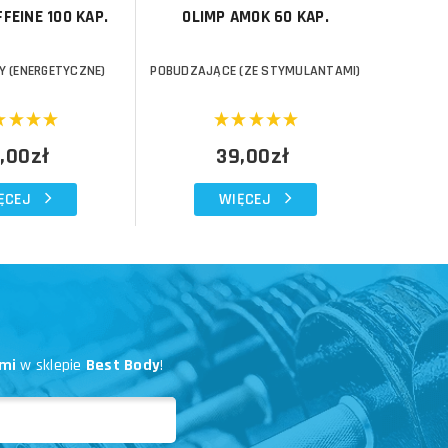
FFEINE 100 KAP.
OLIMP AMOK 60 KAP.
OLIMP
 (ENERGETYCZNE)
POBUDZAJĄCE (ZE STYMULANTAMI)
STYMU
,00zł
39,00zł
ĘCEJ
WIĘCEJ
mi
w sklepie
Best Body
!