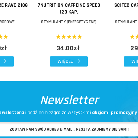
E RAVE 210G
7NUTRITION CAFFEINE SPEED
SCITEC CA
120 KAP.
TROPOWE
STYMULANTY (ENERGETYCZNE)
STYMULANTY
0zł
34,00zł
29
WIĘCEJ
WI
Newsletter
ewslettera
i bądź na bieżąco ze wszystkimi
akcjami promocyjny