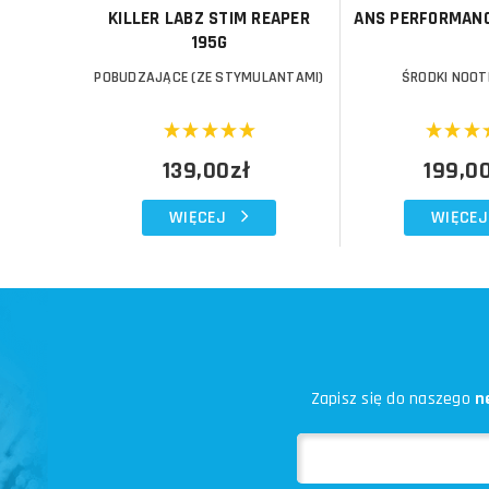
KILLER LABZ STIM REAPER
ANS PERFORMANC
195G
POBUDZAJĄCE (ZE STYMULANTAMI)
ŚRODKI NOO
139,00zł
199,0
WIĘCEJ
WIĘCEJ
Zapisz się do naszego
n