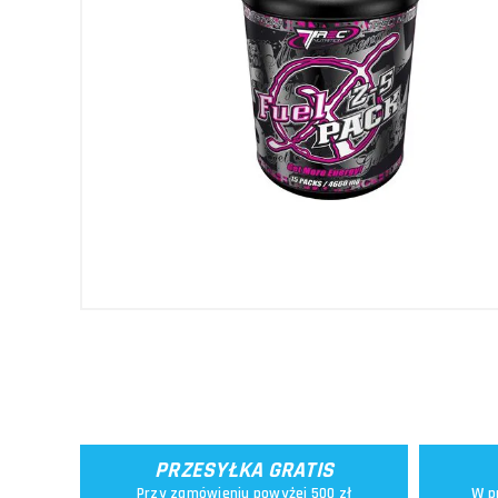
PRZESYŁKA GRATIS
Przy zamówieniu powyżej 500 zł
W p