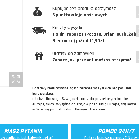
Kupując ten produkt otrzymasz
6 punktów lojalnościowych
Koszty wysyłki
1-3 dni robocze (Poczta, Orlen, Ruch, Żabk
Biedronka) już od 10,90zł
Gratisy do zamówień
Zobacz jaki prezent możesz otrzymać
Dostawy realizowane są na terenie wszystkich krajów Unii
Europejskiej,
a także Norwegi, Szwajcarii, oraz do pozostałych krajów
europejskich. Wysyłka do krajów poza Unią Europejską może
wiązać się jednak z dodatkowymi kosztami.
MASZ PYTANIA
POMOC 24H/7
rzypadku jakichkolwiek pytań
Potrzebujesz pomocy? Na e-