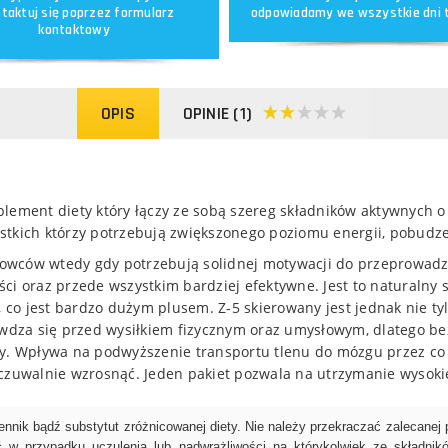
taktuj się poprzez
formularz
odpowiadamy we wszystkie dni 
kontaktowy
OPIS
OPINIE (1)
ement diety który łączy ze sobą szereg składników aktywnych o
tkich którzy potrzebują zwiększonego poziomu energii, pobudzen
rtowców wtedy gdy potrzebują solidnej motywacji do przeprowa
ci oraz przede wszystkim bardziej efektywne. Jest to naturalny
, co jest bardzo dużym plusem. Z-5 skierowany jest jednak nie ty
rawdza się przed wysiłkiem fizycznym oraz umysłowym, dlatego b
cy. Wpływa na podwyższenie transportu tlenu do mózgu przez co
uwalnie wzrosnąć. Jeden pakiet pozwala na utrzymanie wysokieg