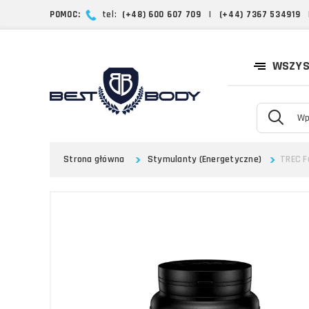
POMOC:
tel:
(+48) 600 607 709
|
(+44) 7367 534919
WSZYS
Strona główna
Stymulanty (Energetyczne)
TREC F