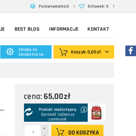
|
|
Porównywarka:
0
Schowek:
0
JE
BEST BLOG
INFORMACJE
KONTAKT
Zaloguj się
Koszyk:
0,00zł
Zarejestruj się
65,00zł
cena:
Produkt niedostępny
Sprawdź najlepszy
zamiennik
+
DO KOSZYKA
-