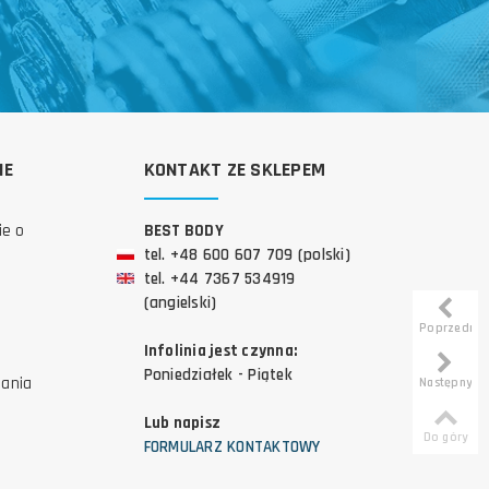
IE
KONTAKT ZE SKLEPEM
ie o
BEST BODY
tel. +48 600 607 709 (polski)
tel. +44 7367 534919
(angielski)
Poprzedni
Infolinia jest czynna:
Poniedziałek - Piątek
tania
Następny
Lub napisz
Do góry
FORMULARZ KONTAKTOWY