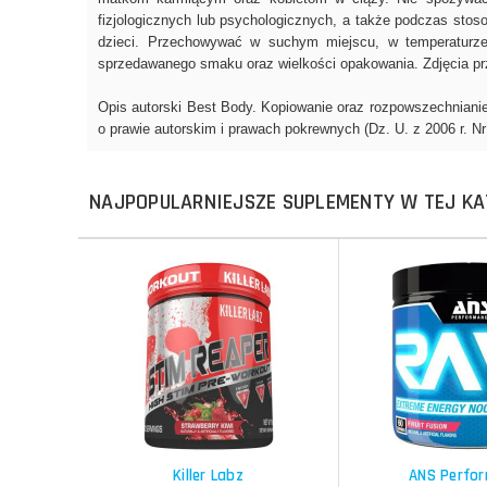
NAJPOPULARNIEJSZE SUPLEMENTY W TEJ KA
Do koszyka
Do koszyka
Do koszyka
Do koszyka
Porównaj
Porównaj
Schowek
Schowek
Killer Labz
ANS Perfo