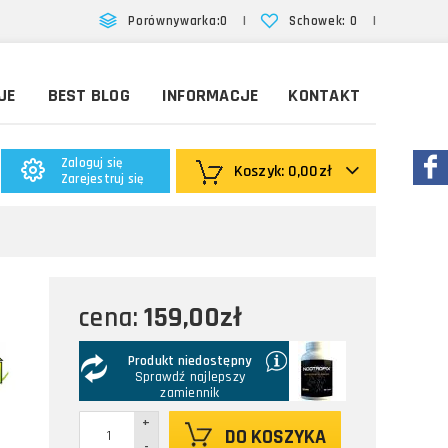
|
|
Porównywarka:
0
Schowek:
0
JE
BEST BLOG
INFORMACJE
KONTAKT
Zaloguj się
Koszyk:
0,00zł
Zarejestruj się
159,00zł
cena:
Produkt niedostępny
Sprawdź najlepszy
zamiennik
+
DO KOSZYKA
-