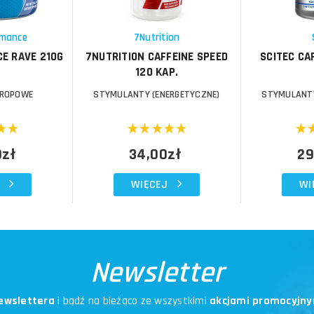
Schowek
Schowek
rmance
7Nutrition
E RAVE 210G
7NUTRITION CAFFEINE SPEED
SCITEC CA
120 KAP.
TROPOWE
STYMULANTY (ENERGETYCZNE)
STYMULANTY
0zł
34,00zł
29
WIĘCEJ
WI
Newsletter
ewslettera
i bądź na bieżąco ze wszystkimi
akcjami promocyjny