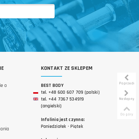
IE
KONTAKT ZE SKLEPEM
Poprzedni
ie o
BEST BODY
tel. +48 600 607 709 (polski)
tel. +44 7367 534919
Następny
(angielski)
Do góry
Infolinia jest czynna:
Poniedziałek - Piątek
tania