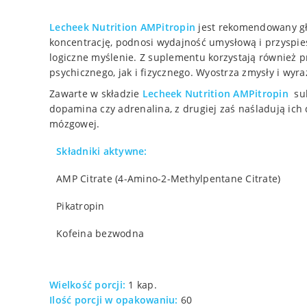
Lecheek Nutrition AMPitropin
jest rekomendowany gł
koncentrację, podnosi wydajność umysłową i przyspie
logiczne myślenie. Z suplementu korzystają również 
psychicznego, jak i fizycznego. Wyostrza zmysły i wyraź
Zawarte w składzie
Lecheek Nutrition AMPitropin
su
dopamina czy adrenalina, z drugiej zaś naśladują ich
mózgowej.
Składniki aktywne:
AMP Citrate (4-Amino-2-Methylpentane Citrate)
Pikatropin
Kofeina bezwodna
Wielkość porcji:
1 kap.
Ilość porcji w opakowaniu:
60