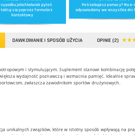
rzypadku jakichkolwiek pytań
Potrzebujesz pomocy? Na e-
taktuj się poprzez
formularz
odpowiadamy we wszystkie dni 
kontaktowy
DAWKOWANIE I SPOSÓB UŻYCIA
OPINIE (2)
ootropowym i stymulującym. Suplement stanowi kombinację potę
zwiększa wydajność poznawczą i wzmacnia pamięć. Idealnie spraw
 sportowcom, zwłaszcza zawodnikom sportów drużynowych.
ja unikalnych związków, które w istotny sposób wpływają na pr