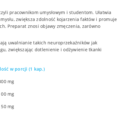
czyli pracownikom umysłowym i studentom. Ułatwia
mysłu, zwiększa zdolność kojarzenia faktów i promuje
ych. Preparat znosi objawy zmęczenia, zarówno
zają uwalnianie takich neuroprzekaźników jak
u, zwiększając dotlenienie i odżywienie tkanki
Ilość w porcji (1 kap.)
300 mg
100 mg
150 mg