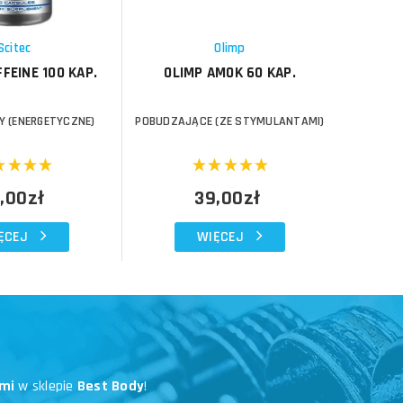
Schowek
Schowek
Scitec
Olimp
FFEINE 100 KAP.
OLIMP AMOK 60 KAP.
OLIMP
 (ENERGETYCZNE)
POBUDZAJĄCE (ZE STYMULANTAMI)
STYMU
,00zł
39,00zł
ĘCEJ
WIĘCEJ
mi
w sklepie
Best Body
!