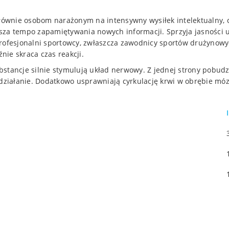
ównie osobom narażonym na intensywny wysiłek intelektualny, 
sza tempo zapamiętywania nowych informacji. Sprzyja jasności u
profesjonalni sportowcy, zwłaszcza zawodnicy sportów drużynow
nie skraca czas reakcji.
bstancje silnie stymulują układ nerwowy. Z jednej strony pobud
 działanie. Dodatkowo usprawniają cyrkulację krwi w obrębie mózg