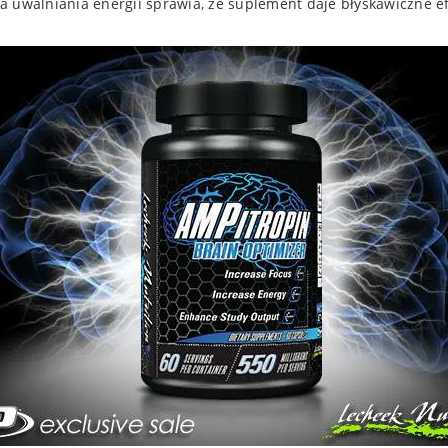
 uwalniania energii sprawia, że suplement daje błyskawiczne efe