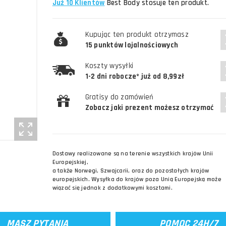
Już 10 Klientów
Best Body stosuje ten produkt.
Kupując ten produkt otrzymasz
15 punktów lojalnościowych
Koszty wysyłki
1-2 dni robocze* już od 8,99zł
Gratisy do zamówień
Zobacz jaki prezent możesz otrzymać
Dostawy realizowane są na terenie wszystkich krajów Unii
Europejskiej,
a także Norwegi, Szwajcarii, oraz do pozostałych krajów
europejskich. Wysyłka do krajów poza Unią Europejską może
wiązać się jednak z dodatkowymi kosztami.
MASZ PYTANIA
POMOC 24H/7