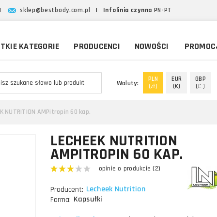
|
sklep@bestbody.com.pl
|
Infolinia czynna
PN-PT
TKIE KATEGORIE
PRODUCENCI
NOWOŚCI
PROMOC
PLN
EUR
GBP
Waluty:
(zł)
(€)
(£ )
K NUTRITION AMPitropin 60 kap.
LECHEEK NUTRITION
AMPITROPIN 60 KAP.
opinie o produkcie (2)
Lecheek Nutrition
Producent:
Kapsułki
Forma: