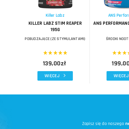
Schowek
Schowek
Killer Labz
ANS Perfo
KILLER LABZ STIM REAPER
ANS PERFORMANC
195G
POBUDZAJĄCE (ZE STYMULANTAMI)
ŚRODKI NOO
139,00zł
199,0
WIĘCEJ
WIĘCEJ
Zapisz się do naszego
n