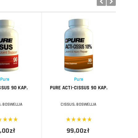
Do koszyka
Do koszyka
Do koszyka
Do koszyka
Porównaj
Porównaj
Schowek
Schowek
Pure
Pure
SSUS 90 KAP.
PURE ACTI-CISSUS 90 KAP.
HAYA L
, BOSWELLIA
CISSUS, BOSWELLIA
C
,00zł
99,00zł