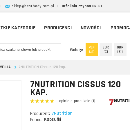
|
sklep@bestbody.com.pl
|
Infolinia czynna
PN-PT
TKIE KATEGORIE
PRODUCENCI
NOWOŚCI
PROMOC
PLN
EUR
GBP
Waluty:
(zł)
(€)
(£ )
WELLIA
7NUTRITION Cissus 120 kap.
7NUTRITION CISSUS 120
KAP.
opinie o produkcie (1)
7Nutrition
Producent:
Kapsułki
Forma: