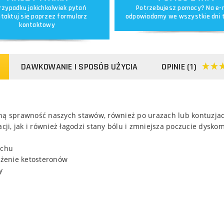
rzypadku jakichkolwiek pytań
Potrzebujesz pomocy? Na e-
taktuj się poprzez
formularz
odpowiadamy we wszystkie dni 
kontaktowy
DAWKOWANIE I SPOSÓB UŻYCIA
OPINIE (1)
ną sprawność naszych stawów, również po urazach lub kontuzjac
i, jak i również łagodzi stany bólu i zmniejsza poczucie dyskom
uchu
ężenie ketosteronów
y