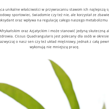
ąca unikalne właściwości w przywracaniu stawom ich najlepszą s
dowy sportowiec, świadomie czy też nie, ale korzystał ze zbawien
yoksydant oraz wpływa na regulację całego naszego metabolizmu 
Afrykańskim oraz Azjatyckim i może stanowić jedyną skuteczną a
zdrowia. Cissus Quadrangularis jest polecany dla osób w okresie
yczaj o nasz sen czy też układ mięśniowy, jednak z całą pewn
wykonują nie mniejszą pracę.