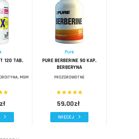
Do koszyka
Do koszyka
Porównaj
Schowek
x
Pure
T 120 TAB.
PURE BERBERINE 90 KAP.
BERBERYNA
DROITYNA, MSM
PROZDROWOTNE
zł
59,00zł
WIĘCEJ