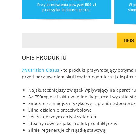
Przy zamówieniu powyżej 500 zł
W p
przesyłka kurierem gratis!
skon
OPIS
OPIS PRODUKTU
7Nutrition Cissus
- to produkt przywracający optymal
przed odczuwaniem skutków ich nadmiernej eksploatacj
Najskuteczniejszy związek wpływający na aparat r
Aż 750mg ekstraktu w jednej kapsułce i wysokie st
Znacząco zmniejsza ryzyko wystąpienia osteoporoz
Silna działanie przeciwbólowe
Jest skutecznym antyoksydantem
Idealny również jako środek profilaktyczny
Silnie regeneruje chrząstkę stawową