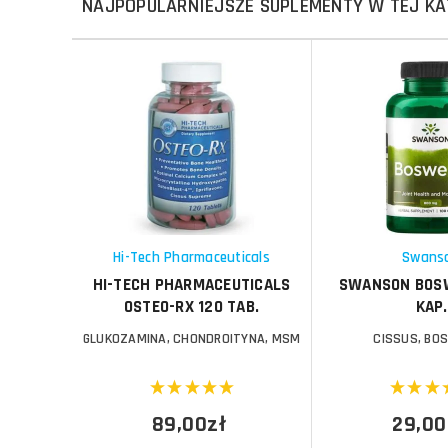
NAJPOPULARNIEJSZE SUPLEMENTY W TEJ KA
Do koszyka
Do koszyka
Do koszyka
Do koszyka
Porównaj
Porównaj
Schowek
Schowek
Hi-Tech Pharmaceuticals
Swans
HI-TECH PHARMACEUTICALS
SWANSON BOSW
OSTEO-RX 120 TAB.
KAP.
GLUKOZAMINA, CHONDROITYNA, MSM
CISSUS, BO
89,00zł
29,00