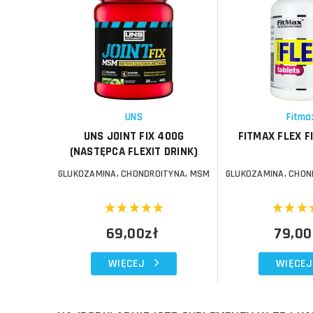
Do koszyka
Do koszyka
Do koszyka
Do koszyka
Porównaj
Porównaj
Schowek
Schowek
UNS
Fitma
UNS JOINT FIX 400G
FITMAX FLEX FI
(NASTĘPCA FLEXIT DRINK)
GLUKOZAMINA, CHONDROITYNA, MSM
GLUKOZAMINA, CHON
69,00zł
79,00
WIĘCEJ
WIĘCEJ