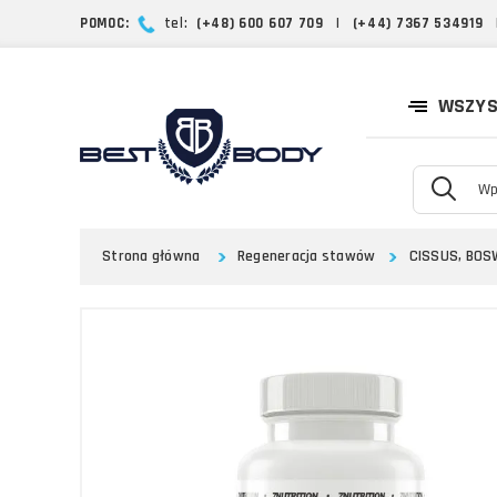
POMOC:
tel:
(+48) 600 607 709
|
(+44) 7367 534919
WSZYS
Strona główna
Regeneracja stawów
CISSUS, BOS