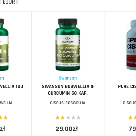
TEGORII
Do koszyka
Do koszyka
Do koszyka
Do koszyka
Porównaj
Porównaj
Schowek
Schowek
on
Swanson
ELLIA 100
SWANSON BOSWELLIA &
PURE CI
CURCUMIN 60 KAP.
SWELLIA
CISSUS, BOSWELLIA
CISSUS
zł
29,00zł
79