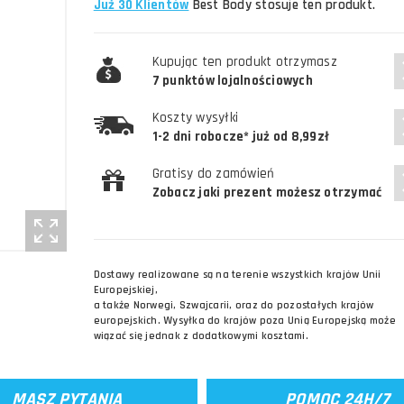
Już 30 Klientów
Best Body stosuje ten produkt.
Kupując ten produkt otrzymasz
7 punktów lojalnościowych
Koszty wysyłki
1-2 dni robocze* już od 8,99zł
Gratisy do zamówień
Zobacz jaki prezent możesz otrzymać
Dostawy realizowane są na terenie wszystkich krajów Unii
Europejskiej,
a także Norwegi, Szwajcarii, oraz do pozostałych krajów
europejskich. Wysyłka do krajów poza Unią Europejską może
wiązać się jednak z dodatkowymi kosztami.
MASZ PYTANIA
POMOC 24H/7