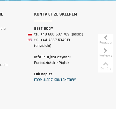
IE
KONTAKT ZE SKLEPEM
ie o
BEST BODY
tel. +48 600 607 709 (polski)
tel. +44 7367 534919
Poprzedni
(angielski)
Następny
Infolinia jest czynna:
Poniedziałek - Piątek
tania
Do góry
Lub napisz
FORMULARZ KONTAKTOWY