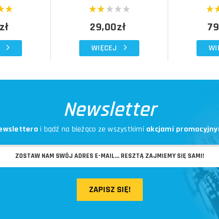
zł
29,00zł
79
WIĘCEJ
WI
Newsletter
ewslettera
i bądź na bieżąco ze wszystkimi
akcjami promocyjny
ZAPISZ SIĘ!