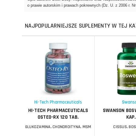
NAJPOPULARNIEJSZE SUPLEMENTY W TEJ KA
Do koszyka
Do koszyka
Do koszyka
Do koszyka
Porównaj
Porównaj
Schowek
Schowek
Hi-Tech Pharmaceuticals
Swans
HI-TECH PHARMACEUTICALS
SWANSON BOSW
OSTEO-RX 120 TAB.
KAP.
GLUKOZAMINA, CHONDROITYNA, MSM
CISSUS, BO