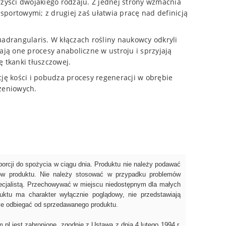
zyści dwojakiego rodzaju. Z jednej strony wzmacnia
portowymi; z drugiej zaś ułatwia pracę nad definicją
Quadrangularis. W kłączach rośliny naukowcy odkryli
ją one procesy anaboliczne w ustroju i sprzyjają
 tkanki tłuszczowej.
ję kości i pobudza procesy regeneracji w obrębie
żeniowych.