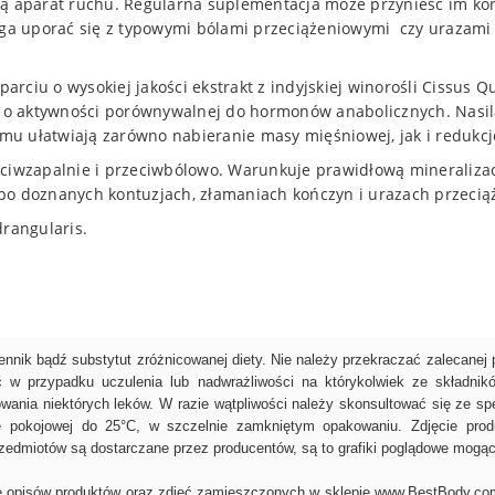
ją aparat ruchu. Regularna suplementacja może przynieść im kor
aga uporać się z typowymi bólami przeciążeniowymi czy urazami s
rciu o wysokiej jakości ekstrakt z indyjskiej winorośli Cissus 
e o aktywności porównywalnej do hormonów anabolicznych. Nasila
emu ułatwiają zarówno nabieranie masy mięśniowej, jak i redukcję
zeciwzapalnie i przeciwbólowo. Warunkuje prawidłową mineralizac
po doznanych kontuzjach, złamaniach kończyn i urazach przecią
rangularis.