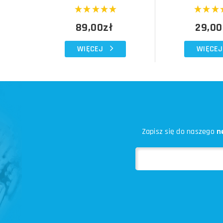
89,00zł
29,00
WIĘCEJ
WIĘCEJ
Zapisz się do naszego
n