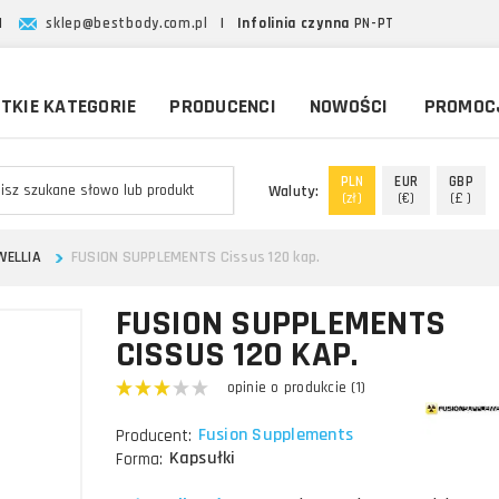
|
sklep@bestbody.com.pl
|
Infolinia czynna
PN-PT
TKIE KATEGORIE
PRODUCENCI
NOWOŚCI
PROMOC
PLN
EUR
GBP
Waluty:
(zł)
(€)
(£ )
WELLIA
FUSION SUPPLEMENTS Cissus 120 kap.
FUSION SUPPLEMENTS
CISSUS 120 KAP.
opinie o produkcie (1)
Fusion Supplements
Producent:
Kapsułki
Forma: