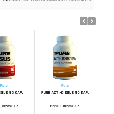
Do koszyka
Do koszyka
Do koszyka
Do koszyka
Porównaj
Porównaj
Schowek
Schowek
Pure
Pure
SSUS 90 KAP.
PURE ACTI-CISSUS 90 KAP.
HAYA L
, BOSWELLIA
CISSUS, BOSWELLIA
C