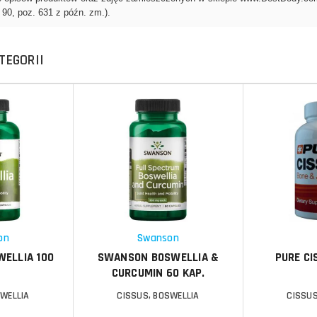
TEGORII
Do koszyka
Do koszyka
Do koszyka
Do koszyka
Porównaj
Porównaj
Schowek
Schowek
on
Swanson
ELLIA 100
SWANSON BOSWELLIA &
PURE CI
CURCUMIN 60 KAP.
SWELLIA
CISSUS, BOSWELLIA
CISSUS