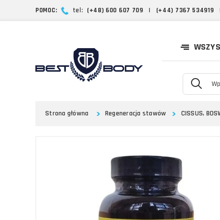
POMOC:
tel:
(+48) 600 607 709
|
(+44) 7367 534919
WSZYS
Strona główna
Regeneracja stawów
CISSUS, BOS