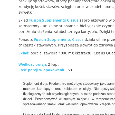
brakuje sportowców, którzy ponadprzeciętnie obciąża
kondycję kości, stawów, ścięgien oraz więzadeł i pom
sylwetki.
Skład
Fusion Supplements Cissus
zaprojektowano w opa
ketosterony - unikalne substancje biologicznie czynn
obniżeniu stężenia katabolicznego kortyzolu. Dzięki t
Ponadto
Fusion Supplements Cissus
działa silnie pr
chrząstek stawowych. Przyspiesza powrót do zdrowia 
Skład:
porcja. zawiera 1000 mg ekstraktu Cissus Quad
Wielkość porcji:
2 kap.
Ilość porcji w opakowaniu:
60