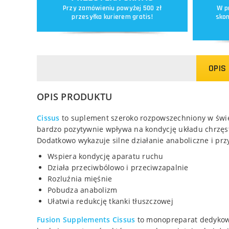
Przy zamówieniu powyżej 500 zł
W p
przesyłka kurierem gratis!
skon
OPIS
OPIS PRODUKTU
Cissus
to suplement szeroko rozpowszechniony w świec
bardzo pozytywnie wpływa na kondycję układu chrzęstn
Dodatkowo wykazuje silne działanie anaboliczne i przy
Wspiera kondycję aparatu ruchu
Działa przeciwbólowo i przeciwzapalnie
Rozluźnia mięśnie
Pobudza anabolizm
Ułatwia redukcję tkanki tłuszczowej
Fusion Supplements Cissus
to monopreparat dedykowa