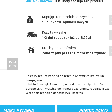
Już 47 Klientów
Best Body stosuje ten produkt.
Kupując ten produkt otrzymasz
13 punktów lojalnościowych
Koszty wysyłki
1-2 dni robocze* już od 8,99zł
Gratisy do zamówień
Zobacz jaki prezent możesz otrzymać
Dostawy realizowane są na terenie wszystkich krajów Unii
Europejskiej,
a także Norwegi, Szwajcarii, oraz do pozostałych krajów
europejskich. Wysyłka do krajów poza Unią Europejską może
wiązać się jednak z dodatkowymi kosztami.
MASZ PYTANIA
POMOC 24H/7