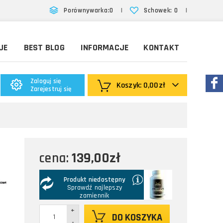
|
|
Porównywarka:
0
Schowek:
0
JE
BEST BLOG
INFORMACJE
KONTAKT
Zaloguj się
Koszyk:
0,00zł
Zarejestruj się
139,00zł
cena:
Produkt niedostępny
Sprawdź najlepszy
zamiennik
+
DO KOSZYKA
-