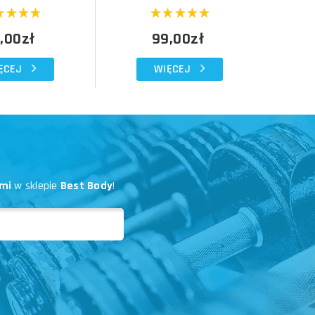
,00zł
99,00zł
ĘCEJ
WIĘCEJ
mi
w sklepie
Best Body
!