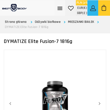
PLN
(zł)
EUR
(€)
GBP
(£ )
Strona główna
Odżywki białkowe
MIESZANKI BIAŁEK
DYMATIZE Elite Fusion-7 1816g
DYMATIZE Elite Fusion-7 1816g