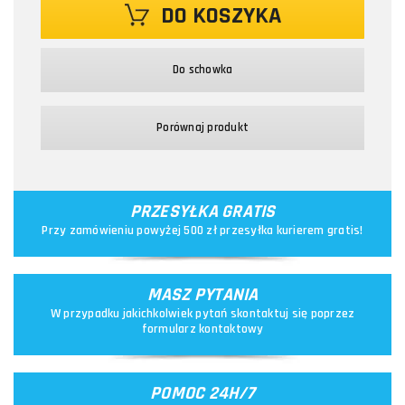
DO KOSZYKA
Do schowka
Porównaj produkt
PRZESYŁKA GRATIS
Przy zamówieniu powyżej 500 zł przesyłka kurierem gratis!
MASZ PYTANIA
W przypadku jakichkolwiek pytań skontaktuj się poprzez
formularz kontaktowy
POMOC 24H/7