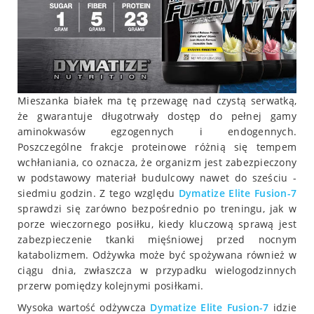
Mieszanka białek ma tę przewagę nad czystą serwatką,
że gwarantuje długotrwały dostęp do pełnej gamy
aminokwasów egzogennych i endogennych.
Poszczególne frakcje proteinowe różnią się tempem
wchłaniania, co oznacza, że organizm jest zabezpieczony
w podstawowy materiał budulcowy nawet do sześciu -
siedmiu godzin. Z tego względu
Dymatize Elite Fusion-7
sprawdzi się zarówno bezpośrednio po treningu, jak w
porze wieczornego posiłku, kiedy kluczową sprawą jest
zabezpieczenie tkanki mięśniowej przed nocnym
katabolizmem. Odżywka może być spożywana również w
ciągu dnia, zwłaszcza w przypadku wielogodzinnych
przerw pomiędzy kolejnymi posiłkami.
Wysoka wartość odżywcza
Dymatize Elite Fusion-7
idzie