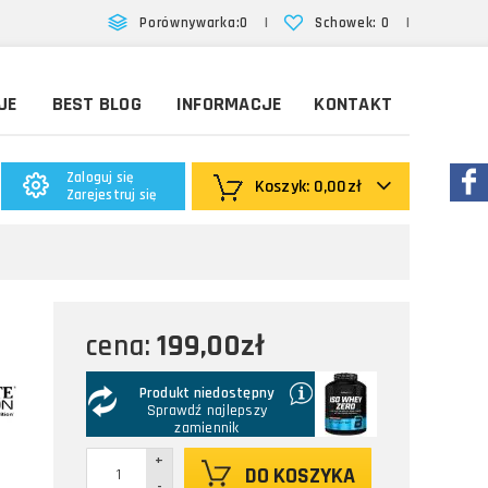
|
|
Porównywarka:
0
Schowek:
0
JE
BEST BLOG
INFORMACJE
KONTAKT
Zaloguj się
Koszyk:
0,00zł
Zarejestruj się
199,00zł
cena:
Produkt niedostępny
Sprawdź najlepszy
zamiennik
+
DO KOSZYKA
-