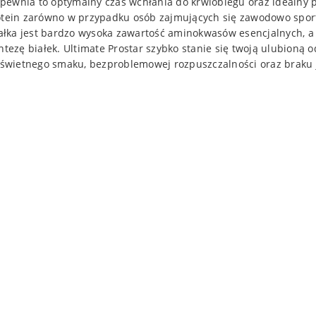
apewnia to optymalny czas wchłania do krwiobiegu oraz idealny
otein zarówno w przypadku osób zajmujących się zawodowo sporte
łka jest bardzo wysoka zawartość aminokwasów esencjalnych, a 
zę białek. Ultimate Prostar szybko stanie się twoją ulubioną o
o świetnego smaku, bezproblemowej rozpuszczalności oraz braku 