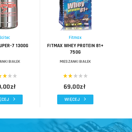
Porównaj
Porównaj
Schowek
Schowek
Scitec
Fitmax
I
UPER-7 1300G
FITMAX WHEY PROTEIN 81+
IRON H
750G
ANKI BIAŁEK
MIESZANKI BIAŁEK
9,00zł
69,00zł
ĘCEJ
WIĘCEJ