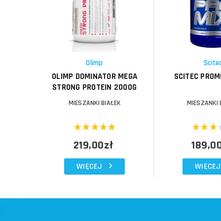
Porównaj
Porównaj
Schowek
Schowek
Olimp
Scite
OLIMP DOMINATOR MEGA
SCITEC PROM
STRONG PROTEIN 2000G
MIESZANKI BIAŁEK
MIESZANKI 
219,00zł
189,0
WIĘCEJ
WIĘCEJ