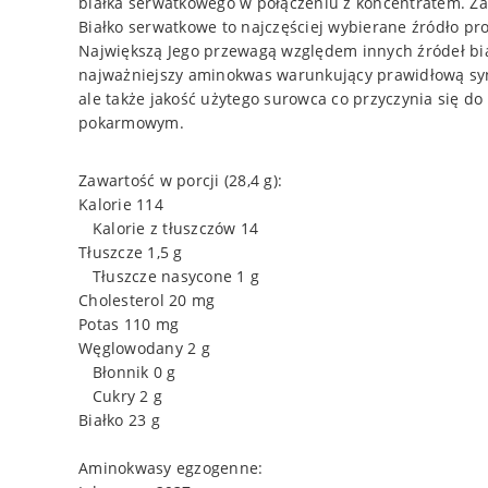
białka serwatkowego w połączeniu z koncentratem. Z
Białko serwatkowe to najczęściej wybierane źródło pr
Największą Jego przewagą względem innych źródeł bia
najważniejszy aminokwas warunkujący prawidłową synte
ale także jakość użytego surowca co przyczynia się d
pokarmowym.
Zawartość w porcji (28,4 g):
Kalorie 114
Kalorie z tłuszczów 14
Tłuszcze 1,5 g
Tłuszcze nasycone 1 g
Cholesterol 20 mg
Potas 110 mg
Węglowodany 2 g
Błonnik 0 g
Cukry 2 g
Białko 23 g
Aminokwasy egzogenne: