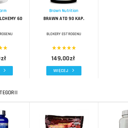
Schowek
arm
Brawn Nutrition
LCHEMY 60
BRAWN ATD 90 KAP.
TROGENU
BLOKERY ESTROGENU
0zł
149,00zł
WIĘCEJ
TEGORII
Do koszyka
Do koszyka
Do koszyka
Do koszyka