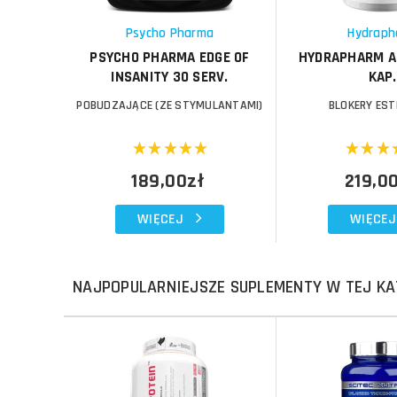
Schowek
Schowek
Psycho Pharma
Hydraph
PSYCHO PHARMA EDGE OF
HYDRAPHARM A
INSANITY 30 SERV.
KAP.
POBUDZAJĄCE (ZE STYMULANTAMI)
BLOKERY ES
189,00zł
219,0
WIĘCEJ
WIĘCEJ
NAJPOPULARNIEJSZE SUPLEMENTY W TEJ KA
Do koszyka
Do koszyka
Do koszyka
Do koszyka