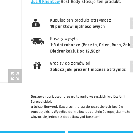
Już 9 Klientów
Best Body stosuje ten produkt.
Kupując ten produkt otrzymasz
19 punktów lojalnościowych
Koszty wysyłki
1-3 dni robocze (Poczta, Orlen, Ruch, Żabk
Biedronka) już od 12,50zł
Gratisy do zamówień
Zobacz jaki prezent możesz otrzymać
Dostawy realizowane są na terenie wszystkich krajów Unii
Europejskiej,
a także Norwegi, Szwajcarii, oraz do pozostałych krajów
europejskich. Wysyłka do krajów poza Unią Europejską może
wiązać się jednak z dodatkowymi kosztami.