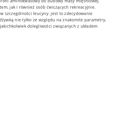
 profil aminokwasowy do budowy masy mięśniowej.
m, jak i również osób ćwiczących rekreacyjnie.
w szczególności leucyny. Jest to zdecydowanie
dżywką nie tylko ze względu na znakomite parametry,
jakichkolwiek dolegliwości związanych z układem