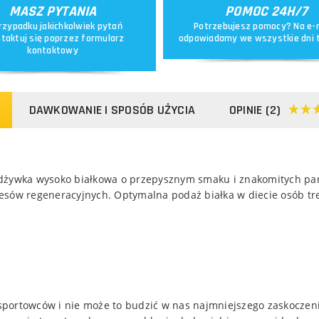
MASZ PYTANIA
POMOC 24H/7
rzypadku jakichkolwiek pytań
Potrzebujesz pomocy? Na e-
taktuj się poprzez
formularz
odpowiadamy we wszystkie dni 
kontaktowy
DAWKOWANIE I SPOSÓB UŻYCIA
OPINIE (2)
dżywka wysoko białkowa o przepysznym smaku i znakomitych para
esów regeneracyjnych. Optymalna podaż białka w diecie osób tr
portowców i nie może to budzić w nas najmniejszego zaskoczeni