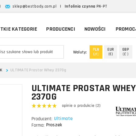
|
sklep@bestbody.com.pl
|
Infolinia czynna
PN-PT
TKIE KATEGORIE
PRODUCENCI
NOWOŚCI
PROMOC
PLN
EUR
GBP
Waluty:
(zł)
(€)
(£ )
EK
ULTIMATE Prostar Whey 2370g
ULTIMATE PROSTAR WHEY
2370G
opinie o produkcie (2)
Ultimate
Producent:
Proszek
Forma: