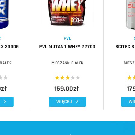
Porównaj
Porównaj
Schowek
Schowek
c
PVL
IX 3000G
PVL MUTANT WHEY 2270G
SCITEC S
BIAŁEK
MIESZANKI BIAŁEK
MIESZ
0zł
159,00zł
17
WIĘCEJ
WI