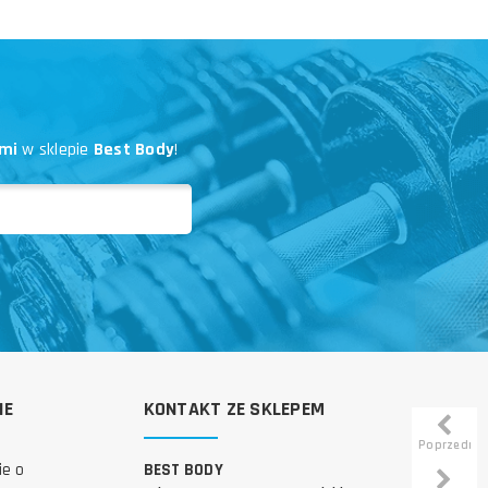
mi
w sklepie
Best Body
!
IE
KONTAKT ZE SKLEPEM
Poprzedni
ie o
BEST BODY