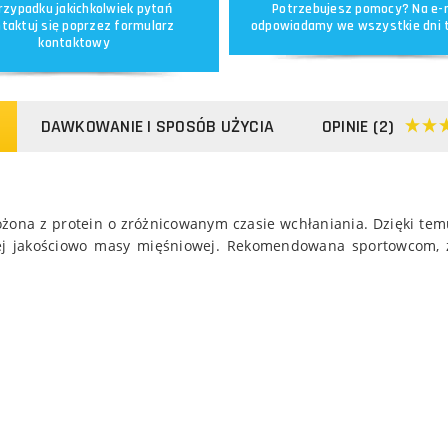
rzypadku jakichkolwiek pytań
Potrzebujesz pomocy? Na e-
taktuj się poprzez
formularz
odpowiadamy we wszystkie dni 
kontaktowy
DAWKOWANIE I SPOSÓB UŻYCIA
OPINIE (2)
ożona z protein o zróżnicowanym czasie wchłaniania. Dzięki te
ej jakościowo masy mięśniowej. Rekomendowana sportowcom, z