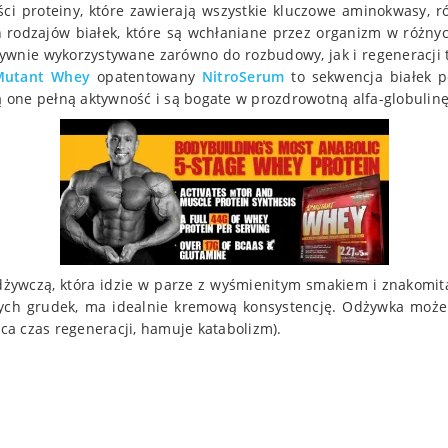
ści proteiny, które zawierają wszystkie kluczowe aminokwasy, r
h rodzajów białek, które są wchłaniane przez organizm w różn
ywnie wykorzystywane zarówno do rozbudowy, jak i regeneracji 
Mutant Whey
opatentowany
NitroSerum
to sekwencja białek 
one pełną aktywność i są bogate w prozdrowotną alfa-globulinę
dżywczą, która idzie w parze z wyśmienitym smakiem i znakomitą
dnych grudek, ma idealnie kremową konsystencję. Odżywka mo
aca czas regeneracji, hamuje katabolizm).