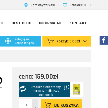
|
|
Porównywarka:
0
Schowek:
0
JE
BEST BLOG
INFORMACJE
KONTAKT
Zaloguj się
Koszyk:
0,00zł
Zarejestruj się
159,00zł
cena:
Produkt niedostępny
Sprawdź najlepszy
zamiennik
+
DO KOSZYKA
-