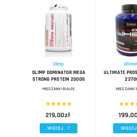
Do koszyka
Do koszyka
Do koszyka
Do koszyka
Porównaj
Porównaj
Schowek
Schowek
Olimp
Ultima
OLIMP DOMINATOR MEGA
ULTIMATE PRO
STRONG PROTEIN 2000G
2370
MIESZANKI BIAŁEK
MIESZANKI 
219,00zł
199,0
WIĘCEJ
WIĘCEJ