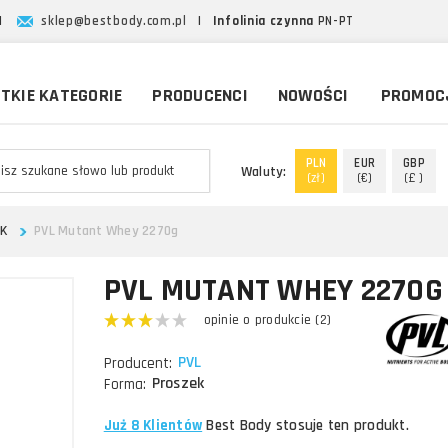
|
sklep@bestbody.com.pl
|
Infolinia czynna
PN-PT
TKIE KATEGORIE
PRODUCENCI
NOWOŚCI
PROMOC
PLN
EUR
GBP
Waluty:
(zł)
(€)
(£ )
EK
PVL Mutant Whey 2270g
PVL MUTANT WHEY 2270G
opinie o produkcie (2)
PVL
Producent:
Proszek
Forma:
Już 8 Klientów
Best Body stosuje ten produkt.