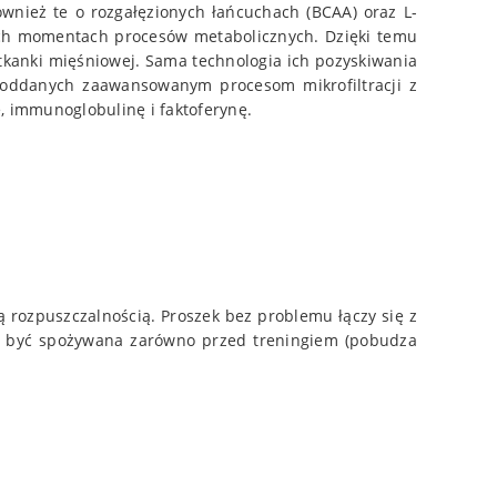
ównież te o rozgałęzionych łańcuchach (BCAA) oraz L-
ych momentach procesów metabolicznych. Dzięki temu
tkanki mięśniowej. Sama technologia ich pozyskiwania
poddanych zaawansowanym procesom mikrofiltracji z
, immunoglobulinę i faktoferynę.
 rozpuszczalnością. Proszek bez problemu łączy się z
że być spożywana zarówno przed treningiem (pobudza