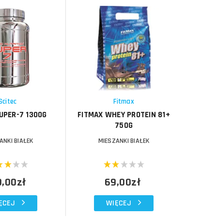
Do koszyka
Do koszyka
Do koszyka
Do koszyka
Porównaj
Porównaj
Schowek
Schowek
Scitec
Fitmax
I
UPER-7 1300G
FITMAX WHEY PROTEIN 81+
IRON H
750G
ANKI BIAŁEK
MIESZANKI BIAŁEK
9,00zł
69,00zł
ĘCEJ
WIĘCEJ