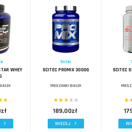
Do koszyka
Do koszyka
Do koszyka
Do koszyka
Porównaj
Porównaj
Schowek
Schowek
te
Scitec
STAR WHEY
SCITEC PROMIX 3000G
SCITEC S
G
BIAŁEK
MIESZANKI BIAŁEK
MIESZ
0zł
189,00zł
17
WIĘCEJ
WI