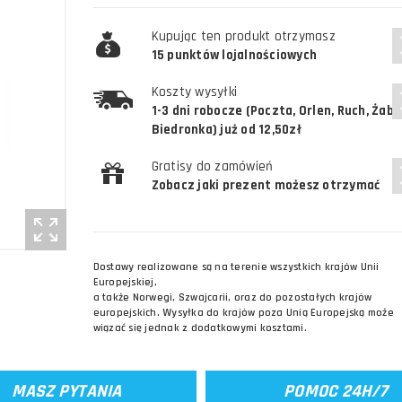
Kupując ten produkt otrzymasz
15 punktów lojalnościowych
Koszty wysyłki
1-3 dni robocze (Poczta, Orlen, Ruch, Żabk
Biedronka) już od 12,50zł
Gratisy do zamówień
Zobacz jaki prezent możesz otrzymać
Dostawy realizowane są na terenie wszystkich krajów Unii
Europejskiej,
a także Norwegi, Szwajcarii, oraz do pozostałych krajów
europejskich. Wysyłka do krajów poza Unią Europejską może
wiązać się jednak z dodatkowymi kosztami.
MASZ PYTANIA
POMOC 24H/7