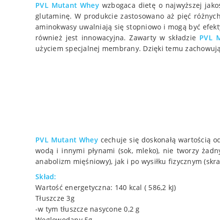
PVL
Mutant Whey
wzbogaca dietę o najwyższej jako
glutaminę. W produkcie zastosowano aż pięć różnyc
aminokwasy uwalniają się stopniowo i mogą być efekt
również jest innowacyjna. Zawarty w składzie
PVL
użyciem specjalnej membrany. Dzięki temu zachowują 
PVL
Mutant Whey
cechuje się doskonałą wartością o
wodą i innymi płynami (sok, mleko), nie tworzy ża
anabolizm mięśniowy), jak i po wysiłku fizycznym (skr
Skład:
Wartość energetyczna: 140 kcal ( 586,2 kJ)
Tłuszcze 3g
-w tym tłuszcze nasycone 0,2 g
Węglowodany 5g