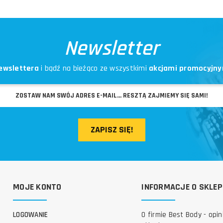
Newsletter
ewslettera
i bądź na bieżąco ze wszystkimi
akcjami promocyjny
ZAPISZ SIĘ!
MOJE KONTO
INFORMACJE O SKLEP
LOGOWANIE
O firmie Best Body - opin