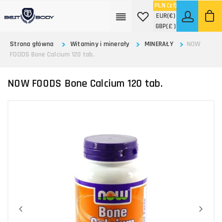
PLN
(zł)
EUR
(€)
GBP
(£ )
Strona główna
Witaminy i minerały
MINERAŁY
NOW
FOODS Bone Calcium 120 tab.
NOW FOODS Bone Calcium 120 tab.