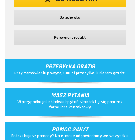
Do schowka
Porównaj produkt
PRZESYŁKA GRATIS
Przy zamówieniu powyżej 500 zł przesyłka kurierem gratis!
MASZ PYTANIA
W przypadku jakichkolwiek pytań skontaktuj się poprzez
formularz kontaktowy
POMOC 24H/7
Potrzebujesz pomocy? Na e-maile odpowiadamy we wszystkie