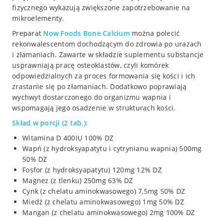
fizycznego wykazują zwiększone zapotrzebowanie na
mikroelementy.
Preparat
Now Foods Bone Calcium
można polecić
rekonwalescentom dochodzącym do zdrowia po urazach
i złamaniach. Zawarte w składzie suplementu substancje
usprawniają pracę osteoklastów, czyli komórek
odpowiedzialnych za proces formowania się kości i ich
zrastanie się po złamaniach. Dodatkowo poprawiają
wychwyt dostarczonego do organizmu wapnia i
wspomagają jego osadzenie w strukturach kości.
Skład w porcji (2 tab.):
Witamina D 400IU 100% DZ
Wapń (z hydroksyapatytu i cytrynianu wapnia) 500mg
50% DZ
Fosfor (z hydroksyapatytu) 120mg 12% DZ
Magnez (z tlenku) 250mg 63% DZ
Cynk (z chelatu aminokwasowego) 7,5mg 50% DZ
Miedź (z chelatu aminokwasowego) 1mg 50% DZ
Mangan (z chelatu aminokwasowego) 2mg 100% DZ