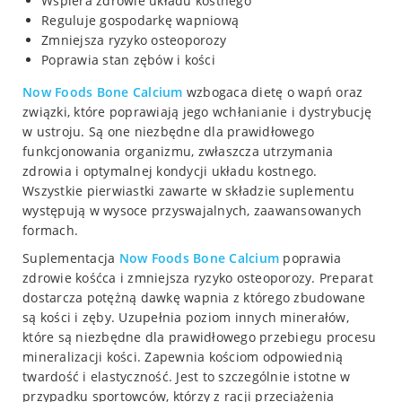
Wspiera zdrowie układu kostnego
Reguluje gospodarkę wapniową
Zmniejsza ryzyko osteoporozy
Poprawia stan zębów i kości
Now Foods Bone Calcium
wzbogaca dietę o wapń oraz
związki, które poprawiają jego wchłanianie i dystrybucję
w ustroju. Są one niezbędne dla prawidłowego
funkcjonowania organizmu, zwłaszcza utrzymania
zdrowia i optymalnej kondycji układu kostnego.
Wszystkie pierwiastki zawarte w składzie suplementu
występują w wysoce przyswajalnych, zaawansowanych
formach.
Suplementacja
Now Foods Bone Calcium
poprawia
zdrowie kośćca i zmniejsza ryzyko osteoporozy. Preparat
dostarcza potężną dawkę wapnia z którego zbudowane
są kości i zęby. Uzupełnia poziom innych minerałów,
które są niezbędne dla prawidłowego przebiegu procesu
mineralizacji kości. Zapewnia kościom odpowiednią
twardość i elastyczność. Jest to szczególnie istotne w
przypadku sportowców, którzy z racji przeciążenia