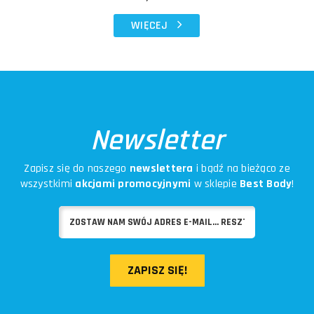
WIĘCEJ
Newsletter
Zapisz się do naszego
newslettera
i bądź na bieżąco ze
wszystkimi
akcjami promocyjnymi
w sklepie
Best Body
!
ZAPISZ SIĘ!