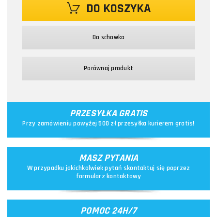
DO KOSZYKA
Do schowka
Porównaj produkt
PRZESYŁKA GRATIS
Przy zamówieniu powyżej 500 zł przesyłka kurierem gratis!
MASZ PYTANIA
W przypadku jakichkolwiek pytań skontaktuj się poprzez
formularz kontaktowy
POMOC 24H/7