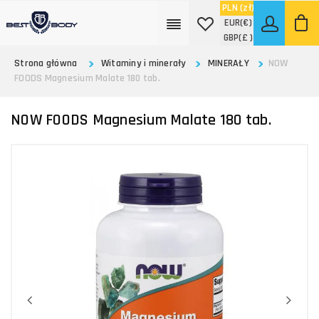
PLN
(zł)
EUR
(€)
GBP
(£ )
Strona główna
Witaminy i minerały
MINERAŁY
NOW
FOODS Magnesium Malate 180 tab.
NOW FOODS Magnesium Malate 180 tab.