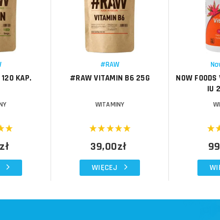
Porównaj
Porównaj
Schowek
Schowek
W
#RAW
No
120 KAP.
#RAW VITAMIN B6 25G
NOW FOODS 
IU 
NY
WITAMINY
W
zł
39,00zł
99
WIĘCEJ
WI