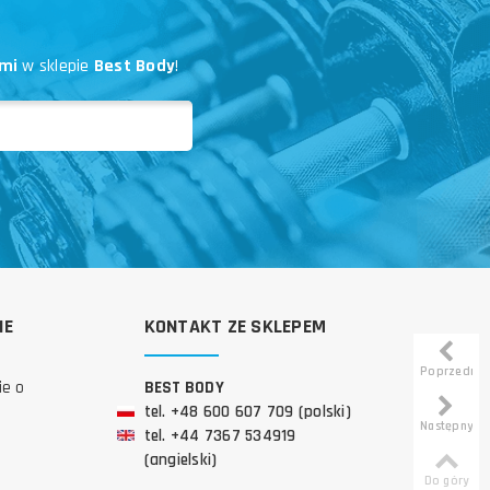
mi
w sklepie
Best Body
!
IE
KONTAKT ZE SKLEPEM
Poprzedni
ie o
BEST BODY
tel. +48 600 607 709 (polski)
Następny
tel. +44 7367 534919
(angielski)
Do góry