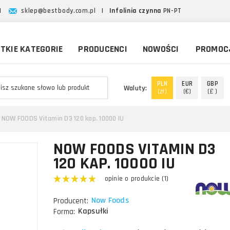
|
sklep@bestbody.com.pl
|
Infolinia czynna
PN-PT
TKIE KATEGORIE
PRODUCENCI
NOWOŚCI
PROMOC
PLN
EUR
GBP
Waluty:
(zł)
(€)
(£ )
NOW FOODS Vitamin D3 120 kap. 10000 IU
NOW FOODS VITAMIN D3
120 KAP. 10000 IU
opinie o produkcie (1)
Now Foods
Producent:
Kapsułki
Forma: