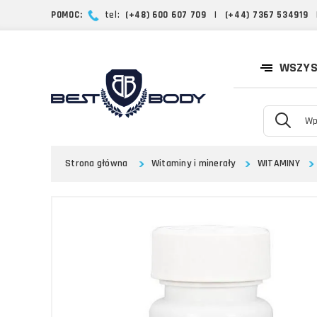
POMOC:
tel:
(+48) 600 607 709
|
(+44) 7367 534919
WSZYS
Strona główna
Witaminy i minerały
WITAMINY