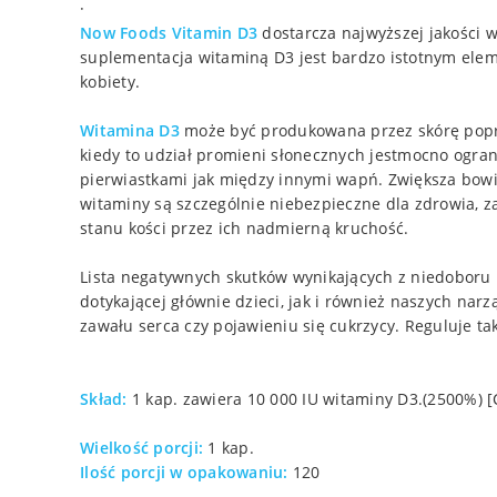
·
Now Foods Vitamin D3
dostarcza najwyższej jakości 
suplementacja witaminą D3 jest bardzo istotnym eleme
kobiety.
Witamina D3
może być produkowana przez skórę poprze
kiedy to udział promieni słonecznych jestmocno ogranic
pierwiastkami jak między innymi wapń. Zwiększa bow
witaminy są szczególnie niebezpieczne dla zdrowia, 
stanu kości przez ich nadmierną kruchość.
Lista negatywnych skutków wynikających z niedoboru 
dotykającej głównie dzieci, jak i również naszych n
zawału serca czy pojawieniu się cukrzycy. Reguluje ta
Skład:
1 kap. zawiera 10 000 IU witaminy D3.(2500%) [Ch
Wielkość porcji:
1 kap.
Ilość porcji w opakowaniu:
120