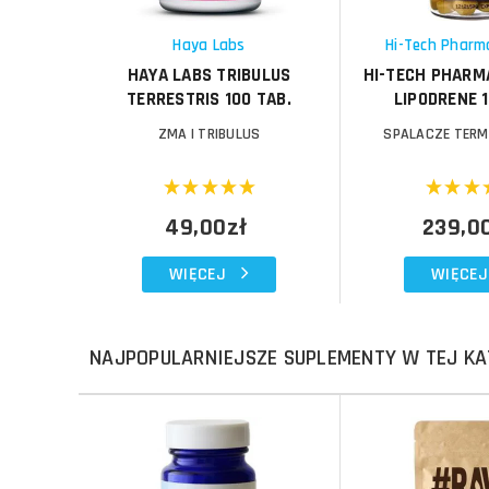
Schowek
Schowek
Haya Labs
Hi-Tech Pharm
HAYA LABS TRIBULUS
HI-TECH PHARM
TERRESTRIS 100 TAB.
LIPODRENE 1
ZMA I TRIBULUS
SPALACZE TERM
49,00zł
239,0
WIĘCEJ
WIĘCEJ
NAJPOPULARNIEJSZE SUPLEMENTY W TEJ KA
Do koszyka
Do koszyka
Do koszyka
Do koszyka