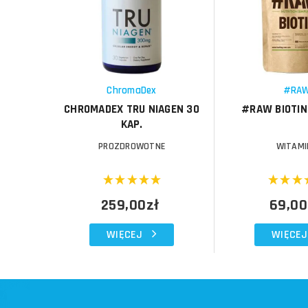
Porównaj
Porównaj
Schowek
Schowek
ChromaDex
#RA
CHROMADEX TRU NIAGEN 30
#RAW BIOTIN 
KAP.
PROZDROWOTNE
WITAMI
259,00zł
69,00
WIĘCEJ
WIĘCEJ