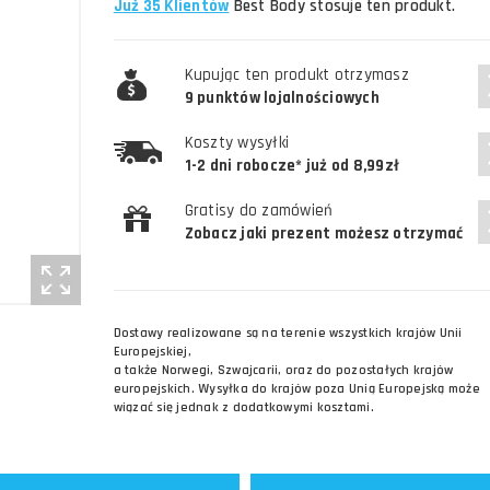
Już 35 Klientów
Best Body stosuje ten produkt.
Kupując ten produkt otrzymasz
9 punktów lojalnościowych
Koszty wysyłki
1-2 dni robocze* już od 8,99zł
Gratisy do zamówień
Zobacz jaki prezent możesz otrzymać
Dostawy realizowane są na terenie wszystkich krajów Unii
Europejskiej,
a także Norwegi, Szwajcarii, oraz do pozostałych krajów
europejskich. Wysyłka do krajów poza Unią Europejską może
wiązać się jednak z dodatkowymi kosztami.