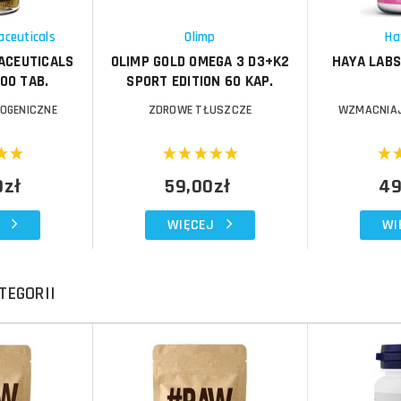
Schowek
Schowek
aceuticals
Olimp
Ha
ACEUTICALS
OLIMP GOLD OMEGA 3 D3+K2
HAYA LABS
00 TAB.
SPORT EDITION 60 KAP.
OGENICZNE
ZDROWE TŁUSZCZE
WZMACNIAJ
0zł
59,00zł
49
WIĘCEJ
WI
TEGORII
Do koszyka
Do koszyka
Do koszyka
Do koszyka