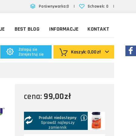
|
|
Porównywarka:
0
Schowek:
0
JE
BEST BLOG
INFORMACJE
KONTAKT
Zaloguj się
Koszyk:
0,00zł
Zarejestruj się
99,00zł
cena:
Produkt niedostępny
Sprawdź najlepszy
zamiennik