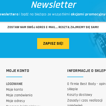
Newsletter
ewslettera
i bądź na bieżąco ze wszystkimi
akcjami promocyjny
ZAPISZ SIĘ!
MOJE KONTO
INFORMACJE O SKLEP
LOGOWANIE
O firmie Best Body - opin
sklepie
Moje konto
Koszty dostawy
Moje zamówienia
Zasady i czas realizacji
Moje adresy
zamówień