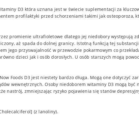
witaminy D3 która uznana jest w świecie suplementacji za klucz
ntem profilaktyki przed schorzeniami takimi jak osteoporoza, kt
z promienie ultrafioletowe dlatego jej niedobory występują zd
zony, aż spada do dolnej granicy. Istotną funkcją tej substancji
iem Jego przyswajalność w przewodzie pokarmowym co przekłada 
zarówno dzieci jak i osób dorosłych. U osób starszych mogą pow
Now Foods D3 jest niestety bardzo długa. Mogą one dotyczyć zar
arządów wewnętrznych. Osoby niedoborem witaminy D3 mogą być n
kże nastrój, zmniejszając ryzyko pojawienia się stanów depresyjn
olecalciferol] (z lanoliny).