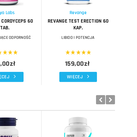
Schowek
Schowek
ya Labs
Revange
 CORDYCEPS 60
REVANGE TEST ERECTION 60
#RAW T
TAB.
KAP.
E
ĄCE ODPORNOŚĆ
LIBIDO I POTENCJA
L
,00zł
159,00zł
ĘCEJ
WIĘCEJ
Do koszyka
Do koszyka
Do koszyka
Do koszyka