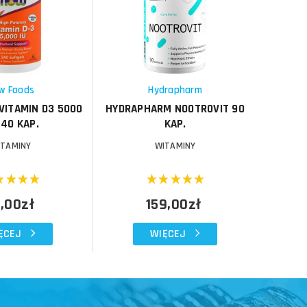
Porównaj
Porównaj
Schowek
Schowek
w Foods
Hydrapharm
VITAMIN D3 5000
HYDRAPHARM NOOTROVIT 90
#RAW SU
240 KAP.
KAP.
ITAMINY
WITAMINY
,00zł
159,00zł
ĘCEJ
WIĘCEJ