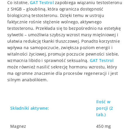
Co istotne,
GAT
Testrol
zapobiega wiązaniu testosteronu
z SHGB – gloubliną, która ogranicza dostępność
biologiczną testosteronu. Dzięki temu w ustroju
faktycznie rośnie stężenie wolnego, aktywnego
testosteronu. Przekłada się to bezpośrednio na estetykę
sylwetki – umożliwia szybszy wzrost masy mięśniowej i
ułatwia redukcję tkanki tłuszczowej. Ponadto korzystnie
wpływa na samopoczucie, zwiększa poziom energii i
witalności życiowej, promuje poczucie pewności siebie,
wzmacnia libido i sprawność seksualną.
GAT
Testrol
może również nasilić sekrecję hormonu wzrostu, który
ma ogromne znaczenie dla procesów regeneracji i jest
silnym anabolikiem.
Ilość w
Składniki aktywne:
porcji (2
tab.)
Magnez
450 mg