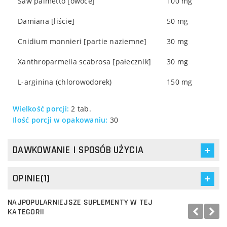
Saw palmetto [owoce]
100 mg
Damiana [liście]
50 mg
Cnidium monnieri [partie naziemne]
30 mg
Xanthroparmelia scabrosa [pałecznik]
30 mg
L-arginina (chlorowodorek)
150 mg
Wielkość porcji:
2 tab.
Ilość porcji w opakowaniu:
30
DAWKOWANIE I SPOSÓB UŻYCIA
OPINIE(1)
NAJPOPULARNIEJSZE SUPLEMENTY W TEJ
KATEGORII