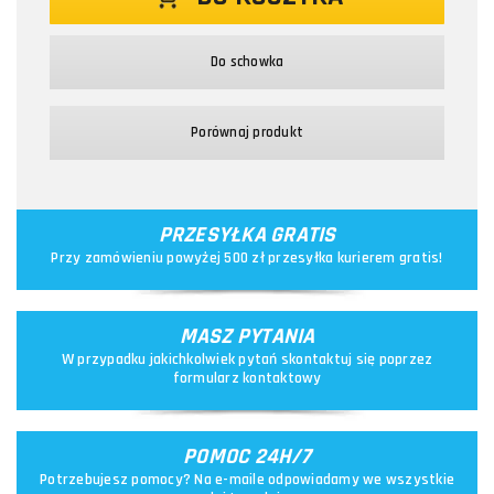
Do schowka
Porównaj produkt
PRZESYŁKA GRATIS
Przy zamówieniu powyżej 500 zł przesyłka kurierem gratis!
MASZ PYTANIA
W przypadku jakichkolwiek pytań skontaktuj się poprzez
formularz kontaktowy
POMOC 24H/7
Potrzebujesz pomocy? Na e-maile odpowiadamy we wszystkie