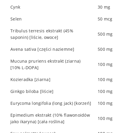
Cynk
30 mg
Selen
50 mcg
Tribulus terresis ekstrakt (45%
500 mg
saponin) [liście, owoce]
Avena sativa [części naziemne]
500 mg
Mucuna pruriens ekstrakt (ziarna)
100 mg
[10% L-DOPA]
Kozieradka [ziarna]
100 mg
Ginkgo biloba [liście]
100 mg
Eurycoma longifolia (long jack) [korzeń]
100 mg
Epimedium ekstrakt (10% flawonoidów
100 mg
jako ikaryna) [cała roślina]