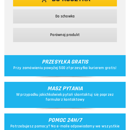
Do schowka
Porównaj produkt
PRZESYŁKA GRATIS
Przy zamówieniu powyżej 500 zł przesyłka kurierem gratis!
MASZ PYTANIA
W przypadku jakichkolwiek pytań skontaktuj się poprzez
formularz kontaktowy
POMOC 24H/7
Potrzebujesz pomocy? Na e-maile odpowiadamy we wszystkie