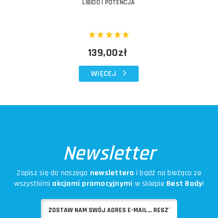
LIBIDO I POTENCJA
139,00zł
WIĘCEJ
Newsletter
Zapisz się do naszego
newslettera
i bądź na bieżąco ze
wszystkimi
akcjami promocyjnymi
w sklepie
Best Body
!