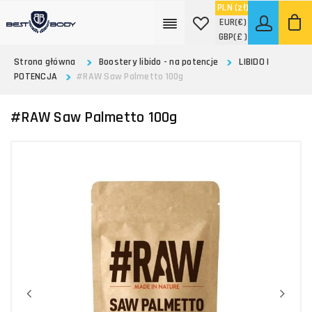
PLN
(zł)
EUR
(€)
GBP
(£ )
Strona główna
Boostery libido - na potencje
LIBIDO I
POTENCJA
#RAW Saw Palmetto 100g
#RAW Saw Palmetto 100g