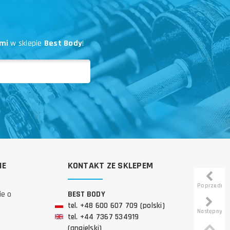
mi
w sklepie
Best Body
!
IE
KONTAKT ZE SKLEPEM
Poprzedni
ie o
BEST BODY
tel. +48 600 607 709 (polski)
Następny
tel. +44 7367 534919
(angielski)