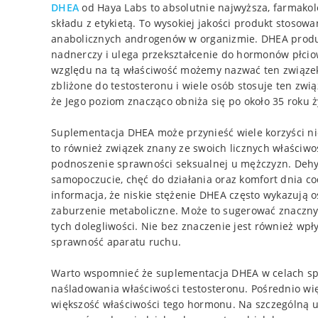
DHEA
od Haya Labs to absolutnie najwyższa, farmakol
składu z etykietą. To wysokiej jakości produkt stosow
anabolicznych androgenów w organizmie. DHEA produ
nadnerczy i ulega przekształcenie do hormonów płciowy
względu na tą właściwość możemy nazwać ten związek
zbliżone do testosteronu i wiele osób stosuje ten zw
że Jego poziom znacząco obniża się po około 35 roku ż
Suplementacja DHEA może przynieść wiele korzyści nie 
to również związek znany ze swoich licznych właściwo
podnoszenie sprawności seksualnej u mężczyzn. Deh
samopoczucie, chęć do działania oraz komfort dnia co
informacja, że niskie stężenie DHEA często wykazują o
zaburzenie metaboliczne. Może to sugerować znaczny
tych dolegliwości. Nie bez znaczenie jest również wpły
sprawność aparatu ruchu.
Warto wspomnieć że suplementacja DHEA w celach sp
naśladowania właściwości testosteronu. Pośrednio wi
większość właściwości tego hormonu. Na szczególną u