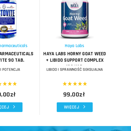
Do koszyka
Do koszyka
Do koszyka
Do koszyka
Porównaj
Porównaj
Schowek
Schowek
harmaceuticals
Haya Labs
HARMACEUTICALS
HAYA LABS HORNY GOAT WEED
CHAO
ITE 90 TAB.
+ LIBIDO SUPPORT COMPLEX
120 KAP.
 I POTENCJA
LIBIDO I SPRAWNOŚĆ SEKSUALNA
L
9,00zł
99,00zł
ĘCEJ
WIĘCEJ