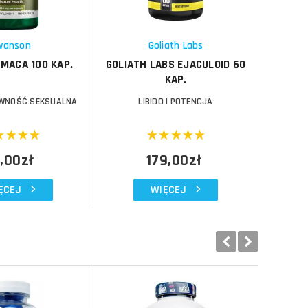
Schowek
wanson
Goliath Labs
MACA 100 KAP.
GOLIATH LABS EJACULOID 60
NOW FO
KAP.
A
RAWNOŚĆ SEKSUALNA
LIBIDO I POTENCJA
ANTYUTLE
,00zł
179,00zł
ĘCEJ
WIĘCEJ