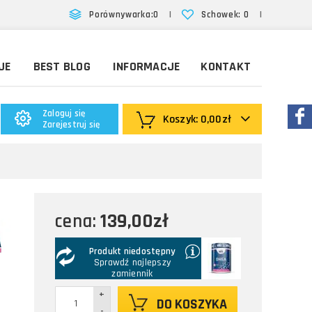
|
|
Porównywarka:
0
Schowek:
0
JE
BEST BLOG
INFORMACJE
KONTAKT
Zaloguj się
Koszyk:
0,00zł
Zarejestruj się
.
139,00zł
cena:
Produkt niedostępny
Sprawdź najlepszy
zamiennik
+
DO KOSZYKA
-