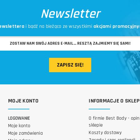
Newsletter
ewslettera
i bądź na bieżąco ze wszystkimi
akcjami promocyjny
ZAPISZ SIĘ!
MOJE KONTO
INFORMACJE O SKLEP
LOGOWANIE
O firmie Best Body - opin
sklepie
Moje konto
Koszty dostawy
Moje zamówienia