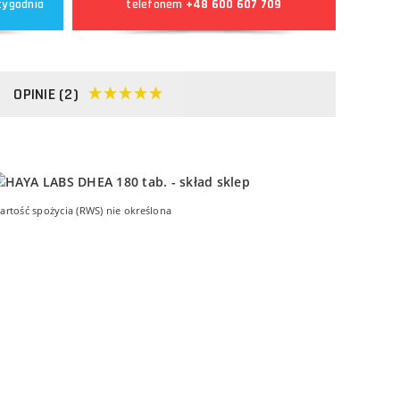
tygodnia
telefonem
+48 600 607 709
OPINIE (2)
artość spożycia (RWS) nie określona