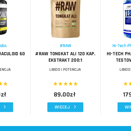
Do koszyka
Do koszyka
Do koszyka
Do koszyka
Porównaj
Porównaj
Schowek
Schowek
Labs
#RAW
Hi-Tech P
JACULOID 60
#RAW TONGKAT ALI 120 KAP.
HI-TECH P
EKSTRAKT 200:1
TESTOV
TENCJA
LIBIDO I POTENCJA
LIBIDO
0zł
89,00zł
17
WIĘCEJ
WI