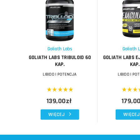
Do koszyka
Do koszyka
Do koszyka
Do koszyka
Porównaj
Porównaj
Schowek
Schowek
Goliath Labs
Goliath 
GOLIATH LABS TRIBULOID 60
GOLIATH LABS E
KAP.
KAP.
LIBIDO I POTENCJA
LIBIDO I PO
139,00zł
179,0
WIĘCEJ
WIĘCEJ