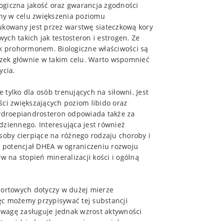
ogiczna jakość oraz gwarancja zgodności
any w celu zwiększenia poziomu
kowany jest przez warstwę siateczkową kory
ch takich jak testosteron i estrogen. Ze
 prohormonem. Biologiczne właściwości są
iązek głównie w takim celu. Warto wspomnieć
ycia.
tylko dla osób trenujących na siłowni. Jest
ści zwiększających poziom libido oraz
ydroepiandrosteron odpowiada także za
dziennego. Interesująca jest również
soby cierpiące na różnego rodzaju choroby i
 potencjał DHEA w ograniczeniu rozwoju
w na stopień mineralizacji kości i ogólną
ortowych dotyczy w dużej mierze
ęc możemy przypisywać tej substancji
wagę zasługuje jednak wzrost aktywności