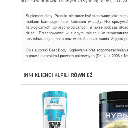
procesów odpowiedzialnych za syntezę białek, a co za 
INNI KLIENCI KUPILI RÓWNIEŻ
Do koszyka
Do koszyka
Do koszyka
Do koszyka
Porównaj
Porównaj