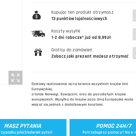
Kupując ten produkt otrzymasz
13 punktów lojalnościowych
Koszty wysyłki
1-2 dni robocze* już od 8,99zł
Gratisy do zamówień
Zobacz jaki prezent możesz otrzymać
Dostawy realizowane są na terenie wszystkich krajów Unii
Europejskiej,
a także Norwegi, Szwajcarii, oraz do pozostałych krajów
europejskich. Wysyłka do krajów poza Unią Europejską może
wiązać się jednak z dodatkowymi kosztami.
MASZ PYTANIA
POMOC 24H/7
rzypadku jakichkolwiek pytań
Potrzebujesz pomocy? Na e-