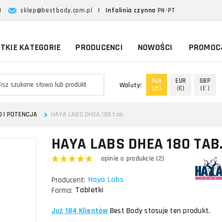
|
sklep@bestbody.com.pl
|
Infolinia czynna
PN-PT
TKIE KATEGORIE
PRODUCENCI
NOWOŚCI
PROMOC
PLN
EUR
GBP
Waluty:
(zł)
(€)
(£ )
O I POTENCJA
HAYA LABS DHEA 180 tab.
HAYA LABS DHEA 180 TAB
opinie o produkcie (2)
Haya Labs
Producent:
Tabletki
Forma:
Już 184 Klientów
Best Body stosuje ten produkt.