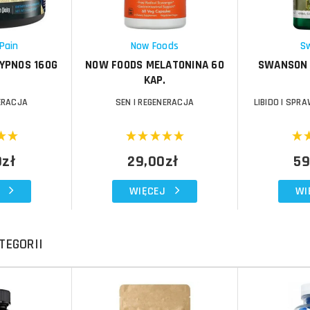
Schowek
Schowek
Pain
Now Foods
S
HYPNOS 160G
NOW FOODS MELATONINA 60
SWANSON 
KAP.
NERACJA
SEN I REGENERACJA
LIBIDO I SP
0zł
29,00zł
59
WIĘCEJ
WI
TEGORII