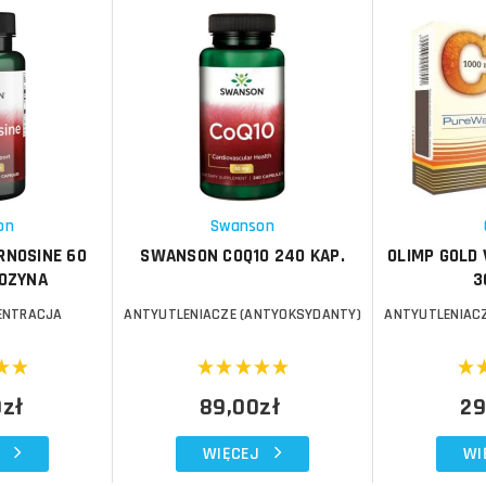
Do koszyka
Do koszyka
Do koszyka
Do koszyka
Porównaj
Porównaj
Schowek
Schowek
on
Swanson
RNOSINE 60
SWANSON COQ10 240 KAP.
OLIMP GOLD 
NOZYNA
3
CENTRACJA
ANTYUTLENIACZE (ANTYOKSYDANTY)
ANTYUTLENIAC
0zł
89,00zł
29
WIĘCEJ
WI