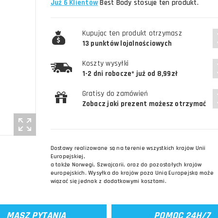
Już 6 Klientów
Best Body stosuje ten produkt.
Kupując ten produkt otrzymasz
13 punktów lojalnościowych
Koszty wysyłki
1-2 dni robocze* już od 8,99zł
Gratisy do zamówień
Zobacz jaki prezent możesz otrzymać
Dostawy realizowane są na terenie wszystkich krajów Unii
Europejskiej,
a także Norwegi, Szwajcarii, oraz do pozostałych krajów
europejskich. Wysyłka do krajów poza Unią Europejską może
wiązać się jednak z dodatkowymi kosztami.
MASZ PYTANIA
POMOC 24H/7