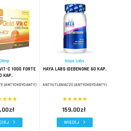
Do koszyka
Do koszyka
Do koszyka
Do koszyka
Porównaj
Porównaj
Schowek
Schowek
Olimp
Haya Labs
VIT-C 1000 FORTE
HAYA LABS IDEBENONE 60 KAP.
#RAW N
0 KAP.
ZE (ANTYOKSYDANTY)
ANTYUTLENIACZE (ANTYOKSYDANTY)
ANTYUTLE
,00zł
159,00zł
ĘCEJ
WIĘCEJ