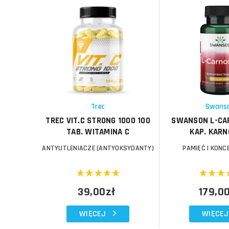
Do koszyka
Do koszyka
Do koszyka
Do koszyka
Porównaj
Porównaj
Schowek
Schowek
Trec
Swans
TREC VIT.C STRONG 1000 100
SWANSON L-CA
TAB. WITAMINA C
KAP. KAR
ANTYUTLENIACZE (ANTYOKSYDANTY)
PAMIĘĆ I KON
39,00zł
179,0
WIĘCEJ
WIĘCEJ