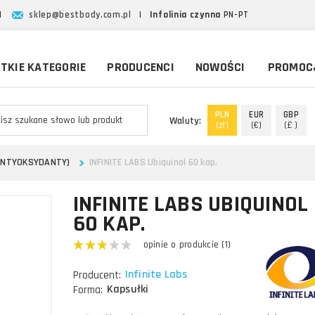
|
sklep@bestbody.com.pl
|
Infolinia czynna
PN-PT
TKIE KATEGORIE
PRODUCENCI
NOWOŚCI
PROMOC
PLN
EUR
GBP
Waluty:
(zł)
(€)
(£ )
ANTYOKSYDANTY)
INFINITE LABS Ubiquinol 60 kap.
INFINITE LABS UBIQUINOL
60 KAP.
opinie o produkcie (1)
Infinite Labs
Producent:
Kapsułki
Forma: