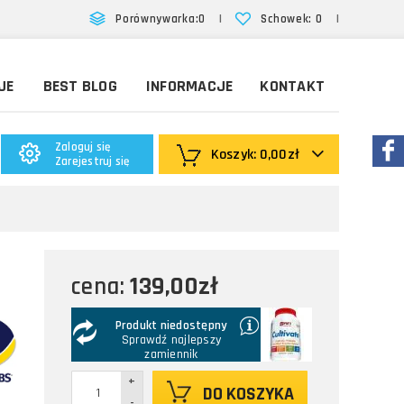
|
|
Porównywarka:
0
Schowek:
0
JE
BEST BLOG
INFORMACJE
KONTAKT
Zaloguj się
Koszyk:
0,00zł
Zarejestruj się
139,00zł
cena:
Produkt niedostępny
Sprawdź najlepszy
zamiennik
+
DO KOSZYKA
-