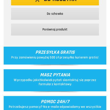
Do schowka
Porównaj produkt
PRZESYŁKA GRATIS
Przy zamówieniu powyżej 500 zł przesyłka kurierem gratis!
MASZ PYTANIA
W przypadku jakichkolwiek pytań skontaktuj się poprzez
formularz kontaktowy
POMOC 24H/7
Potrzebujesz pomocy? Na e-maile odpowiadamy we wszystkie