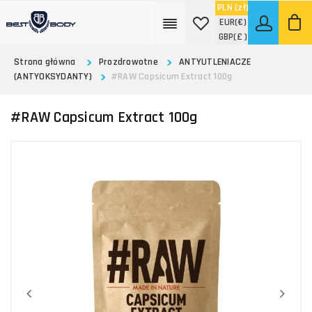
PLN
(zł)
EUR
(€)
GBP
(£ )
Strona główna
Prozdrowotne
ANTYUTLENIACZE
(ANTYOKSYDANTY)
#RAW Capsicum Extract 100g
#RAW Capsicum Extract 100g