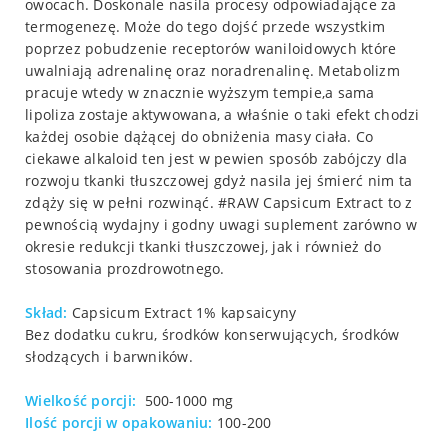
owocach. Doskonale nasila procesy odpowiadające za
termogenezę. Może do tego dojść przede wszystkim
poprzez pobudzenie receptorów waniloidowych które
uwalniają adrenalinę oraz noradrenalinę. Metabolizm
pracuje wtedy w znacznie wyższym tempie,a sama
lipoliza zostaje aktywowana, a właśnie o taki efekt chodzi
każdej osobie dążącej do obniżenia masy ciała. Co
ciekawe alkaloid ten jest w pewien sposób zabójczy dla
rozwoju tkanki tłuszczowej gdyż nasila jej śmierć nim ta
zdąży się w pełni rozwinąć. #RAW Capsicum Extract to z
pewnością wydajny i godny uwagi suplement zarówno w
okresie redukcji tkanki tłuszczowej, jak i również do
stosowania prozdrowotnego.
Skład:
Capsicum Extract 1% kapsaicyny
Bez dodatku cukru, środków konserwujących, środków
słodzących i barwników.
Wielkość porcji:
500-1000 mg
Ilość porcji w opakowaniu:
100-200